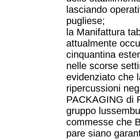
lasciando operati
pugliese;
la Manifattura ta
attualmente occup
cinquantina esterni
nelle scorse set
evidenziato che 
ripercussioni neg
PACKAGING di Ro
gruppo lussembur
commesse che B
pare siano garant