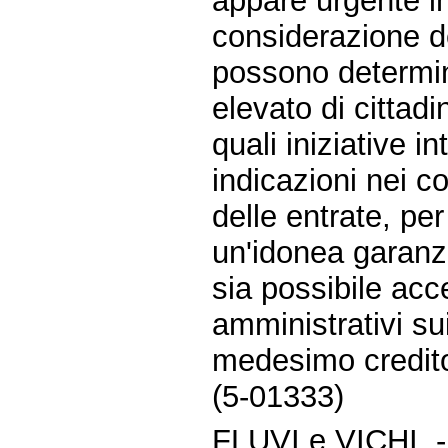
appare urgente in
considerazione de
possono determin
elevato di cittadi
quali iniziative i
indicazioni nei co
delle entrate, pe
un'idonea garanzia
sia possibile ac
amministrativi su
medesimo credit
(5-01333)
FLUVI e VICHI. 