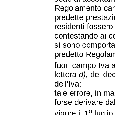
Regolamento cara
predette prestazi
residenti fossero 
contestando ai c
si sono comportat
predetto Regolame
fuori campo Iva ai
lettera
d),
del dec
dell'Iva;
tale errore, in m
forse derivare da
o
vigore il 1
luglio