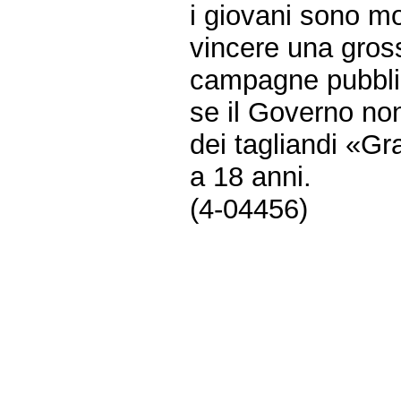
i giovani sono mol
vincere una gros
campagne pubblici
se il Governo non
dei tagliandi «Gra
a 18 anni.
(4-04456)
Fine
Vai
al
contenuto
menu
di
navigazione
principale