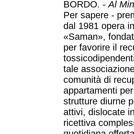
BORDO. -
Al Min
Per sapere - pre
dal 1981 opera in 
«Saman», fondat
per favorire il re
tossicodipendenti
tale associazione
comunità di recup
appartamenti per 
strutture diurne 
attivi, dislocate 
ricettiva compless
quotidiana offerta