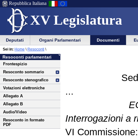
Repubblica Italiana
XV Legislatura
Menu
Vai
Menu
Vai
Deputati
Organi Parlamentari
Documenti
Eu
al
al
di
di
Vai
Menu
menu
Sei in:
Home
\
Resoconti
\
ausilio
navigazione
al
di
di
Resoconti parlamentari
alla
principale
contenuto
navigazione
sezione
Frontespizio
navigazione
principale
Resoconto sommario
Sed
Resoconto stenografico
Votazioni elettroniche
...
Allegato A
E
Allegato B
Audio/Video
Interrogazioni a
Resoconto in formato
PDF
VI Commissione