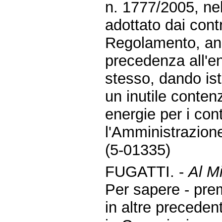
n. 1777/2005, ne
adottato dai cont
Regolamento, anc
precedenza all'e
stesso, dando istr
un inutile conten
energie per i con
l'Amministrazion
(5-01335)
FUGATTI. -
Al Mi
Per sapere - pre
in altre preceden