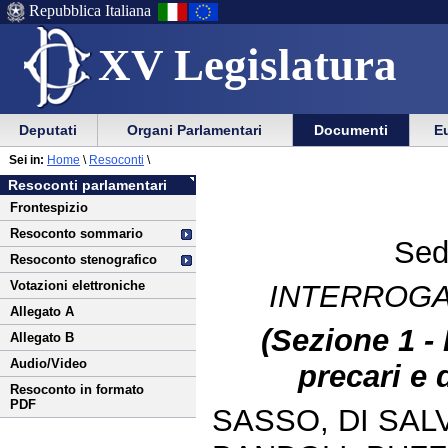
Repubblica Italiana
XV Legislatura
Menu
Vai
Menu
Vai
Deputati
Organi Parlamentari
Documenti
Eu
al
al
di
di
Vai
Menu
menu
Sei in:
Home
\
Resoconti
\
ausilio
navigazione
al
di
di
Resoconti parlamentari
alla
principale
contenuto
navigazione
sezione
Frontespizio
navigazione
principale
Resoconto sommario
Sed
Resoconto stenografico
Votazioni elettroniche
INTERROGA
Allegato A
(Sezione 1 -
Allegato B
Audio/Video
precari e 
Resoconto in formato
PDF
SASSO, DI SALV