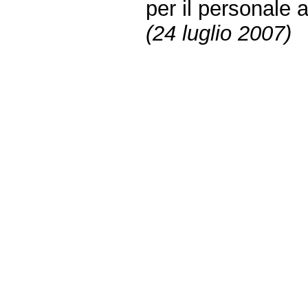
per il personale 
(24 luglio 2007)
Fine
Vai
al
contenuto
menu
di
navigazione
principale