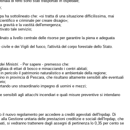
inaia di feriti sono stati trasportati in ospedale;
e;
 ha sottolineato che: «si tratta di una situazione difficilissima, mai
cientifico e criminale per creare disagio»;
 la gravità e la vastità dell'emergenza;
tivato tale servizio;
dinato a livello centrale delle risorse per garantire la piena e adeguata
vile e dei Vigili del fuoco, l'attività del corpo forestale dello Stato.
ei Ministri. -
Per sapere - premesso che:
iaia di ettari di bosco e minacciando i centri abitati;
 in pericolo il patrimonio naturalistico e ambientale della regione;
ino in provincia di Pescara, che risultano altamente sensibili alle eventuali
rio;
portando uno straordinario impegno di uomini e mezzi;
 sensibili agli attacchi incendiari e quali misure preventive si intendano
 il nuovo regolamento per accedere a crediti agevolati dell'Inpdap. Di
alla Gestione unitaria delle prestazioni creditizie e sociali dell'Inpdap, che
nati, si vedranno trattenere dagli assegni di pertinenza lo 0,35 per cento se