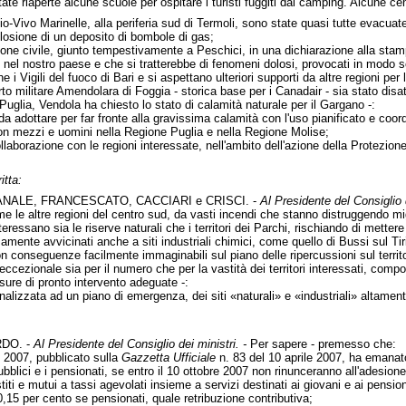
ate riaperte alcune scuole per ospitare i turisti fuggiti dai camping. Alcune cent
Rio-Vivo Marinelle, alla periferia sud di Termoli, sono state quasi tutte evacuat
losione di un deposito di bombole di gas;
ione civile, giunto tempestivamente a Peschici, in una dichiarazione alla stampa
i, nel nostro paese e che si tratterebbe di fenomeni dolosi, provocati in modo s
 i Vigili del fuoco di Bari e si aspettano ulteriori supporti da altre regioni per
rto militare Amendolara di Foggia - storica base per i Canadair - sia stato disat
Puglia, Vendola ha chiesto lo stato di calamità naturale per il Gargano -:
nda adottare per far fronte alla gravissima calamità con l'uso pianificato e coor
on mezzi e uomini nella Regione Puglia e nella Regione Molise;
laborazione con le regioni interessate, nell'ambito dell'azione della Protezione ci
itta:
ANALE, FRANCESCATO, CACCIARI e CRISCI. -
Al Presidente del Consiglio d
e le altre regioni del centro sud, da vasti incendi che stanno distruggendo migl
eressano sia le riserve naturali che i territori dei Parchi, rischiando di mettere
samente avvicinati anche a siti industriali chimici, come quello di Bussi sul Tir
n conseguenze facilmente immaginabili sul piano delle ripercussioni sul territo
eccezionale sia per il numero che per la vastità dei territori interessati, com
sure di pronto intervento adeguate -:
alizzata ad un piano di emergenza, dei siti «naturali» e «industriali» altamente
DO. -
Al Presidente del Consiglio dei ministri. -
Per sapere - premesso che:
o 2007, pubblicato sulla
Gazzetta Ufficiale
n. 83 del 10 aprile 2007, ha emanato
bblici e i pensionati, se entro il 10 ottobre 2007 non rinunceranno all'adesione 
titi e mutui a tassi agevolati insieme a servizi destinati ai giovani e ai pensio
 0,15 per cento se pensionati, quale retribuzione contributiva;