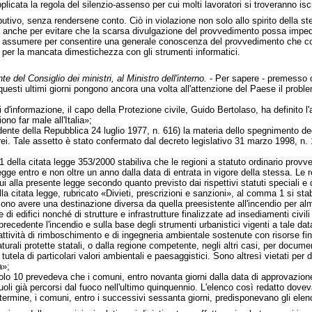
licata la regola del silenzio-assenso per cui molti lavoratori si troveranno iscr
butivo, senza rendersene conto. Ciò in violazione non solo allo spirito della ste
 anche per evitare che la scarsa divulgazione del provvedimento possa impedire 
a assumere per consentire una generale conoscenza del provvedimento che con
per la mancata dimestichezza con gli strumenti informatici.
te del Consiglio dei ministri, al Ministro dell'interno.
- Per sapere - premesso 
esti ultimi giorni pongono ancora una volta all'attenzione del Paese il problem
d'informazione, il capo della Protezione civile, Guido Bertolaso, ha definito l'
ono far male all'Italia»;
dente della Repubblica 24 luglio 1977, n. 616) la materia dello spegnimento deg
. Tale assetto è stato confermato dal decreto legislativo 31 marzo 1998, n. 
 1 della citata legge 353/2000 stabiliva che le regioni a statuto ordinario prov
legge entro e non oltre un anno dalla data di entrata in vigore della stessa. Le
cui alla presente legge secondo quanto previsto dai rispettivi statuti speciali e 
lla citata legge, rubricato «Divieti, prescrizioni e sanzioni», al comma 1 si sta
no avere una destinazione diversa da quella preesistente all'incendio per almeno
 di edifici nonché di strutture e infrastrutture finalizzate ad insediamenti civili 
a precedente l'incendio e sulla base degli strumenti urbanistici vigenti a tale d
e attività di rimboschimento e di ingegneria ambientale sostenute con risorse f
turali protette statali, o dalla regione competente, negli altri casi, per docume
 tutela di particolari valori ambientali e paesaggistici. Sono altresì vietati per
a»;
olo 10 prevedeva che i comuni, entro novanta giorni dalla data di approvazione
oli già percorsi dal fuoco nell'ultimo quinquennio. L'elenco così redatto dovev
ermine, i comuni, entro i successivi sessanta giorni, predisponevano gli elenchi