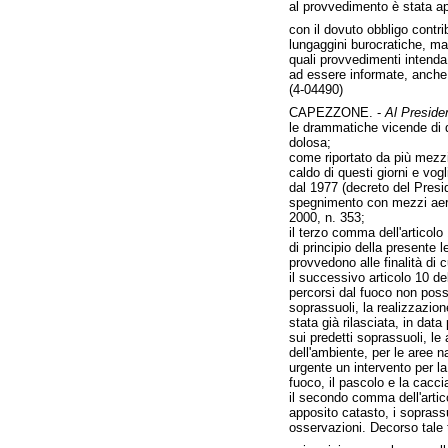
al provvedimento è stata app
con il dovuto obbligo contri
lungaggini burocratiche, ma
quali provvedimenti intend
ad essere informate, anche 
(4-04490)
CAPEZZONE. -
Al Presiden
le drammatiche vicende di qu
dolosa;
come riportato da più mezzi 
caldo di questi giorni e vogli
dal 1977 (decreto del Presi
spegnimento con mezzi aerei
2000, n. 353;
il terzo comma dell'articolo
di principio della presente 
provvedono alle finalità di 
il successivo articolo 10 de
percorsi dal fuoco non posso
soprassuoli, la realizzazione
stata già rilasciata, in dat
sui predetti soprassuoli, l
dell'ambiente, per le aree na
urgente un intervento per la
fuoco, il pascolo e la cacci
il secondo comma dell'artic
apposito catasto, i soprassu
osservazioni. Decorso tale t