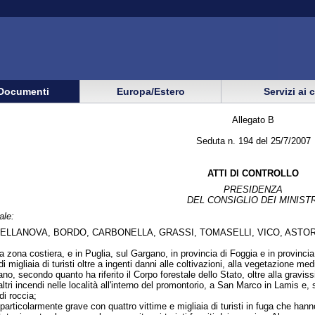
Documenti
Europa/Estero
Servizi ai 
Allegato B
Seduta n. 194 del 25/7/2007
ATTI DI CONTROLLO
PRESIDENZA
DEL CONSIGLIO DEI MINISTR
ale:
BELLANOVA, BORDO, CARBONELLA, GRASSI, TOMASELLI, VICO, ASTO
lla zona costiera, e in Puglia, sul Gargano, in provincia di Foggia e in provin
di migliaia di turisti oltre a ingenti danni alle coltivazioni, alla vegetazione med
no, secondo quanto ha riferito il Corpo forestale dello Stato, oltre alla gravi
altri incendi nelle località all'interno del promontorio, a San Marco in Lamis
i roccia;
 particolarmente grave con quattro vittime e migliaia di turisti in fuga che han