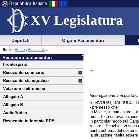
Repubblica Italiana
XV Legislatura
Menu
Vai
Menu
Vai
Deputati
Organi Parlamentari
al
al
di
di
Vai
Menu
menu
Sei in:
Home
\
Resoconti
\
ausilio
navigazione
al
di
di
Resoconti parlamentari
alla
principale
contenuto
navigazione
sezione
Frontespizio
navigazione
principale
...
Resoconto sommario
Resoconto stenografico
Votazioni elettroniche
Interrogazione a risposta or
Allegato A
SERVODIO, BALDUCCI, 
Allegato B
- premesso che:
in Molise, in particolare su
Audio/Video
morti, feriti ed evacuazioni 
Resoconto in formato PDF
in particolar modo sul Garga
Vieste e Peschici, vi sono 
punta estrema del costone d
la situazione risulta essere