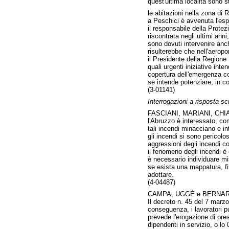
quest'ultima località sono st
le abitazioni nella zona di 
a Peschici è avvenuta l'esp
il responsabile della Protez
riscontrata negli ultimi ann
sono dovuti intervenire anche
risulterebbe che nell'aeropo
il Presidente della Regione 
quali urgenti iniziative inte
copertura dell'emergenza c
se intende potenziare, in col
(3-01141)
Interrogazioni a risposta scr
FASCIANI, MARIANI, CHI
l'Abruzzo è interessato, com
tali incendi minacciano e int
gli incendi si sono pericolo
aggressioni degli incendi co
il fenomeno degli incendi è 
è necessario individuare mi
se esista una mappatura, fin
adottare.
(4-04487)
CAMPA, UGGÈ e BERNAR
Il decreto n. 45 del 7 marz
conseguenza, i lavoratori pu
prevede l'erogazione di pres
dipendenti in servizio, o lo