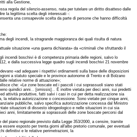
itti alla Gestione,
ssa regola del silenzio-assenso, nata per tutelare un diritto disatteso dalle
la legittima scelta degli interessati -:
senta una consapevole scelta da parte di persone che hanno difficoltà
che:
a degli incendi, la stragrande maggioranza dei quali risulta di natura
attuale situazione «una guerra dichiarata» da «criminali che sfruttando il
li incendi boschivi è di competenza primaria delle regioni, salvo lo
112, e dalla successiva legge quadro sugli incendi boschivi 21 novembre
vedevano «ad adeguare i rispettivi ordinamenti sulla base delle disposizioni
 regioni a statuto speciale e le province autonome di Trento e di Bolzano
dalle relative norme di attuazione»;
bilisce che: «Le zone boscate ed i pascoli i cui soprassuoli siano stati
 quindici anni... [omissis]... È inoltre vietata per dieci anni, sui predetti
ed attività produttive, fatti salvi i casi in cui per detta realizzazione sia
ata, la relativa autorizzazione o concessione. Sono vietate per cinque anni,
inanziarie pubbliche, salvo specifica autorizzazione concessa dal Ministro
ntate situazioni di dissesto idrogeologico e nelle situazioni in cui sia
 dieci anni, limitatamente ai soprassuoli delle zone boscate percorsi dal
 del piano regionale previsto dalla Legge 353/2000, a censire, tramite
a essere esposto per trenta giorni all'albo pretorio comunale, per eventuali
 definitivi e le relative perimetrazioni, la