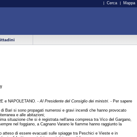
Cerca
Mappa
cittadini
I
RE e NAPOLETANO. -
Al Presidente del Consiglio dei ministri
. - Per sapere
cia di Bari si sono propagati numerosi e gravi incendi che hanno provocato
iterranea e alle abitazioni;
ssima situazione che si è registrata nell'area compresa tra Vico del Gargano,
 e, sempre nel foggiano, a Cagnano Varano le fiamme hanno raggiunto la
no atteso di essere evacuati sulle spiagge tra Peschici e Vieste e in