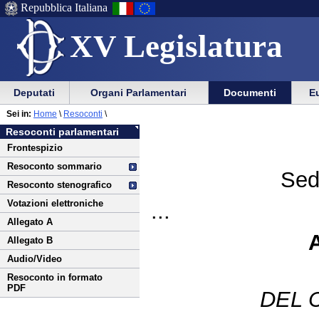
Repubblica Italiana
XV Legislatura
Menu
Vai
Menu
Vai
Deputati
Organi Parlamentari
Documenti
Eu
al
al
di
di
Vai
Menu
menu
Sei in:
Home
\
Resoconti
\
ausilio
navigazione
al
di
di
Resoconti parlamentari
alla
principale
contenuto
navigazione
sezione
Frontespizio
navigazione
principale
Resoconto sommario
Sed
Resoconto stenografico
Votazioni elettroniche
...
Allegato A
Allegato B
Audio/Video
Resoconto in formato
PDF
DEL 