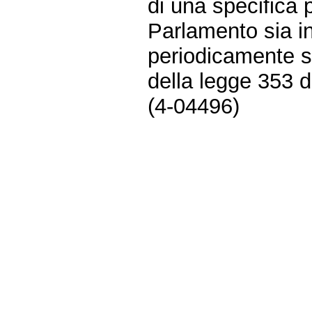
di una specifica p
Parlamento sia in
periodicamente sull
della legge 353 d
(4-04496)
Fine
Vai
al
contenuto
menu
di
navigazione
principale