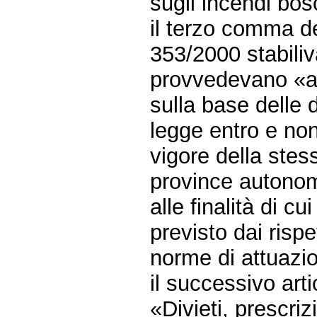
sugli incendi bo
il terzo comma del
353/2000 stabiliv
provvedevano «ad
sulla base delle d
legge entro e non
vigore della stes
province autonom
alle finalità di 
previsto dai rispet
norme di attuazi
il successivo arti
«Divieti, prescri