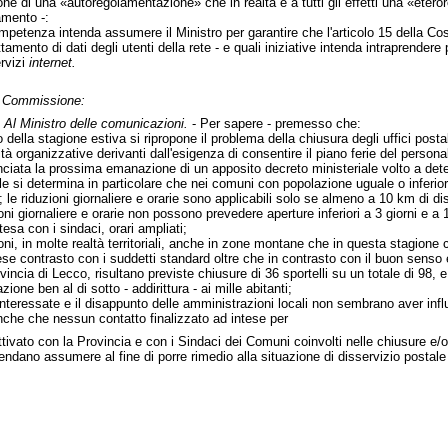
one di una «autoregolamentazione» che in realtà è a tutti gli effetti una «eteror
amento -:
competenza intenda assumere il Ministro per garantire che l'articolo 15 della C
ttamento di dati degli utenti della rete - e quali iniziative intenda intraprendere 
ervizi
internet.
in Commissione:
-
Al Ministro delle comunicazioni.
- Per sapere - premesso che:
 della stagione estiva si ripropone il problema della chiusura degli uffici posta
 organizzative derivanti dall'esigenza di consentire il piano ferie del persona
nciata la prossima emanazione di un apposito decreto ministeriale volto a deter
uale si determina in particolare che nei comuni con popolazione uguale o inferior
ie; le riduzioni giornaliere e orarie sono applicabili solo se almeno a 10 km di d
ioni giornaliere e orarie non possono prevedere aperture inferiori a 3 giorni e 
tesa con i sindaci, orari ampliati;
ni, in molte realtà territoriali, anche in zone montane che in questa stagione 
se contrasto con i suddetti standard oltre che in contrasto con il buon senso e
ovincia di Lecco, risultano previste chiusure di 36 sportelli su un totale di 98,
one ben al di sotto - addirittura - ai mille abitanti;
 interessate e il disappunto delle amministrazioni locali non sembrano aver influ
anche che nessun contatto finalizzato ad intese per
ttivato con la Provincia e con i Sindaci dei Comuni coinvolti nelle chiusure e/o r
ntendano assumere al fine di porre rimedio alla situazione di disservizio postale 