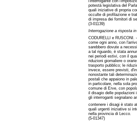
l'interrogante con l'imposizi
potestà legislativa del Parl
quali iniziative di propria 
occulte di profilazione e tra
di impresa dei fornitori di s
(3-01139)
Interrogazione a risposta 
CODURELLI e RUSCONI. 
come ogni anno, con l'arrivo
sarebbero dovute a necessità
a tal riguardo, è stata annu
nei periodi estivi, con il q
riduzioni giornaliere o orar
trasporto pubblico; le riduz
invece, essere previsti, d'in
nonostante tali determinazio
postali che appaiono in pale
in particolare, nella sola pr
comune di Erve, con popolazi
il disagio delle popolazioni
gli interroganti segnalano 
contenere i disagi è stato a
quali urgenti iniziative si i
nella provincia di Lecco.
(5-01347)