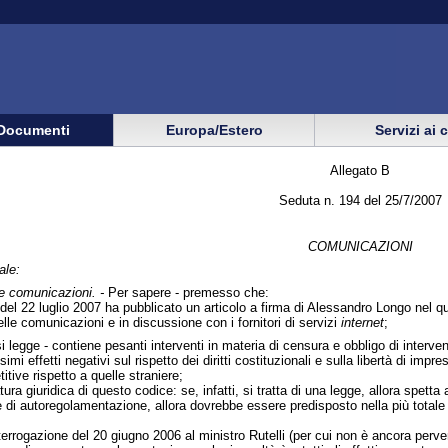
Documenti
Europa/Estero
Servizi ai 
Allegato B
Seduta n. 194 del 25/7/2007
COMUNICAZIONI
ale:
le comunicazioni. -
Per sapere - premesso che:
del 22 luglio 2007 ha pubblicato un articolo a firma di Alessandro Longo nel q
lle comunicazioni e in discussione con i fornitori di servizi
internet
;
 legge - contiene pesanti interventi in materia di censura e obbligo di intervent
mi effetti negativi sul rispetto dei diritti costituzionali e sulla libertà di imp
ve rispetto a quelle straniere;
ura giuridica di questo codice: se, infatti, si tratta di una legge, allora spetta
 di autoregolamentazione, allora dovrebbe essere predisposto nella più totale
errogazione del 20 giugno 2006 al ministro Rutelli (per cui non è ancora perv