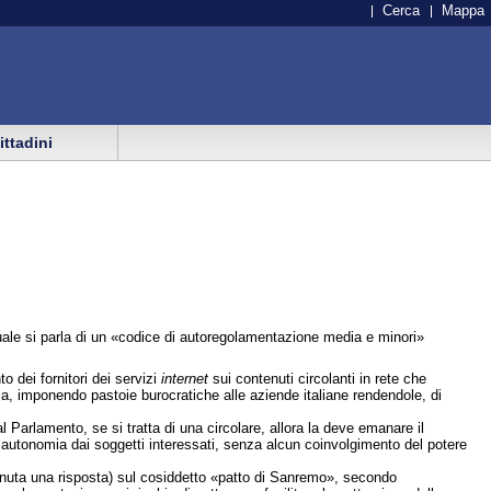
Cerca
Mappa
cittadini
uale si parla di un «codice di autoregolamentazione media e minori»
o dei fornitori dei servizi
internet
sui contenuti circolanti in rete che
resa, imponendo pastoie burocratiche alle aziende italiane rendendole, di
 al Parlamento, se si tratta di una circolare, allora la deve emanare il
 autonomia dai soggetti interessati, senza alcun coinvolgimento del potere
enuta una risposta) sul cosiddetto «patto di Sanremo», secondo