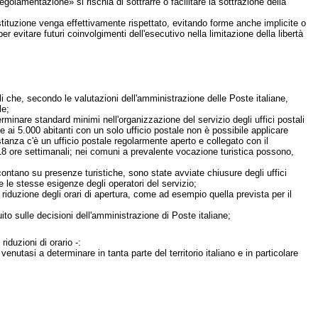
egolamentazione» si rischia di sottrarre o facilitare la sottrazione della
ostituzione venga effettivamente rispettato, evitando forme anche implicite o
per evitare futuri coinvolgimenti dell'esecutivo nella limitazione della libertà
li che, secondo le valutazioni dell'amministrazione delle Poste italiane,
le;
minare standard minimi nell'organizzazione del servizio degli uffici postali
e ai 5.000 abitanti con un solo ufficio postale non è possibile applicare
istanza c'è un ufficio postale regolarmente aperto e collegato con il
a 18 ore settimanali; nei comuni a prevalente vocazione turistica possono,
contano su presenze turistiche, sono state avviate chiusure degli uffici
 le stesse esigenze degli operatori del servizio;
 e riduzione degli orari di apertura, come ad esempio quella prevista per il
ito sulle decisioni dell'amministrazione di Poste italiane;
iduzioni di orario -:
venutasi a determinare in tanta parte del territorio italiano e in particolare