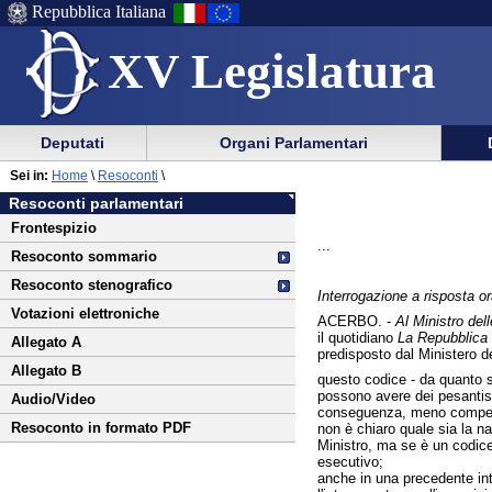
Repubblica Italiana
XV Legislatura
Menu
Vai
Menu
Vai
Deputati
Organi Parlamentari
al
al
di
di
Vai
Menu
menu
Sei in:
Home
\
Resoconti
\
ausilio
navigazione
al
di
di
Resoconti parlamentari
alla
principale
contenuto
navigazione
sezione
Frontespizio
navigazione
principale
...
Resoconto sommario
Resoconto stenografico
Interrogazione a risposta or
Votazioni elettroniche
ACERBO. -
Al Ministro del
il quotidiano
La Repubblica
Allegato A
predisposto dal Ministero de
Allegato B
questo codice - da quanto si
possono avere dei pesantissi
Audio/Video
conseguenza, meno competiti
Resoconto in formato PDF
non è chiaro quale sia la nat
Ministro, ma se è un codice
esecutivo;
anche in una precedente int