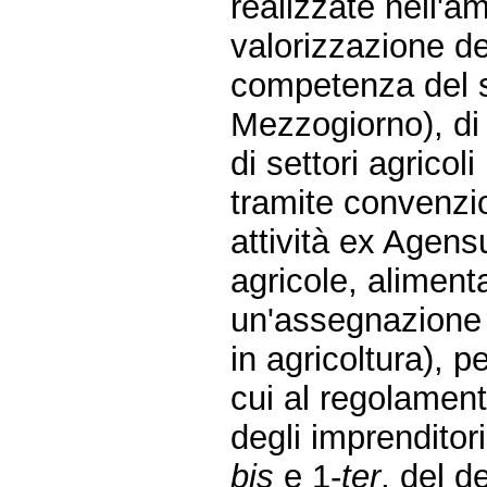
realizzate nell'a
valorizzazione dei
competenza del s
Mezzogiorno), di 
di settori agricoli
tramite convenzi
attività ex Agensu
agricole, alimentar
un'assegnazione 
in agricoltura), p
cui al regolamen
degli imprenditori
bis
e 1-
ter
, del d