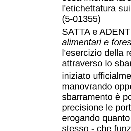
l'etichettatura sui
(5-01355)
SATTA e ADENTI
alimentari e forest
l'esercizio della
attraverso lo sba
iniziato ufficialme
manovrando oppor
sbarramento è po
precisione le por
erogando quanto 
stesso - che funz