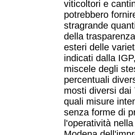
viticoltori e cant
potrebbero fornir
stragrande quantit
della trasparenza
esteri delle varie
indicati dalla IGP
miscele degli stes
percentuali diver
mosti diversi dai 7
quali misure inte
senza forme di pro
l'operatività nel
Modena dell'imp