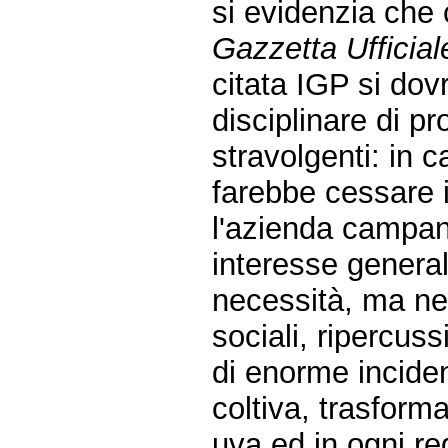
si evidenzia che 
Gazzetta Ufficia
citata IGP si do
disciplinare di p
stravolgenti: in 
farebbe cessare
l'azienda campan
interesse genera
necessità, ma ne
sociali, ripercus
di enorme inciden
coltiva, trasform
uva ed in ogni re