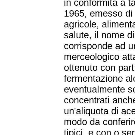
in conformità a t
1965, emesso di c
agricole, alimenta
salute, il nome 
corrisponde ad u
merceologico att
ottenuto con part
fermentazione alc
eventualmente so
concentrati anche
un'aliquota di ac
modo da conferire 
tipici, e con o s