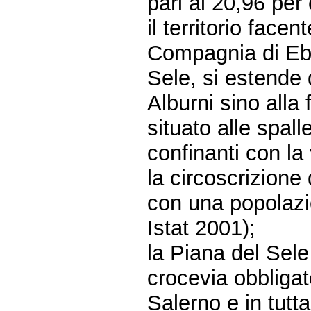
pari al 20,96 per 
il territorio face
Compagnia di Ebol
Sele, si estende 
Alburni sino alla
situato alle spal
confinanti con la
la circoscrizione
con una popolazio
Istat 2001);
la Piana del Sele 
crocevia obbligato
Salerno e in tut