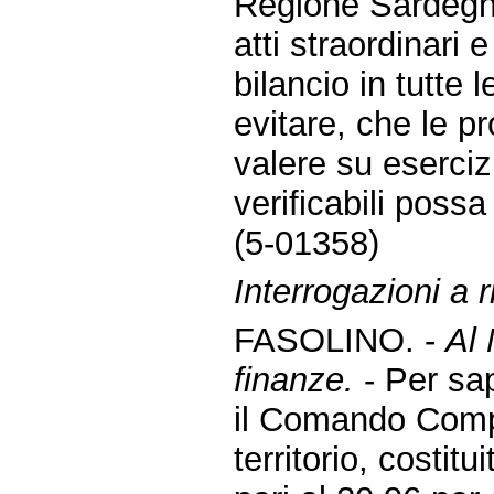
Regione Sardegna
atti straordinari e
bilancio in tutte l
evitare, che le p
valere su eserciz
verificabili poss
(5-01358)
Interrogazioni a r
FASOLINO. -
Al 
finanze.
- Per sa
il Comando Comp
territorio, costit