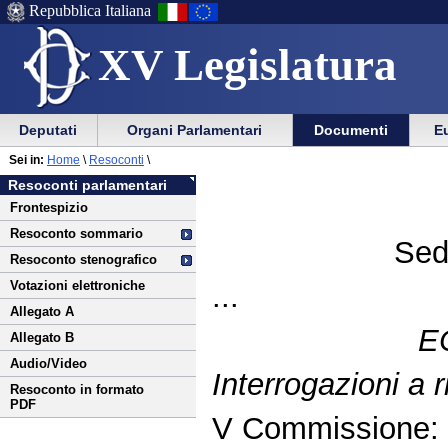
Repubblica Italiana
XV Legislatura
Menu
Vai
Menu
Vai
Deputati
Organi Parlamentari
Documenti
Eu
al
al
di
di
Vai
Menu
menu
Sei in:
Home
\
Resoconti
\
ausilio
navigazione
al
di
di
Resoconti parlamentari
alla
principale
contenuto
navigazione
sezione
Frontespizio
navigazione
principale
Resoconto sommario
Sed
Resoconto stenografico
Votazioni elettroniche
...
Allegato A
E
Allegato B
Audio/Video
Interrogazioni a
Resoconto in formato
PDF
V Commissione: