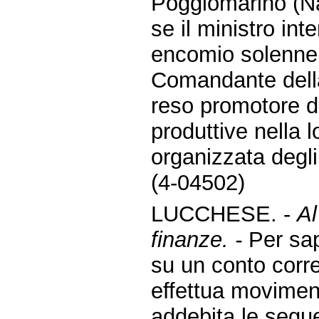
Poggiomarino (Nap
se il ministro int
encomio solenne i
Comandante della
reso promotore di
produttive nella l
organizzata degli 
(4-04502)
LUCCHESE. -
Al
finanze. -
Per sap
su un conto corr
effettua moviment
addebita le segue