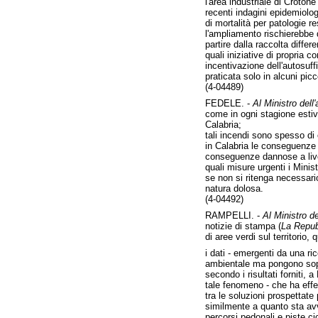
l'area industriale di Crotone
recenti indagini epidemiolo
di mortalità per patologie re
l'ampliamento rischierebbe d
partire dalla raccolta differen
quali iniziative di propria c
incentivazione dell'autosuff
praticata solo in alcuni picco
(4-04489)
FEDELE. -
Al Ministro dell'
come in ogni stagione estiv
Calabria;
tali incendi sono spesso di
in Calabria le conseguenze d
conseguenze dannose a livel
quali misure urgenti i Minis
se non si ritenga necessario
natura dolosa.
(4-04492)
RAMPELLI. -
Al Ministro de
notizie di stampa (
La Repub
di aree verdi sul territorio, q
i dati - emergenti da una ri
ambientale ma pongono sopra
secondo i risultati forniti,
tale fenomeno - che ha effe
tra le soluzioni prospettate
similmente a quanto sta av
percorsi pedonali e piste cic