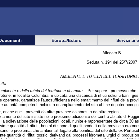
Documenti
Europa/Estero
Servizi ai 
Allegato B
Seduta n. 194 del 25/7/2007
AMBIENTE E TUTELA DEL TERRITORIO
itta:
'ambiente e della tutela del territorio e del mare. -
Per sapere - premesso che:
 Crotone, in località Columbra, è ubicata una discarica di rifiuti solidi urbani, g
e operante, garantisce l'autosufficienza nello smaltimento dei rifiuti della prov
e autorità competenti richiesta di ampliamento del sito al fine di poter accoglie
se, anche quelli proventi da altre province calabresi o da altre regioni;
pliamento del sito insiste nelle prossime adiacenze del centro abitato di Pogg
la sollevazione delle popolazioni locali, riunite e rappresentate da circa 30 a
me quantità di rifiuti, ben al di sopra di quelli prodotti nella provincia crotone
esano le problematiche ambientali legate alla bonifica del sito della ex-Pertus
te quantità di rifiuti tossici derivanti dai processi idrometallurgici di produzion