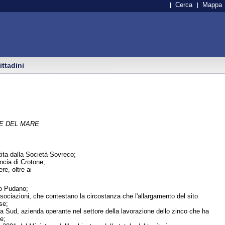
Cerca
Mappa
cittadini
 E DEL MARE
estita dalla Società Sovreco;
incia di Crotone;
re, oltre ai
io Pudano;
ssociazioni, che contestano la circostanza che l'allargamento del sito
se;
ola Sud, azienda operante nel settore della lavorazione dello zinco che ha
e;