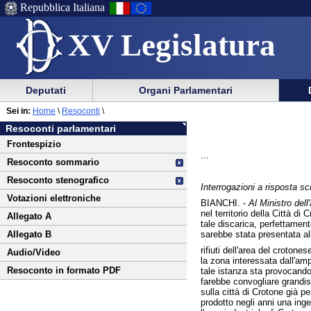
Repubblica Italiana
XV Legislatura
Menu
Vai
Menu
Vai
Deputati
Organi Parlamentari
al
al
di
di
Vai
Menu
menu
Sei in:
Home
\
Resoconti
\
ausilio
navigazione
al
di
di
Resoconti parlamentari
alla
principale
contenuto
navigazione
sezione
Frontespizio
navigazione
principale
...
Resoconto sommario
Resoconto stenografico
Interrogazioni a risposta scr
Votazioni elettroniche
BIANCHI. -
Al Ministro dell
nel territorio della Città di
Allegato A
tale discarica, perfettament
sarebbe stata presentata all
Allegato B
rifiuti dell'area del crotone
Audio/Video
la zona interessata dall'am
Resoconto in formato PDF
tale istanza sta provocando 
farebbe convogliare grandissi
sulla città di Crotone già p
prodotto negli anni una ingen