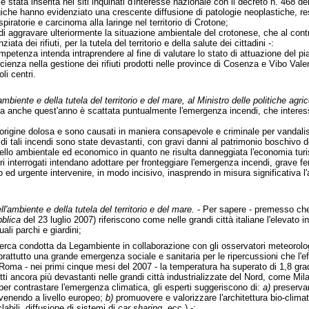
 è stata inserita nei siti inquinati d'interesse nazionale con il decreto n. 468 del
giche hanno evidenziato una crescente diffusione di patologie neoplastiche, res
spiratorie e carcinoma alla laringe nel territorio di Crotone;
i aggravare ulteriormente la situazione ambientale del crotonese, che al contra
ziata dei rifiuti, per la tutela del territorio e della salute dei cittadini -:
ompetenza intenda intraprendere al fine di valutare lo stato di attuazione del pia
icienza nella gestione dei rifiuti prodotti nelle province di Cosenza e Vibo Vale
li centri.
ambiente e della tutela del territorio e del mare, al Ministro delle politiche agric
a anche quest'anno è scattata puntualmente l'emergenza incendi, che interessa 
 origine dolosa e sono causati in maniera consapevole e criminale per vandali
i tali incendi sono state devastanti, con gravi danni al patrimonio boschivo d
lo ambientale ed economico in quanto ne risulta danneggiata l'economia turist
tri interrogati intendano adottare per fronteggiare l'emergenza incendi, grave 
 ed urgente intervenire, in modo incisivo, inasprendo in misura significativa l'
ll'ambiente e della tutela del territorio e del mare.
- Per sapere - premesso ch
blica
del 23 luglio 2007) riferiscono come nelle grandi città italiane l'elevat
uali parchi e giardini;
cerca condotta da Legambiente in collaborazione con gli osservatori meteorologi
ttutto una grande emergenza sociale e sanitaria per le ripercussioni che l'effe
 a Roma - nei primi cinque mesi del 2007 - la temperatura ha superato di 1,8 grad
tti ancora più devastanti nelle grandi città industrializzate del Nord, come M
 per contrastare l'emergenza climatica, gli esperti suggeriscono di:
a)
preservare
venendo a livello europeo;
b)
promuovere e valorizzare l'architettura bio-clima
labili, diffusione di sistemi di
car sharing
, ecc.) -: