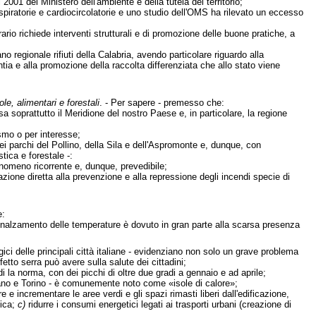
 2001 del Ministero dell'ambiente e della tutela del territorio;
piratorie e cardiocircolatorie e uno studio dell'OMS ha rilevato un eccesso
rio richiede interventi strutturali e di promozione delle buone pratiche, a
no regionale rifiuti della Calabria, avendo particolare riguardo alla
ntia e alla promozione della raccolta differenziata che allo stato viene
ole, alimentari e forestali
. - Per sapere - premesso che:
soprattutto il Meridione del nostro Paese e, in particolare, la regione
smo o per interesse;
ei parchi del Pollino, della Sila e dell'Aspromonte e, dunque, con
ica e forestale -:
fenomeno ricorrente e, dunque, prevedibile;
azione diretta alla prevenzione e alla repressione degli incendi specie di
e:
o innalzamento delle temperature è dovuto in gran parte alla scarsa presenza
ci delle principali città italiane - evidenziano non solo un grave problema
tto serra può avere sulla salute dei cittadini;
i la norma, con dei picchi di oltre due gradi a gennaio e ad aprile;
ilano e Torino - è comunemente noto come «isole di calore»;
 e incrementare le aree verdi e gli spazi rimasti liberi dall'edificazione,
tica;
c)
ridurre i consumi energetici legati ai trasporti urbani (creazione di