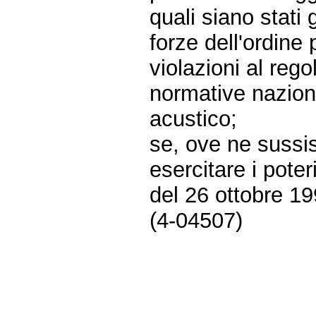
quali siano stati 
forze dell'ordine 
violazioni al reg
normative naziona
acustico;
se, ove ne sussis
esercitare i poter
del 26 ottobre 19
(4-04507)
Fine
Vai
al
contenuto
menu
di