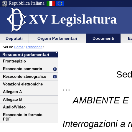
Repubblica Italiana
XV Legislatura
Menu
Vai
Menu
Vai
Deputati
Organi Parlamentari
Documenti
Eu
al
al
di
di
Vai
Menu
menu
Sei in:
Home
\
Resoconti
\
ausilio
navigazione
al
di
di
Resoconti parlamentari
alla
principale
contenuto
navigazione
sezione
Frontespizio
navigazione
principale
Resoconto sommario
Sed
Resoconto stenografico
Votazioni elettroniche
...
Allegato A
AMBIENTE E 
Allegato B
Audio/Video
Resoconto in formato
PDF
Interrogazioni a r