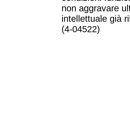
non aggravare ul
intellettuale già
(4-04522)
Fine
Vai
al
contenuto
menu
di
navigazione
principale