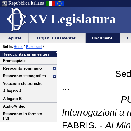
Repubblica Italiana
XV Legislatura
Menu
Vai
Menu
Vai
Deputati
Organi Parlamentari
Documenti
Eu
al
al
di
di
Vai
Menu
menu
Sei in:
Home
\
Resoconti
\
ausilio
navigazione
al
di
di
Resoconti parlamentari
alla
principale
contenuto
navigazione
sezione
Frontespizio
navigazione
principale
Resoconto sommario
Sed
Resoconto stenografico
Votazioni elettroniche
...
Allegato A
P
Allegato B
Audio/Video
Interrogazioni a r
Resoconto in formato
PDF
FABRIS. -
Al Min