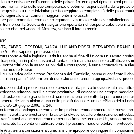
ientale derivante dall'aumento delle polveri fini con gravi ripercussioni per la s
rare, nell'ambito delle sue competenze e poteri di responsabilità della protezio
he gestisca tutte le iniziative per fronteggiare la complessità delle problematic
uolo regionale sia i comuni maggiormente interessati;
ttare per il potenziamento dei collegamenti via rotaia e via nave privilegiando l
i treni e con la Società di navigazione operante nel trasporto cabottiero maritt
riatico che, nel «nodo di Mestre», vedono il loro intreccio.
ale:
NTA, FABBRI, TESTONI, SANZA, LUCIANO ROSSI, BERNARDO, BRANCHE
porti.
- Per sapere - premesso che:
totrasporto e della logistica, istituita anche al fine di favorire un serrato con
 trasporto, ha in più occasioni affrontato le tematiche connesse all'attraversam
sa, sottoscritti con le associazioni dell'autotrasporto, è stata riconosciuta la r
e nel nostro Paese;
ti su iniziativa della stessa Presidenza del Consiglio, hanno quantificato il d
a italiana pari a 1.500 milioni di euro che si incrementa ogniqualvolta si proce
erazioni della produzione e dei servizi è stata più volte evidenziata, sia attr
sigenza primaria, per il sistema produttivo, di garantire una sempre maggior flu
 di ostacoli sulle grandi linee di comunicazione, soprattutto per i paesi perifer
rsamento dell'arco alpino è una delle priorità riconosciute nel «Piano della L
ficiale
19 giugno 2006, n. 140;
na forma di contingentamento che ha prodotto, contrariamente alle intese con 
ommisurata alle prestazioni, le autorità elvetiche, a loro discrezione, introduc
e verificatosi anche recentemente per una frana nel cantone Uri, venga messo t
annunciato la volontà di ratificare entro il prossimo mese di ottobre il protocollo 
le Alpi, senza condizione alcuna, anziché riproporre con vigore il riconoscime