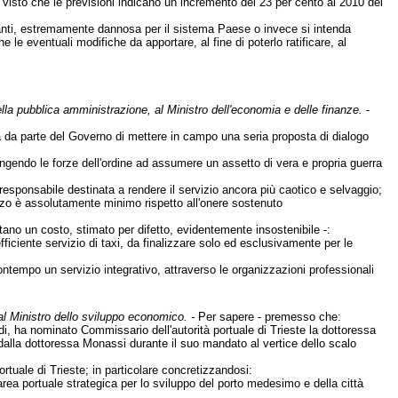
e, visto che le previsioni indicano un incremento del 23 per cento al 2010 dei
roganti, estremamente dannosa per il sistema Paese o invece si intenda
le eventuali modifiche da apportare, al fine di poterlo ratificare, al
nella pubblica amministrazione, al Ministro dell'economia e delle finanze.
-
 da parte del Governo di mettere in campo una seria proposta di dialogo
ingendo le forze dell'ordine ad assumere un assetto di vera e propria guerra
irresponsabile destinata a rendere il servizio ancora più caotico e selvaggio;
izzo è assolutamente minimo rispetto all'onere sostenuto
ntano un costo, stimato per difetto, evidentemente insostenibile -:
fficiente servizio di taxi, da finalizzare solo ed esclusivamente per le
ontempo un servizio integrativo, attraverso le organizzazioni professionali
, al Ministro dello sviluppo economico. -
Per sapere - premesso che:
ardi, ha nominato Commissario dell'autorità portuale di Trieste la dottoressa
i dalla dottoressa Monassi durante il suo mandato al vertice dello scalo
ortuale di Trieste; in particolare concretizzandosi:
 area portuale strategica per lo sviluppo del porto medesimo e della città