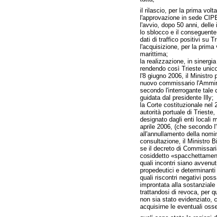
il rilascio, per la prima vo
l'approvazione in sede CIPE 
l'avvio, dopo 50 anni, delle 
lo sblocco e il conseguente 
dati di traffico positivi su 
l'acquisizione, per la prima
marittima;
la realizzazione, in sinergi
rendendo così Trieste unico
l'8 giugno 2006, il Ministr
nuovo commissario l'Ammirag
secondo l'interrogante tale 
guidata dal presidente Illy;
la Corte costituzionale nel 
autorità portuale di Trieste
designato dagli enti locali 
aprile 2006, (che secondo l'
all'annullamento della nomi
consultazione, il Ministro 
se il decreto di Commissaria
cosiddetto «spacchettamen
quali incontri siano avvenuti
propedeutici e determinant
quali riscontri negativi po
improntata alla sostanziale
trattandosi di revoca, per q
non sia stato evidenziato, c
acquisirne le eventuali osse