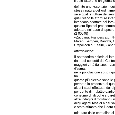
il solo fatto che un giornali
definito uno «scenario inqui
stessa natura dell'ordiname
se e quali strutture del serv
quali siano le strutture int
intendano adottare nei loro 
qualora l'ipotesi prospettat
adottare nel caso di specie 
(2-00048)
«Zaccaria, Francescato, Nic
Maran, Samperi, Bandoli, Ce
Crapolicchio, Cesini, Cancr
Interpellanza:
Il sottoscritto chiede di int
da studi condotti dal Centro
maggiori città italiane, i 
d'asma;
nella popolazione sotto i qu
fini;
quanto più piccole sono le par
pertanto la presenza di que
alcuni studi effettuati dal
per cento di malattie cardio
consumo di alcool e sigaret
altre indagini dimostrano un
degli agenti tossici a causa
è stato stimato che il dato 
misurato dalle centraline di 