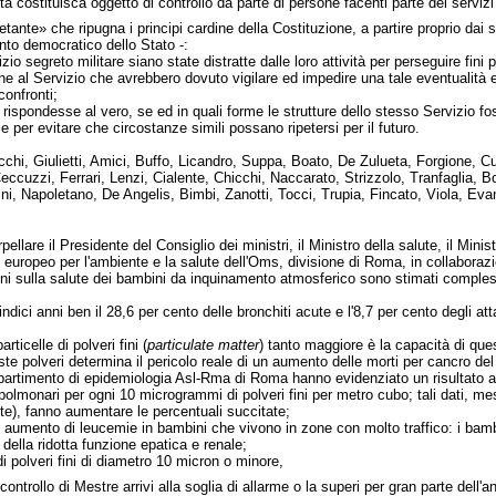
sta costituisca oggetto di controllo da parte di persone facenti parte dei servizi
etante» che ripugna i principi cardine della Costituzione, a partire proprio dai
nto democratico dello Stato -:
izio segreto militare siano state distratte dalle loro attività per perseguire fin
erne al Servizio che avrebbero dovuto vigilare ed impedire una tale eventualità 
confronti;
a rispondesse al vero, se ed in quali forme le strutture dello stesso Servizio f
e per evitare che circostanze simili possano ripetersi per il futuro.
chi, Giulietti, Amici, Buffo, Licandro, Suppa, Boato, De Zulueta, Forgione, Cup
ccuzzi, Ferrari, Lenzi, Cialente, Chicchi, Naccarato, Strizzolo, Tranfaglia, Bo
ini, Napoletano, De Angelis, Bimbi, Zanotti, Tocci, Trupia, Fincato, Viola, Eva
erpellare il Presidente del Consiglio dei ministri, il Ministro della salute, il Min
 europeo per l'ambiente e la salute dell'Oms, divisione di Roma, in collaborazi
danni sulla salute dei bambini da inquinamento atmosferico sono stimati comple
indici anni ben il 28,6 per cento delle bronchiti acute e l'8,7 per cento degli at
ticelle di polveri fini (
particulate matter
) tanto maggiore è la capacità di ques
ste polveri determina il pericolo reale di un aumento delle morti per cancro de
 dipartimento di epidemiologia Asl-Rma di Roma hanno evidenziato un risultato 
polmonari per ogni 10 microgrammi di polveri fini per metro cubo; tali dati, mes
te), fanno aumentare le percentuali succitate;
 aumento di leucemie in bambini che vivono in zone con molto traffico: i bambi
 della ridotta funzione epatica e renale;
di polveri fini di diametro 10 micron o minore,
controllo di Mestre arrivi alla soglia di allarme o la superi per gran parte dell'an