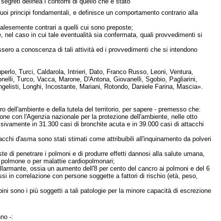
 segreti delinea i contorni di quello che è stato
 suoi principi fondamentali, e definisce un comportamento contrario alla
i palesemente contrari a quelli cui sono preposte;
e, nel caso in cui tale eventualità sia confermata, quali provvedimenti si
ossero a conoscenza di tali attività ed i provvedimenti che si intendono
erlo, Turci, Caldarola, Intrieri, Dato, Franco Russo, Leoni, Ventura,
nelli, Turco, Vacca, Marone, D'Antona, Giovanelli, Sgobio, Pagliarini,
ngelisti, Longhi, Incostante, Mariani, Rotondo, Daniele Farina, Mascia».
istro dell'ambiente e della tutela del territorio, per sapere - premesso che:
one con l'Agenzia nazionale per la protezione dell'ambiente, nelle otto
ssivamente in 31.300 casi di bronchite acuta e in 39.000 casi di attacchi
tacchi d'asma sono stati stimati come attribuibili all'inquinamento da polveri
te di penetrare i polmoni e di produrre effetti dannosi alla salute umana,
l polmone o per malattie cardiopolmonari;
allarmante, ossia un aumento dell'8 per cento del cancro ai polmoni e del 6
si in correlazione con persone soggette a fattori di rischio (età, peso,
ni sono i più soggetti a tali patologie per la minore capacità di escrezione
no -: