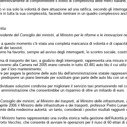
definitivamente di compromettere il livello di competitività delle merci italian
:
no vi sia solo la volontà di dare attuazione ad una ratifica, secondo gli inter
hi in tutta la sua complessità, facendo rientrare in un quadro complessivo anche 
itta:
sidente del Consiglio dei ministri, al Ministro per le riforme e le innovazioni 
:
no a questo momento c'è stata una completa mancanza di volontà e di capacità
i dei tassisti;
rno ha favorito, sempre ad avviso degli interroganti, lo scontro sociale, costr
ema di trasporto dei taxi, a giudizio degli interroganti, rappresenta una misura 
Governo alla Camera nel 2005 erano censite in tutto 43.481 auto blu il cui util
 per il loro mantenimento;
lire per pagare la gestione delle auto blu dell'amministrazione statale rapprese
 predisporre un piano biennale per sostituire gran parte delle auto blu con un e
ividuare soluzioni condivise per migliorare il servizio taxi promuovendo nel c
a amministrazione che consentirebbe un risparmio di oltre un miliardo di euro.
Consiglio dei ministri, al Ministro dei trasporti, al Ministro delle infrastrutture
prile 2006 il Ministro delle infrastrutture e dei trasporti, professor Pietro Lun
te della medesima autorità: un tanto, considerati i positivi risultati raggiunt
dal Ministro hanno rappresentato una svolta storica nella gestione dell'Autorità p
Porto Vecchio, che consente di avviare le operazioni per il riuso di 60 ettari di