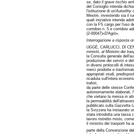
se, dato il grave rischio amb
del Consiglio intenda dichia
l'istituzione di un'
Autorithy
c
Mestre, investendo sia il r
quali iniziative intenda ado
con la FS cargo per l'uso de
corridoio n. 5 e corridoio ad
(2-00047)«D'Agrò».
Interrogazione a risposta or
UGGÈ, CARLUCCI, DI CE
ministri, al Ministro dei tras
la Consulta generale dell'au
produzione dei servizi e del
in diversi protocolli di inte
merci prodotte e trasformat
appropriati studi, predispos
ricaduta sull'intera economi
trafori;
da parte delle stesse Confed
autonomamente elaborati, l'e
che vietano la messa in atto
la permeabilità dell'attrave
pubblicato sulla
Gazzetta Uf
la Svizzera ha instaurato u
stata introdotta una tassa c
lavoro ristretto misto, com
il ministro dei trasporti ha 
parte della Convenzione del