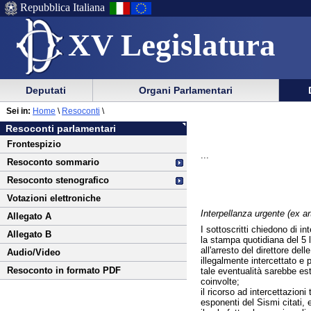
Repubblica Italiana
XV Legislatura
Menu
Vai
Menu
Vai
Deputati
Organi Parlamentari
al
al
di
di
Vai
Menu
menu
Sei in:
Home
\
Resoconti
\
ausilio
navigazione
al
di
di
Resoconti parlamentari
alla
principale
contenuto
navigazione
sezione
Frontespizio
navigazione
principale
...
Resoconto sommario
Resoconto stenografico
Votazioni elettroniche
Interpellanza urgente (ex ar
Allegato A
I sottoscritti chiedono di i
Allegato B
la stampa quotidiana del 5 l
all'arresto del direttore de
Audio/Video
illegalmente intercettato e p
Resoconto in formato PDF
tale eventualità sarebbe est
coinvolte;
il ricorso ad intercettazio
esponenti del Sismi citati, 