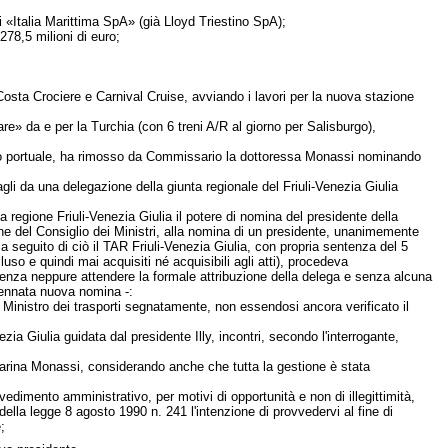
i «Italia Marittima SpA» (già Lloyd Triestino SpA);
278,5 milioni di euro;
osta Crociere e Carnival Cruise, avviando i lavori per la nuova stazione
are» da e per la Turchia (con 6 treni A/R al giorno per Salisburgo),
bito portuale, ha rimosso da Commissario la dottoressa Monassi nominando
gli da una delegazione della giunta regionale del Friuli-Venezia Giulia
a regione Friuli-Venezia Giulia il potere di nomina del presidente della
one del Consiglio dei Ministri, alla nomina di un presidente, unanimemente
a seguito di ciò il TAR Friuli-Venezia Giulia, con propria sentenza del 5
so e quindi mai acquisiti né acquisibili agli atti), procedeva
enza neppure attendere la formale attribuzione della delega e senza alcuna
cennata nuova nomina -:
 Ministro dei trasporti segnatamente, non essendosi ancora verificato il
ezia Giulia guidata dal presidente Illy, incontri, secondo l'interrogante,
Marina Monassi, considerando anche che tutta la gestione è stata
vvedimento amministrativo, per motivi di opportunità e non di illegittimità,
ella legge 8 agosto 1990 n. 241 l'intenzione di provvedervi al fine di
;