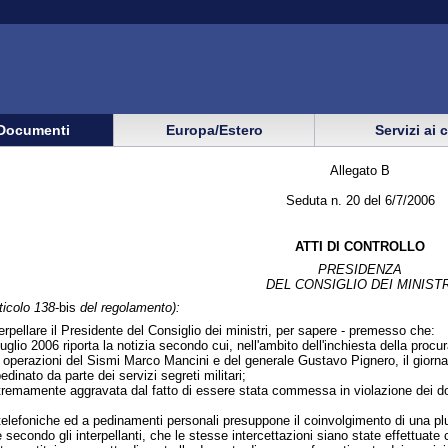
Documenti
Europa/Estero
Servizi ai 
Allegato B
Seduta n. 20 del 6/7/2006
ATTI DI CONTROLLO
PRESIDENZA
DEL CONSIGLIO DEI MINISTR
ticolo 138
-bis
del regolamento):
nterpellare il Presidente del Consiglio dei ministri, per sapere - premesso che:
uglio 2006 riporta la notizia secondo cui, nell'ambito dell'inchiesta della pro
lle operazioni del Sismi Marco Mancini e del generale Gustavo Pignero, il giorn
edinato da parte dei servizi segreti militari;
remamente aggravata dal fatto di essere stata commessa in violazione dei doveri 
ni telefoniche ed a pedinamenti personali presuppone il coinvolgimento di una p
e secondo gli interpellanti, che le stesse intercettazioni siano state effettuate