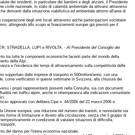
alute dei residenti, in particolare dei bambini e degli anziani, il Presidente
ne civile nazionale, lo stato di calamità ambientale da attivarsi attraverso
he derivanti dalla situazione viabilistica ed ambientale attorno all'area di
a cooperazione degli enti locali attraverso anche partecipazioni societarie
imo, attingendo allo scopo ai finanziamenti europei già previsti per il
R, STRADELLA, LUPI e RIVOLTA. -
Al Presidente del Consiglio dei
fronto tra tutte le componenti economiche facenti parte del mondo della
ento delle Alpi;
ilevanza e l'incidenza dei tempi di attraversamento sulla competitività delle
anno sopportato dalle imprese di trasporto in 500milioni/anno, con una
de, come verificatosi in queste settimane in Svizzera, alla chiusura dei
averso i propri rappresentanti presenti nella Consulta, sia con documenti
idità nei traffici alpini, anche in ottemperanza alle indicazioni comunitarie
ici;
ogistica» approvato con delibera Cipe n. 44/2006 del 22 marzo 2006 e
la Unione europea, una riduzione del numero dei transiti, e nonostante sia
ono forme di limitazione e divieto alla circolazione, senza che il gruppo di
empestivamente in condizione di valutare situazioni di difficoltà;
trasporti,
nto del danno per l'intera economia nazionale;