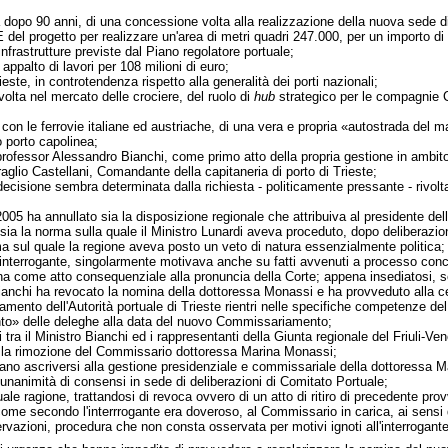
lta dopo 90 anni, di una concessione volta alla realizzazione della nuova sede d
del progetto per realizzare un'area di metri quadri 247.000, per un importo di 
infrastrutture previste dal Piano regolatore portuale;
appalto di lavori per 108 milioni di euro;
Trieste, in controtendenza rispetto alla generalità dei porti nazionali;
 volta nel mercato delle crociere, del ruolo di
hub
strategico per le compagnie C
a con le ferrovie italiane ed austriache, di una vera e propria «autostrada del m
 porto capolinea;
o professor Alessandro Bianchi, come primo atto della propria gestione in am
lio Castellani, Comandante della capitaneria di porto di Trieste;
decisione sembra determinata dalla richiesta - politicamente pressante - rivolta
2005 ha annullato sia la disposizione regionale che attribuiva al presidente dell
, sia la norma sulla quale il Ministro Lunardi aveva proceduto, dopo deliberazi
ma sul quale la regione aveva posto un veto di natura essenzialmente politica; 
interrogante, singolarmente motivava anche su fatti avvenuti a processo conclu
na come atto consequenziale alla pronuncia della Corte; appena insediatosi, s
Bianchi ha revocato la nomina della dottoressa Monassi e ha provveduto alla 
mento dell'Autorità portuale di Trieste rientri nelle specifiche competenze del
to» delle deleghe alla data del nuovo Commissariamento;
 tra il Ministro Bianchi ed i rappresentanti della Giunta regionale del Friuli-Ven
i la rimozione del Commissario dottoressa Marina Monassi;
ssano ascriversi alla gestione presidenziale e commissariale della dottoressa 
 unanimità di consensi in sede di deliberazioni di Comitato Portuale;
uale ragione, trattandosi di revoca ovvero di un atto di ritiro di precedente pro
ome secondo l'interrrogante era doveroso, al Commissario in carica, ai sensi d
rvazioni, procedura che non consta osservata per motivi ignoti all'interrogante