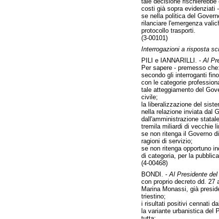
tale decisione rischierebbe 
costi già sopra evidenziati -
se nella politica del Gover
rilanciare l'emergenza valic
protocollo trasporti.
(3-00101)
Interrogazioni a risposta scr
PILI e IANNARILLI. -
Al Pre
Per sapere - premesso che
secondo gli interroganti fi
con le categorie professional
tale atteggiamento del Gove
civile;
la liberalizzazione del sist
nella relazione inviata dal 
dall'amministrazione statale
tremila miliardi di vecchie 
se non ritenga il Governo di
ragioni di servizio;
se non ritenga opportuno ind
di categoria, per la pubblic
(4-00468)
BONDI. -
Al Presidente del 
con proprio decreto dd. 27 a
Marina Monassi, già presiden
triestino;
i risultati positivi cennati 
la variante urbanistica del 
tutta;