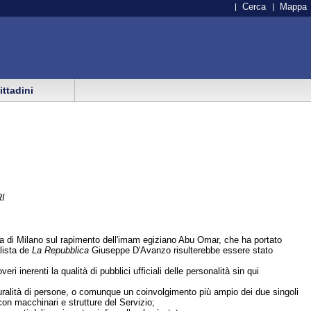
Cerca
Mappa
cittadini
I
cura di Milano sul rapimento dell'imam egiziano Abu Omar, che ha portato
alista de
La Repubblica
Giuseppe D'Avanzo risulterebbe essere stato
inerenti la qualità di pubblici ufficiali delle personalità sin qui
luralità di persone, o comunque un coinvolgimento più ampio dei due singoli
 con macchinari e strutture del Servizio;