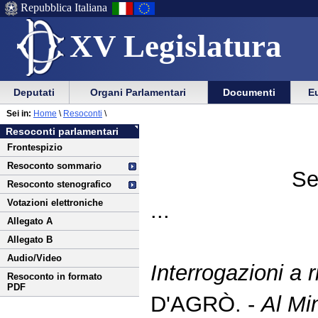
Repubblica Italiana
XV Legislatura
Menu
Vai
Menu
Vai
Deputati
Organi Parlamentari
Documenti
Eu
al
al
di
di
Vai
Menu
menu
Sei in:
Home
\
Resoconti
\
ausilio
navigazione
al
di
di
Resoconti parlamentari
alla
principale
contenuto
navigazione
sezione
Frontespizio
navigazione
principale
Resoconto sommario
Se
Resoconto stenografico
Votazioni elettroniche
...
Allegato A
Allegato B
Audio/Video
Interrogazioni a r
Resoconto in formato
PDF
D'AGRÒ. -
Al Min