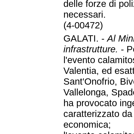
delle forze di po
necessari.
(4-00472)
GALATI. -
Al Mini
infrastrutture.
- P
l'evento calamito
Valentia, ed esa
Sant'Onofrio, Bi
Vallelonga, Spado
ha provocato ingen
caratterizzato da
economica;