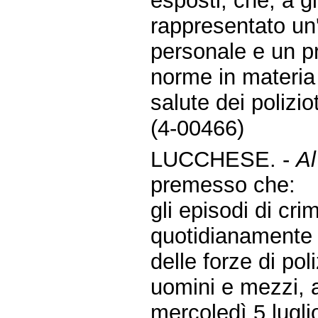
esposti, che, a g
rappresentato un
personale e un p
norme in materia d
salute dei poliziot
(4-00466)
LUCCHESE. -
Al
premesso che:
gli episodi di cr
quotidianamente e
delle forze di pol
uomini e mezzi, a
mercoledì 5 lugli