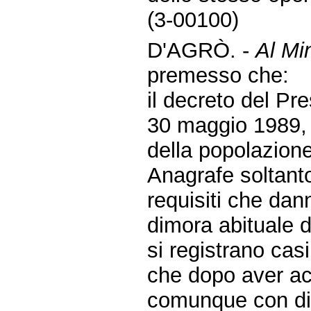
(3-00100)
D'AGRÒ. -
Al Min
premesso che:
il decreto del Pr
30 maggio 1989, 
della popolazione
Anagrafe soltanto
requisiti che danno
dimora abituale d
si registrano cas
che dopo aver acq
comunque con div