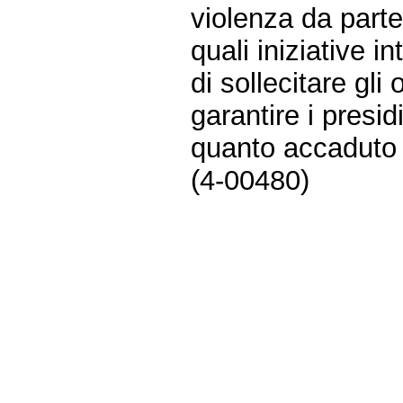
violenza da parte 
quali iniziative 
di sollecitare gli
garantire i presidi
quanto accaduto n
(4-00480)
Fine
Vai
al
contenuto
menu
di
navigazione
principale