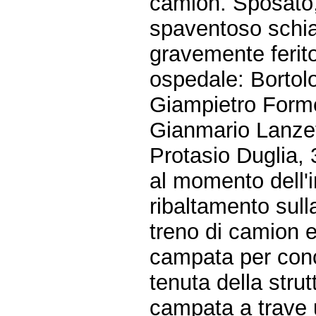
camion. Sposato, l
spaventoso schian
gravemente ferito
ospedale: Bortol
Giampietro Formen
Gianmario Lanzett
Protasio Duglia, 
al momento dell'i
ribaltamento sull
treno di camion e
campata per conce
tenuta della stru
campata a trave 