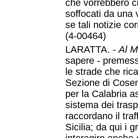
che vorrebbero c
soffocati da una vi
se tali notizie co
(4-00464)
LARATTA. -
Al Mi
sapere - premes
le strade che ri
Sezione di Cosen
per la Calabria 
sistema dei trasp
raccordano il traf
Sicilia; da qui i 