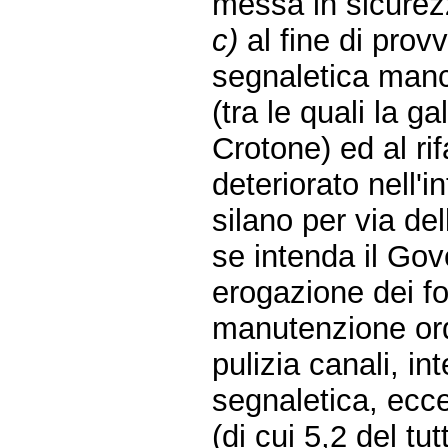
messa in sicurezza
c)
al fine di provv
segnaletica manca
(tra le quali la ga
Crotone) ed al ri
deteriorato nell'i
silano per via de
se intenda il Go
erogazione dei fo
manutenzione ord
pulizia canali, in
segnaletica, eccet
(di cui 5,2 del tut