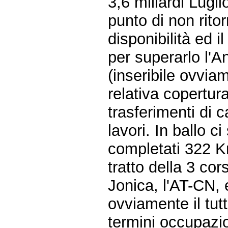
3,6 miliardi Lugli
punto di non ritor
disponibilità ed i
per superarlo l'
(inseribile ovvi
relativa copertur
trasferimenti di c
lavori. In ballo c
completati 322 Km
tratto della 3 cor
Jonica, l'AT-CN, 
ovviamente il tut
termini occupazion