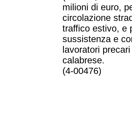
milioni di euro, p
circolazione strad
traffico estivo, e
sussistenza e con
lavoratori precar
calabrese.
(4-00476)
Fine
Vai
al
contenuto
menu
di
navigazione
principale