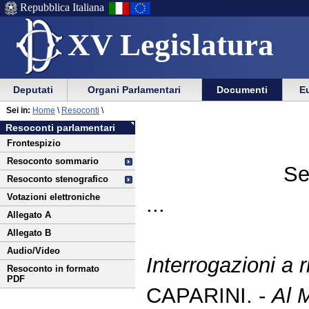
Repubblica Italiana
XV Legislatura
Menu
Vai
Menu
Vai
Deputati
Organi Parlamentari
Documenti
Eu
al
al
di
di
Vai
Menu
menu
Sei in:
Home
\
Resoconti
\
ausilio
navigazione
al
di
di
Resoconti parlamentari
alla
principale
contenuto
navigazione
sezione
Frontespizio
navigazione
principale
Resoconto sommario
Se
Resoconto stenografico
Votazioni elettroniche
...
Allegato A
Allegato B
Audio/Video
Interrogazioni a
Resoconto in formato
PDF
CAPARINI. -
Al M