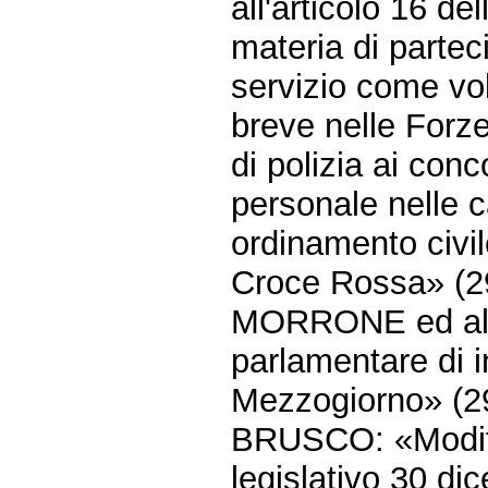
all'articolo 16 de
materia di partec
servizio come vol
breve nelle Forze
di polizia ai conc
personale nelle ca
ordinamento civil
Croce Rossa» (2
MORRONE ed altr
parlamentare di i
Mezzogiorno» (2
BRUSCO: «Modific
legislativo 30 di