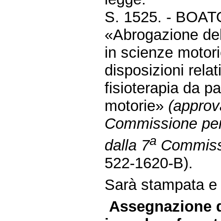
S. 1525. - BOA
«Abrogazione dell
in scienze motorie
disposizioni rela
fisioterapia da pa
motorie»
(approva
Commissione per
a
dalla 7
Commissi
522-1620-B).
Sarà stampata e d
Assegnazione d