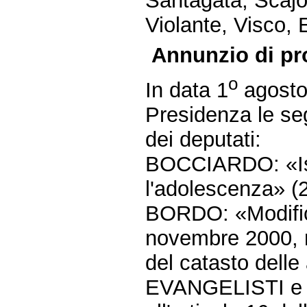
Santagata, Scajol
Violante, Visco, E
Annunzio di pr
o
In data 1
agosto 
Presidenza le seg
dei deputati:
BOCCIARDO: «Isti
l'adolescenza» (
BORDO: «Modifica
novembre 2000, n.
del catasto delle
EVANGELISTI e