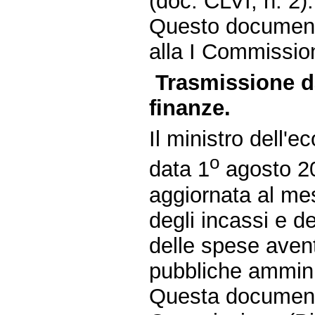
(doc. CLVI, n. 2).
Questo document
alla I Commissione
Trasmissione da
finanze.
Il ministro dell'e
o
data 1
agosto 20
aggiornata al mes
degli incassi e d
delle spese avent
pubbliche ammini
Questa document