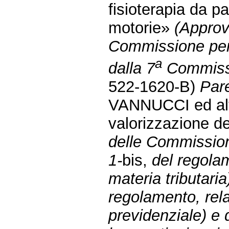
fisioterapia da pa
motorie»
(Approva
Commissione per
a
dalla 7
Commissi
522-1620-B)
Pare
VANNUCCI ed altri
valorizzazione d
delle Commissioni 
1-
bis,
del regolam
materia tributaria)
regolamento, rela
previdenziale) e