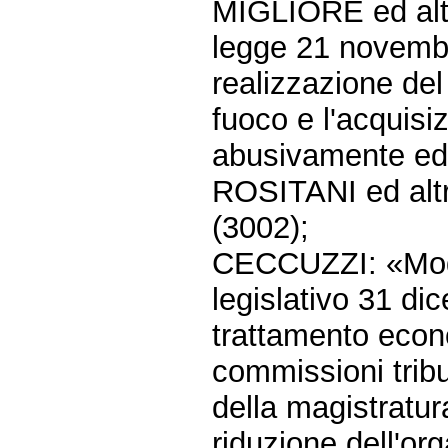
MIGLIORE ed altri
legge 21 novembr
realizzazione del
fuoco e l'acquisi
abusivamente edi
ROSITANI ed altri
(3002);
CECCUZZI: «Modif
legislativo 31 di
trattamento econ
commissioni tribu
della magistratura
riduzione dell'o