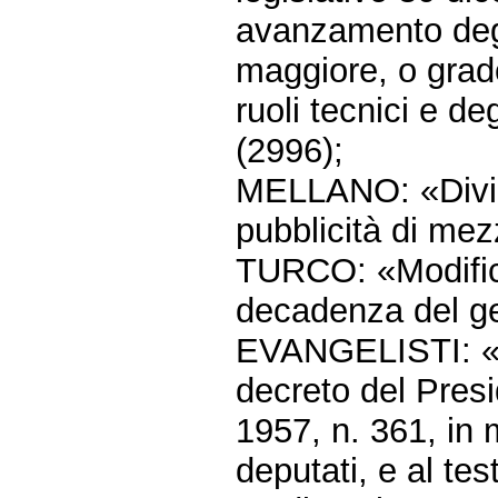
avanzamento degli
maggiore, o grad
ruoli tecnici e de
(2996);
MELLANO: «Divie
pubblicità di mez
TURCO: «Modifich
decadenza del gen
EVANGELISTI: «Mo
decreto del Pres
1957, n. 361, in 
deputati, e al tes