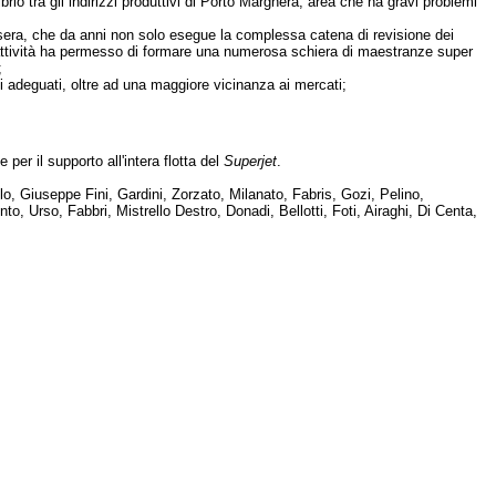
io tra gli indirizzi produttivi di Porto Marghera, area che ha gravi problemi
era, che da anni non solo esegue la complessa catena di revisione dei
ttività ha permesso di formare una numerosa schiera di maestranze super
;
zi adeguati, oltre ad una maggiore vicinanza ai mercati;
er il supporto all'intera flotta del
Superjet
.
lo, Giuseppe Fini, Gardini, Zorzato, Milanato, Fabris, Gozi, Pelino,
to, Urso, Fabbri, Mistrello Destro, Donadi, Bellotti, Foti, Airaghi, Di Centa,