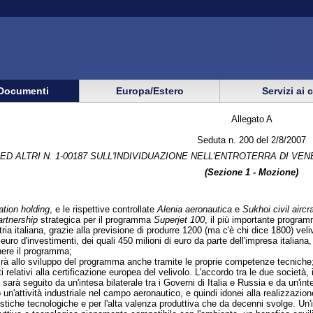
Documenti
Europa/Estero
Servizi ai 
Allegato A
Seduta n. 200 del 2/8/2007
D ALTRI N. 1-00187 SULL'INDIVIDUAZIONE NELL'ENTROTERRA DI VE
(Sezione 1 - Mozione)
ation holding
, e le rispettive controllate
Alenia aeronautica
e
Sukhoi civil airc
artnership
strategica per il programma
Superjet 100
, il più importante program
tria italiana, grazie alla previsione di produrre 1200 (ma c'è chi dice 1800) ve
 euro d'investimenti, dei quali 450 milioni di euro da parte dell'impresa italian
nere il programma;
rà allo sviluppo del programma anche tramite le proprie competenze tecniche; i
ti relativi alla certificazione europea del velivolo. L'accordo tra le due societ
e, sarà seguito da un'intesa bilaterale tra i Governi di Italia e Russia e da un
o un'attività industriale nel campo aeronautico, e quindi idonei alla realizzazion
ristiche tecnologiche e per l'alta valenza produttiva che da decenni svolge. U