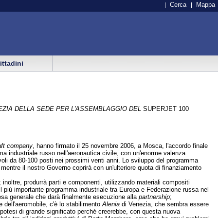
Cerca
Mappa
cittadini
NEZIA DELLA SEDE PER L'ASSEMBLAGGIO DEL
SUPERJET 100
raft company
, hanno firmato il 25 novembre 2006, a Mosca, l'accordo finale
ma industriale russo nell'aeronautica civile, con un'enorme valenza
livoli da 80-100 posti nei prossimi venti anni. Lo sviluppo del programma
a, mentre il nostro Governo coprirà con un'ulteriore quota di finanziamento
noltre, produrrà parti e componenti, utilizzando materiali compositi
à, il più importante programma industriale tra Europa e Federazione russa nel
'intesa generale che darà finalmente esecuzione alla
partnership
;
e dell'aeromobile, c'è lo stabilimento
Alenia
di Venezia, che sembra essere
n'ipotesi di grande significato perché creerebbe, con questa nuova