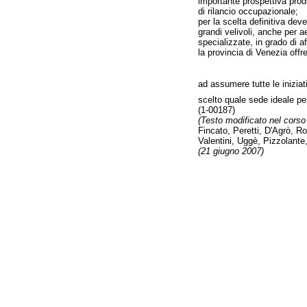
importante prospettiva produ
di rilancio occupazionale;
per la scelta definitiva dev
grandi velivoli, anche per 
specializzate, in grado di a
la provincia di Venezia offr
ad assumere tutte le iniziati
scelto quale sede ideale per
(1-00187)
(Testo modificato nel corso
Fincato, Peretti, D'Agrò, Ro
Valentini, Uggè, Pizzolant
(21 giugno 2007)
Fine
Vai
al
contenuto
menu
di
navigazione
principale