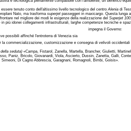
ttiva e tecnologica pienamente compatibile con l'ambiente, un benefico equilibr
e essere tenuto conto dell'altissimo livello tecnologico del centro
Alenia
di Tess
aeroplani Nato, ma trasforma
superjet
passeggeri in maxicargo. Questa lunga a
ffrontare nel migliore dei modi le esigenze della realizzazione del
Superjet 100
e in più idonei collegamenti infrastrutturali, larghe competenze tecniche e spa
impegna il Governo:
ve possibili affinché l'entroterra di Venezia sia
 la commercializzazione, customizzazione e consegna di velivoli occidentali e p
 della seduta)
«Campa, Fistarol, Zanella, Martella, Brancher, Giulietti, Martinel
sso, Paniz, Bricolo, Giovanardi, Viola, Ascierto, Dussin, Zanetta, Galli, Conten
e, Simeoni, Di Cagno Abbrescia, Garagnani, Romagnoli, Bimbi, Goisis».