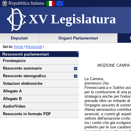
Repubblica Italiana
XV Legislatura
Menu
Vai
Menu
Vai
Deputati
Organi Parlamentari
al
al
di
di
Vai
Menu
menu
Sei in:
Home
\
Resoconti
\
ausilio
navigazione
al
di
di
Resoconti parlamentari
alla
principale
contenuto
navigazione
sezione
Frontespizio
navigazione
principale
MOZIONE CAMPA E
Resoconto sommario
Resoconto stenografico
La Camera,
premesso che:
Votazioni elettroniche
Finmeccanica
e
Sukhoi avi
Allegato A
per la costituzione di una
p
strategica anche per l'indus
Allegato B
prevede oltre un miliardo di
l'impegno assunto di soste
Audio/Video
Alenia aeronautica
contribui
avanzati, e curerà gli aspet
Resoconto in formato PDF
settore dell'aviazione civil
tra i centri che già svolgon
preferito per le sue caratte