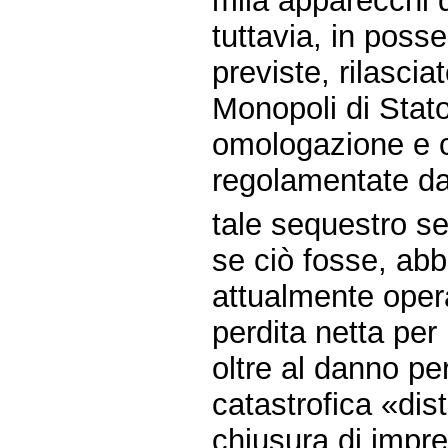
mila apparecchi d
tuttavia, in posse
previste, rilasci
Monopoli di Stato
omologazione e c
regolamentate d
tale sequestro se
se ciò fosse, abba
attualmente opera
perdita netta per 
oltre al danno pe
catastrofica «dist
chiusura di impres