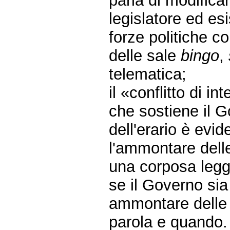
parla di modifica
legislatore ed es
forze politiche c
delle sale
bingo
,
telematica;
il «conflitto di i
che sostiene il G
dell'erario è evi
l'ammontare dell
una corposa legge
se il Governo sia 
ammontare delle s
parola e quando.