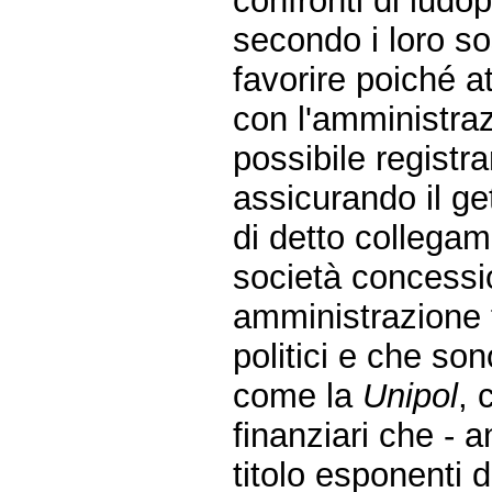
confronti di ludo
secondo i loro so
favorire poiché a
con l'amministraz
possibile registr
assicurando il get
di detto collega
società concessio
amministrazione f
politici e che so
come la
Unipol
, 
finanziari che - a
titolo esponenti 