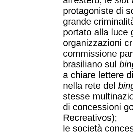
all'estero, le
slot
protagoniste di s
grande criminalit
portato alla luce 
organizzazioni cri
commissione parl
brasiliano sul
bin
a chiare lettere d
nella rete del
bin
stesse multinazion
di concessioni g
Recreativos);
le società conce