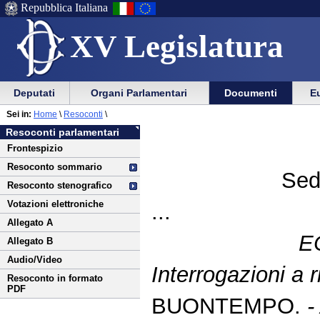
Repubblica Italiana
XV Legislatura
Menu
Vai
Menu
Vai
Deputati
Organi Parlamentari
Documenti
Eu
al
al
di
di
Vai
Menu
menu
Sei in:
Home
\
Resoconti
\
ausilio
navigazione
al
di
di
Resoconti parlamentari
alla
principale
contenuto
navigazione
sezione
Frontespizio
navigazione
principale
Resoconto sommario
Sed
Resoconto stenografico
Votazioni elettroniche
...
Allegato A
E
Allegato B
Audio/Video
Interrogazioni a 
Resoconto in formato
PDF
BUONTEMPO.
-