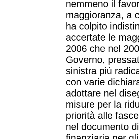
nemmeno il favore
maggioranza, a c
ha colpito indisti
accertate le maggi
2006 che nel 2007
Governo, pressato 
sinistra più radic
con varie dichiara
adottare nel dise
misure per la rid
priorità alle fasc
nel documento d
finanziaria per g