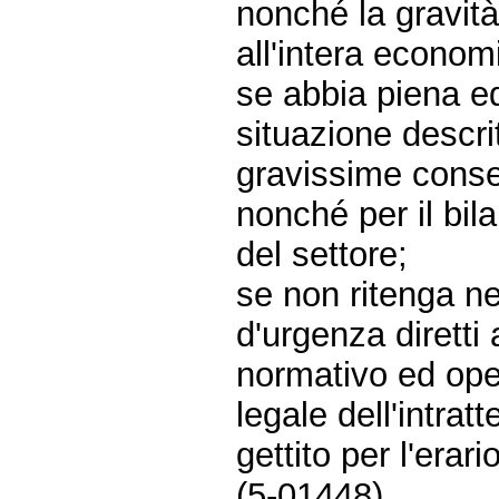
nonché la gravit
all'intera economi
se abbia piena e
situazione descrit
gravissime conse
nonché per il bila
del settore;
se non ritenga n
d'urgenza diretti 
normativo ed oper
legale dell'intra
gettito per l'erario
(5-01448)