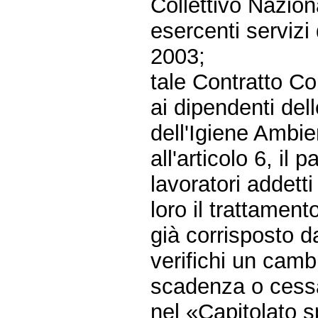
Collettivo Nazio
esercenti servizi
2003;
tale Contratto Co
ai dipendenti del
dell'Igiene Ambi
all'articolo 6, il 
lavoratori addett
loro il trattamen
già corrisposto d
verifichi un camb
scadenza o cessa
nel «Capitolato s