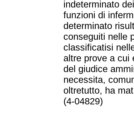
indeterminato dei
funzioni di infer
determinato risult
conseguiti nelle 
classificatisi ne
altre prove a cui
del giudice ammini
necessita, comun
oltretutto, ha ma
(4-04829)
Fine
Vai
al
contenuto