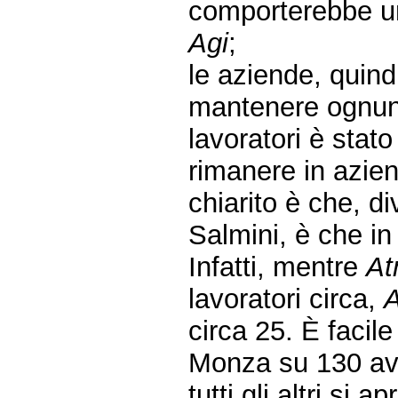
comporterebbe un
Agi
;
le aziende, quin
mantenere ognuna 
lavoratori è stato
rimanere in azie
chiarito è che, d
Salmini, è che in
Infatti, mentre
A
lavoratori circa,
A
circa 25. È facile
Monza su 130 avr
tutti gli altri si 