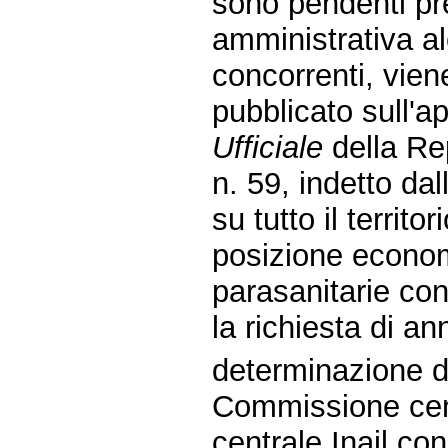
sono pendenti pre
amministrativa alc
concorrenti, vien
pubblicato sull'a
Ufficiale
della Rep
n. 59, indetto dal
su tutto il territ
posizione economi
parasanitarie con
la richiesta di a
determinazione d
Commissione cent
centrale Inail con