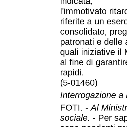
indicata;
l'immotivato rita
riferite a un eser
consolidato, preg
patronati e delle 
quali iniziative i
al fine di garanti
rapidi.
(5-01460)
Interrogazione a r
FOTI. -
Al Minist
sociale.
- Per sa