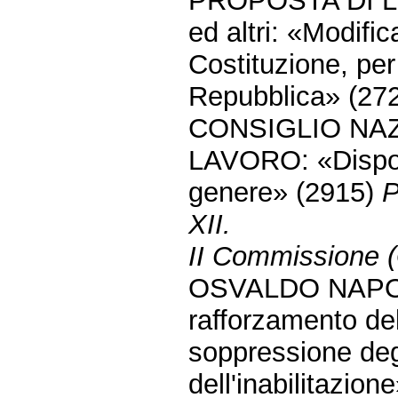
PROPOSTA DI 
ed altri: «Modific
Costituzione, per 
Repubblica» (272
CONSIGLIO NA
LAVORO: «Disposiz
genere» (2915)
P
XII.
II Commissione (G
OSVALDO NAPOLI e
rafforzamento de
soppressione degli
dell'inabilitazio