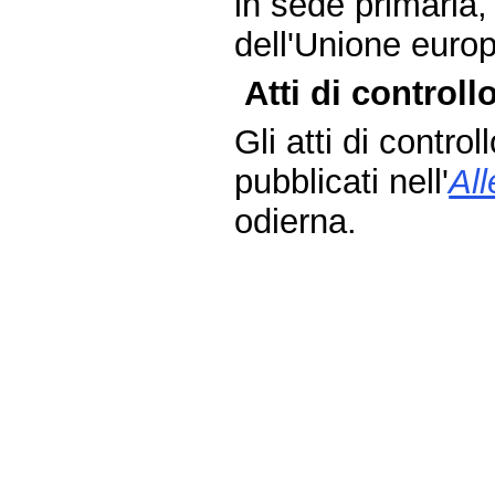
in sede primaria
dell'Unione europ
Atti di controllo
Gli atti di contro
pubblicati nell'
Al
odierna.
Fine
Vai
al
contenuto
menu
di
navigazione
principale