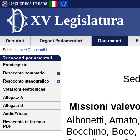
Repubblica Italiana
XV Legislatura
Menu
Vai
Menu
Vai
Deputati
Organi Parlamentari
Documenti
Eu
al
al
di
di
Vai
Menu
menu
Sei in:
Home
\
Resoconti
\
ausilio
navigazione
al
di
di
Resoconti parlamentari
alla
principale
contenuto
navigazione
sezione
Frontespizio
navigazione
principale
Resoconto sommario
Sed
Resoconto stenografico
Votazioni elettroniche
Allegato A
Missioni valevo
Allegato B
Audio/Video
Albonetti, Amato,
Resoconto in formato
PDF
Bocchino, Boco, 