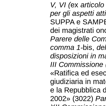
V, VI (
ex
articol
per gli aspetti att
SUPPA e SAMPERI:
dei magistrati on
Parere delle Comm
comma 1-
bis,
de
disposizioni in m
III Commissione (
«Ratifica ed esec
giudiziaria in mat
e la Repubblica d
2002» (3022)
Par