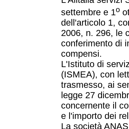
o
settembre e 1
ot
dell'articolo 1, 
2006, n. 296, le 
conferimento di in
compensi.
L'Istituto di serv
(ISMEA), con let
trasmesso, ai sen
legge 27 dicembr
concernente il co
e l'importo dei re
La società ANAS S