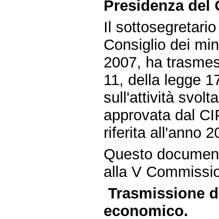
Presidenza del C
Il sottosegretari
Consiglio dei mini
2007, ha trasmess
11, della legge 1
sull'attività svol
approvata dal CI
riferita all'anno
Questo document
alla V Commissio
Trasmissione da
economico.