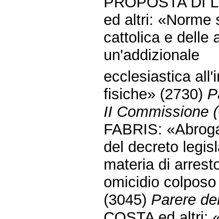
PROPOSTA DI 
ed altri: «Norme 
cattolica e delle 
un'addizionale
ecclesiastica all
fisiche» (2730)
P
II Commissione (G
FABRIS: «Abrogaz
del decreto legisl
materia di arresto
omicidio colposo 
(3045)
Parere de
COSTA ed altri: «