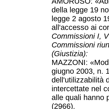
AMORUSO: «Abrog
della legge 19 n
legge 2 agosto 19
all'accesso ai co
Commissioni I, V
Commissioni riunit
(Giustizia):
MAZZONI: «Modifi
giugno 2003, n. 1
dell'utilizzabilit
intercettate nel c
alle quali hanno
(2966).