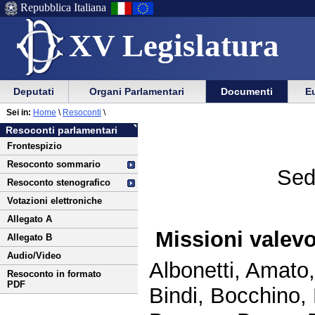
Repubblica Italiana
XV Legislatura
Menu
Vai
Menu
Vai
Deputati
Organi Parlamentari
Documenti
Eu
al
al
di
di
Vai
Menu
menu
Sei in:
Home
\
Resoconti
\
ausilio
navigazione
al
di
di
Resoconti parlamentari
alla
principale
contenuto
navigazione
sezione
Frontespizio
navigazione
principale
Resoconto sommario
Sed
Resoconto stenografico
Votazioni elettroniche
Allegato A
Missioni valevo
Allegato B
Audio/Video
Albonetti, Amato,
Resoconto in formato
PDF
Bindi, Bocchino, 