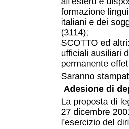
all'estero e dispo
formazione linguis
italiani e dei sogg
(3114);
SCOTTO ed altri:
ufficiali ausiliar
permanente effet
Saranno stampate 
Adesione di dep
La proposta di l
27 dicembre 2001
l'esercizio del diri