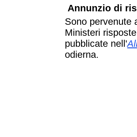
Annunzio di ris
Sono pervenute a
Ministeri risposte
pubblicate nell'
Al
odierna.
Fine
Vai
al
contenuto
menu
di
navigazione
principale