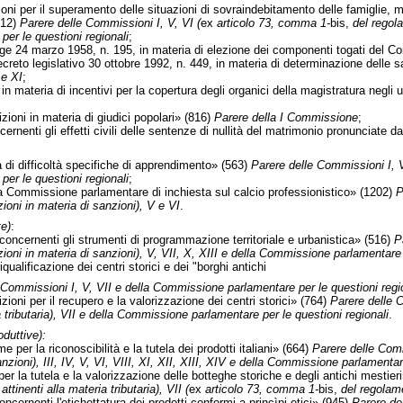
ni per il superamento delle situazioni di sovraindebitamento delle famiglie, me
412)
Parere delle Commissioni I, V, VI (
ex
articolo 73, comma 1-
bis,
del regola
er le questioni regionali
;
e 24 marzo 1958, n. 195, in materia di elezione dei componenti togati del Con
to legislativo 30 ottobre 1992, n. 449, in materia di determinazione delle sanz
 e XI
;
eria di incentivi per la copertura degli organici della magistratura negli uffi
ni in materia di giudici popolari» (816)
Parere della I Commissione
;
nenti gli effetti civili delle sentenze di nullità del matrimonio pronunciate dai
di difficoltà specifiche di apprendimento» (563)
Parere delle Commissioni I, V,
er le questioni regionali
;
a Commissione parlamentare di inchiesta sul calcio professionistico» (1202)
P
ioni in materia di sanzioni), V e VI
.
e)
:
ncernenti gli strumenti di programmazione territoriale e urbanistica» (516)
P
ioni in materia di sanzioni), V, VII, X, XIII e della Commissione parlamentare 
qualificazione dei centri storici e dei "borghi antichi
 Commissioni I, V, VII e della Commissione parlamentare per le questioni regi
ioni per il recupero e la valorizzazione dei centri storici» (764)
Parere delle C
ia tributaria), VII e della Commissione parlamentare per le questioni regionali
.
duttive):
r la riconoscibilità e la tutela dei prodotti italiani» (664)
Parere delle Commi
nzioni), III, IV, V, VI, VIII, XI, XII, XIII, XIV e della Commissione parlamentar
la tutela e la valorizzazione delle botteghe storiche e degli antichi mestier
ttinenti alla materia tributaria), VII (
ex
articolo 73, comma 1-
bis,
del regolam
ernenti l'etichettatura dei prodotti conformi a princìpi etici» (945)
Parere del