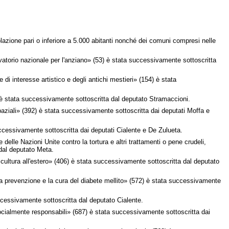
azione pari o inferiore a 5.000 abitanti nonché dei comuni compresi nelle
vatorio nazionale per l'anziano» (53) è stata successivamente sottoscritta
i interesse artistico e degli antichi mestieri» (154) è stata
) è stata successivamente sottoscritta dal deputato Stramaccioni.
paziali» (392) è stata successivamente sottoscritta dai deputati Moffa e
uccessivamente sottoscritta dai deputati Cialente e De Zulueta.
lle Nazioni Unite contro la tortura e altri trattamenti o pene crudeli,
dal deputato Meta.
i cultura all'estero» (406) è stata successivamente sottoscritta dal deputato
a prevenzione e la cura del diabete mellito» (572) è stata successivamente
ccessivamente sottoscritta dal deputato Cialente.
socialmente responsabili» (687) è stata successivamente sottoscritta dai