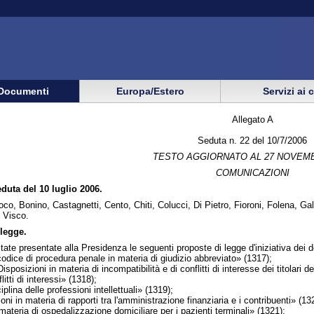
Documenti
Europa/Estero
Servizi ai 
Allegato A
Seduta n. 22 del 10/7/2006
TESTO AGGIORNATO AL 27 NOVEMB
COMUNICAZIONI
eduta del 10 luglio 2006.
oco, Bonino, Castagnetti, Cento, Chiti, Colucci, Di Pietro, Fioroni, Folena, Ga
 Visco.
legge.
tate presentate alla Presidenza le seguenti proposte di legge d'iniziativa dei d
ice di procedura penale in materia di giudizio abbreviato» (1317);
sizioni in materia di incompatibilità e di conflitti di interesse dei titolari de
itti di interessi» (1318);
lina delle professioni intellettuali» (1319);
in materia di rapporti tra l'amministrazione finanziaria e i contribuenti» (13
ateria di ospedalizzazione domiciliare per i pazienti terminali» (1321);