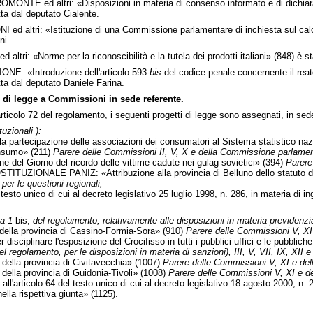
MONTE ed altri: «Disposizioni in materia di consenso informato e di dichiarazi
a dal deputato Cialente.
 ed altri: «Istituzione di una Commissione parlamentare di inchiesta sul calc
ni.
d altri: «Norme per la riconoscibilità e la tutela dei prodotti italiani» (848) 
ONE: «Introduzione dell'articolo 593-
bis
del codice penale concernente il reato 
ta dal deputato Daniele Farina.
 di legge a Commissioni in sede referente.
ticolo 72 del regolamento, i seguenti progetti di legge sono assegnati, in sed
uzionali ):
a partecipazione delle associazioni dei consumatori al Sistema statistico nazio
consumo» (211)
Parere delle Commissioni II, V, X e della Commissione parlamenta
ne del Giorno del ricordo delle vittime cadute nei gulag sovietici» (394)
Parere
ZIONALE PANIZ: «Attribuzione alla provincia di Belluno dello statuto di
r le questioni regionali;
o unico di cui al decreto legislativo 25 luglio 1998, n. 286, in materia di ingre
a 1-
bis,
del regolamento, relativamente alle disposizioni in materia previdenzi
ella provincia di Cassino-Formia-Sora» (910)
Parere delle Commissioni V, XI 
isciplinare l'esposizione del Crocifisso in tutti i pubblici uffici e le pubbli
el regolamento, per le disposizioni in materia di sanzioni), III, V, VII, IX, XII
ella provincia di Civitavecchia» (1007)
Parere delle Commissioni V, XI e del
ella provincia di Guidonia-Tivoli» (1008)
Parere delle Commissioni V, XI e de
'articolo 64 del testo unico di cui al decreto legislativo 18 agosto 2000, n. 2
ella rispettiva giunta» (1125).