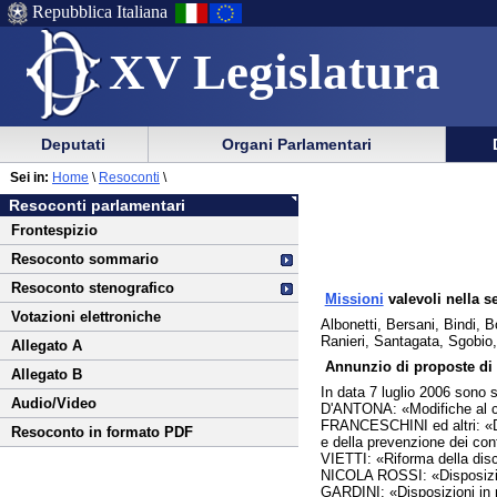
Repubblica Italiana
XV Legislatura
Menu
Vai
Menu
Vai
Deputati
Organi Parlamentari
al
al
di
di
Vai
Menu
menu
Sei in:
Home
\
Resoconti
\
ausilio
navigazione
al
di
di
Resoconti parlamentari
alla
principale
contenuto
navigazione
sezione
Frontespizio
navigazione
principale
Resoconto sommario
Resoconto stenografico
Missioni
valevoli nella s
Votazioni elettroniche
Albonetti, Bersani, Bindi, B
Ranieri, Santagata, Sgobio,
Allegato A
Annunzio di proposte di 
Allegato B
In data 7 luglio 2006 sono s
Audio/Video
D'ANTONA: «Modifiche al cod
FRANCESCHINI ed altri: «Dispo
Resoconto in formato PDF
e della prevenzione dei confl
VIETTI: «Riforma della discip
NICOLA ROSSI: «Disposizioni 
GARDINI: «Disposizioni in m