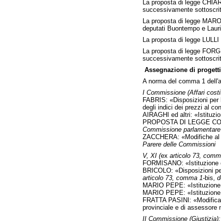
La proposta di legge CHIARO
successivamente sottoscritt
La proposta di legge MARONI
deputati Buontempo e Lauri
La proposta di legge LULLI e
La proposta di legge FORGI
successivamente sottoscrit
Assegnazione di progetti
A norma del comma 1 dell'ar
I Commissione (Affari costit
FABRIS: «Disposizioni per l
degli indici dei prezzi al 
AIRAGHI ed altri: «Istituzio
PROPOSTA DI LEGGE COSTITU
Commissione parlamentare pe
ZACCHERA: «Modifiche al test
Parere delle Commissioni
V, XI (
ex
articolo 73, comm
FORMISANO: «Istituzione d
BRICOLO: «Disposizioni per d
articolo 73, comma 1-
bis,
d
MARIO PEPE: «Istituzione d
MARIO PEPE: «Istituzione d
FRATTA PASINI: «Modifica all
provinciale e di assessore n
II Commissione (Giustizia):