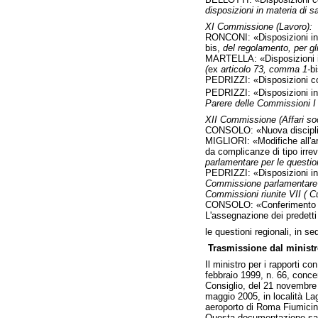
disposizioni in materia di s
XI Commissione (Lavoro):
RONCONI: «Disposizioni in m
bis,
del regolamento, per gli 
MARTELLA: «Disposizioni in 
(
ex
articolo 73, comma 1-
b
PEDRIZZI: «Disposizioni con
PEDRIZZI: «Disposizioni in m
Parere delle Commissioni I
XII Commissione (Affari soc
CONSOLO: «Nuova disciplina
MIGLIORI: «Modifiche all'art
da complicanze di tipo irre
parlamentare per le question
PEDRIZZI: «Disposizioni in 
Commissione parlamentare p
Commissioni riunite VII ( Cul
CONSOLO: «Conferimento di 
L'assegnazione dei predetti
le questioni regionali, in 
Trasmissione dal ministro
Il ministro per i rapporti co
febbraio 1999, n. 66, concer
Consiglio, del 21 novembre 19
maggio 2005, in località Lag
aeroporto di Roma Fiumicino
Questa documentazione sar