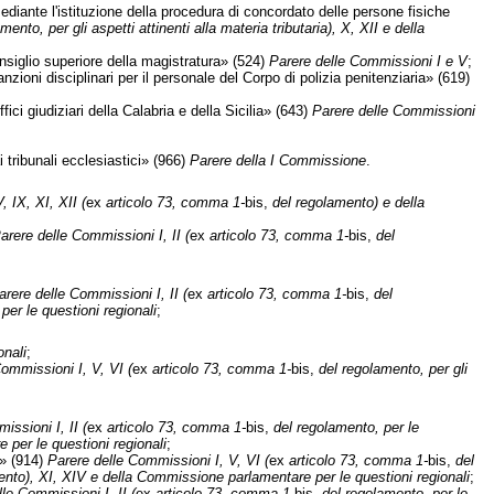
diante l'istituzione della procedura di concordato delle persone fisiche
mento, per gli aspetti attinenti alla materia tributaria), X, XII e della
siglio superiore della magistratura» (524)
Parere delle Commissioni I e V
;
ioni disciplinari per il personale del Corpo di polizia penitenziaria» (619)
ci giudiziari della Calabria e della Sicilia» (643)
Parere delle Commissioni
 tribunali ecclesiastici» (966)
Parere della I Commissione
.
 IX, XI, XII (
ex
articolo 73, comma 1-
bis,
del regolamento) e della
arere delle Commissioni I, II (
ex
articolo 73, comma 1-
bis,
del
arere delle Commissioni I, II (
ex
articolo 73, comma 1-
bis,
del
per le questioni regionali
;
onali
;
ommissioni I, V, VI (
ex
articolo 73, comma 1-
bis,
del regolamento, per gli
ssioni I, II (
ex
articolo 73, comma 1-
bis,
del regolamento, per le
e per le questioni regionali
;
i» (914)
Parere delle Commissioni I, V, VI (
ex
articolo 73, comma 1-
bis,
del
ento), XI, XIV e della Commissione parlamentare per le questioni regionali
;
le Commissioni I, II (
ex
articolo 73, comma 1-
bis,
del regolamento, per le