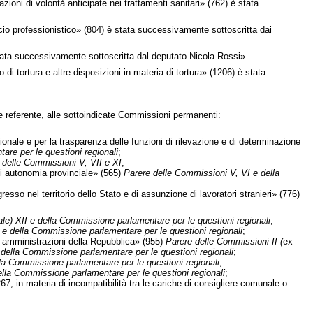
oni di volontà anticipate nei trattamenti sanitari» (762) è stata
io professionistico» (804) è stata successivamente sottoscritta dai
è stata successivamente sottoscritta dal deputato Nicola Rossi».
di tortura e altre disposizioni in materia di tortura» (1206) è stata
e referente, alle sottoindicate Commissioni permanenti:
nale e per la trasparenza delle funzioni di rilevazione e di determinazione
re per le questioni regionali
;
 delle Commissioni V, VII e XI
;
 autonomia provinciale» (565)
Parere delle Commissioni V, VI e della
sso nel territorio dello Stato e di assunzione di lavoratori stranieri» (776)
ale) XII e della Commissione parlamentare per le questioni regionali
;
e della Commissione parlamentare per le questioni regionali
;
che amministrazioni della Repubblica» (955)
Parere delle Commissioni II (
ex
 e della Commissione parlamentare per le questioni regionali
;
la Commissione parlamentare per le questioni regionali
;
lla Commissione parlamentare per le questioni regionali
;
67, in materia di incompatibilità tra le cariche di consigliere comunale o