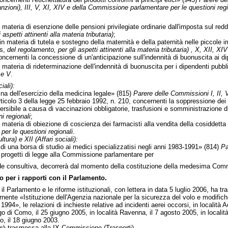
anzioni), III, V, XI, XIV e della Commissione parlamentare per le questioni regi
ateria di esenzione delle pensioni privilegiate ordinarie dall'imposta sul red
aspetti attinenti alla materia tributaria)
;
materia di tutela e sostegno della maternità e della paternità nelle piccole i
is,
del regolamento, per gli aspetti attinenti alla materia tributaria) , X, XII, 
cernenti la concessione di un'anticipazione sull'indennità di buonuscita ai di
ateria di rideterminazione dell'indennità di buonuscita per i dipendenti pubblici
 e V
.
iali):
 dell'esercizio della medicina legale» (815)
Parere delle Commissioni I, II, 
icolo 3 della legge 25 febbraio 1992, n. 210, concernenti la soppressione dei t
versibile a causa di vaccinazioni obbligatorie, trasfusioni e somministrazione 
i regionali
;
materia di obiezione di coscienza dei farmacisti alla vendita della cosiddetta 
er le questioni regionali
.
tura) e XII (Affari sociali):
una borsa di studio ai medici specializzatisi negli anni 1983-1991» (814)
Pa
 progetti di legge alla Commissione parlamentare per
sede consultiva, decorrerà dal momento della costituzione della medesima Com
 per i rapporti con il Parlamento.
n il Parlamento e le riforme istituzionali, con lettera in data 5 luglio 2006, ha 
nente «Istituzione dell'Agenzia nazionale per la sicurezza del volo e modifiche
94», le relazioni di inchieste relative ad incidenti aerei occorsi, in località Aer
o di Como, il 25 giugno 2005, in località Ravenna, il 7 agosto 2005, in località
, il 18 giugno 2003.
à trasmessa alla IX Commissione (Trasporti).