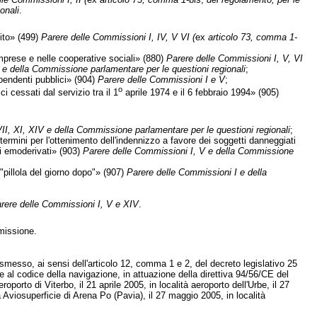
onali
.
dito» (499)
Parere delle Commissioni I, IV, V VI (
ex
articolo 73, comma 1-
mprese e nelle cooperative sociali» (880)
Parere delle Commissioni I, V, VI
XIV e della Commissione parlamentare per le questioni regionali
;
pendenti pubblici» (904)
Parere delle Commissioni I e V
;
o
 cessati dal servizio tra il 1
aprile 1974 e il 6 febbraio 1994» (905)
VII, XI, XIV e della Commissione parlamentare per le questioni regionali
;
ermini per l'ottenimento dell'indennizzo a favore dei soggetti danneggiati
di emoderivati» (903)
Parere delle Commissioni I, V e della Commissione
"pillola del giorno dopo"» (907)
Parere delle Commissioni I e della
rere delle Commissioni I, V e XIV
.
missione.
trasmesso, ai sensi dell'articolo 12, comma 1 e 2, del decreto legislativo 25
 al codice della navigazione, in attuazione della direttiva 94/56/CE del
oporto di Viterbo, il 21 aprile 2005, in località aeroporto dell'Urbe, il 27
 Aviosuperficie di Arena Po (Pavia), il 27 maggio 2005, in località