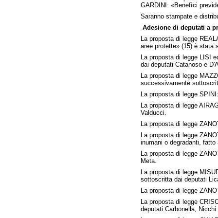
GARDINI: «Benefìci previden
Saranno stampate e distribu
Adesione di deputati a p
La proposta di legge REALAC
aree protette» (15) è stata
La proposta di legge LISI e
dai deputati Catanoso e D'A
La proposta di legge MAZZOCC
successivamente sottoscritt
La proposta di legge SPINI:
La proposta di legge AIRAGH
Valducci.
La proposta di legge ZANOTT
La proposta di legge ZANOTTI
inumani o degradanti, fatto
La proposta di legge ZANOTTI
Meta.
La proposta di legge MISUR
sottoscritta dai deputati L
La proposta di legge ZANOTT
La proposta di legge CRISCI
deputati Carbonella, Nicchi 