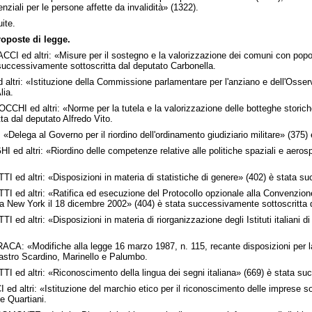
ziali per le persone affette da invalidità» (1322).
ite.
roposte di legge.
CI ed altri: «Misure per il sostegno e la valorizzazione dei comuni con popol
 successivamente sottoscritta dal deputato Carbonella.
d altri: «Istituzione della Commissione parlamentare per l'anziano e dell'Osser
lia.
HI ed altri: «Norme per la tutela e la valorizzazione delle botteghe storiche d
a dal deputato Alfredo Vito.
 «Delega al Governo per il riordino dell'ordinamento giudiziario militare» (375
I ed altri: «Riordino delle competenze relative alle politiche spaziali e aeros
I ed altri: «Disposizioni in materia di statistiche di genere» (402) è stata s
 ed altri: «Ratifica ed esecuzione del Protocollo opzionale alla Convenzione de
 a New York il 18 dicembre 2002» (404) è stata successivamente sottoscritta 
 ed altri: «Disposizioni in materia di riorganizzazione degli Istituti italiani d
ACA: «Modifiche alla legge 16 marzo 1987, n. 115, recante disposizioni per l
icastro Scardino, Marinello e Palumbo.
I ed altri: «Riconoscimento della lingua dei segni italiana» (669) è stata su
 ed altri: «Istituzione del marchio etico per il riconoscimento delle imprese 
e Quartiani.