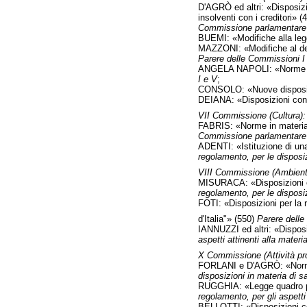
D'AGRÒ ed altri: «Disposizio
insolventi con i creditori» (
Commissione parlamentare p
BUEMI: «Modifiche alla legg
MAZZONI: «Modifiche al decre
Parere delle Commissioni I
ANGELA NAPOLI: «Norme in mat
I e V
;
CONSOLO: «Nuove disposizio
DEIANA: «Disposizioni concer
VII Commissione (Cultura):
FABRIS: «Norme in materia 
Commissione parlamentare p
ADENTI: «Istituzione di un
regolamento, per le disposiz
VIII Commissione (Ambient
MISURACA: «Disposizioni co
regolamento, per le disposiz
FOTI: «Disposizioni per la ri
d'Italia"» (550)
Parere delle
IANNUZZI ed altri: «Disposiz
aspetti attinenti alla mater
X Commissione (Attività pro
FORLANI e D'AGRÒ: «Norme pe
disposizioni in materia di sa
RUGGHIA: «Legge quadro per 
regolamento, per gli aspetti a
BELLOTTI: «Disposizioni conc