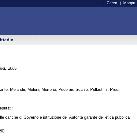
Cerca
Mappa
cittadini
RE 2006
lante, Melandri, Meloni, Morrone, Pecoraro Scanio, Pollastrini, Prodi,
eputati:
lle cariche di Governo e istituzione dell'Autorità garante dell'etica pubblica
20);