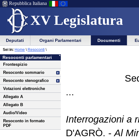
Repubblica Italiana
XV Legislatura
Menu
Vai
Menu
Vai
Deputati
Organi Parlamentari
Documenti
Eu
al
al
di
di
Vai
Menu
menu
Sei in:
Home
\
Resoconti
\
ausilio
navigazione
al
di
di
Resoconti parlamentari
alla
principale
contenuto
navigazione
sezione
Frontespizio
navigazione
principale
Resoconto sommario
Sed
Resoconto stenografico
Votazioni elettroniche
...
Allegato A
Allegato B
Audio/Video
Interrogazioni a r
Resoconto in formato
PDF
D'AGRÒ. -
Al Min