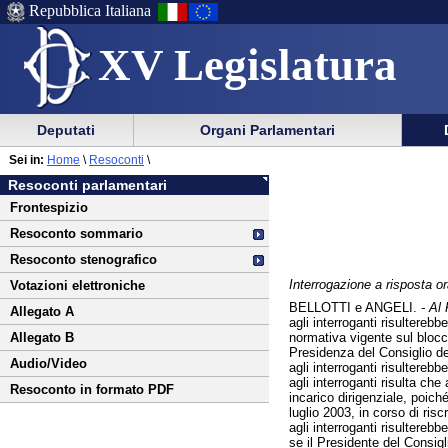
Repubblica Italiana
XV Legislatura
Menu
Vai
Menu
Vai
Deputati
Organi Parlamentari
al
al
di
di
Vai
Menu
menu
Sei in:
Home
\
Resoconti
\
ausilio
navigazione
al
di
di
Resoconti parlamentari
alla
principale
contenuto
navigazione
sezione
Frontespizio
navigazione
principale
Resoconto sommario
Resoconto stenografico
Interrogazione a risposta or
Votazioni elettroniche
BELLOTTI e ANGELI.
- Al 
Allegato A
agli interroganti risultereb
normativa vigente sul bloc
Allegato B
Presidenza del Consiglio dei
Audio/Video
agli interroganti risulterebb
agli interroganti risulta che
Resoconto in formato PDF
incarico dirigenziale, poich
luglio 2003, in corso di ris
agli interroganti risulterebb
se il Presidente del Consig