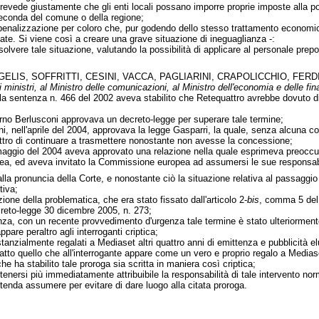
revede giustamente che gli enti locali possano imporre proprie imposte alla po
seconda del comune o della regione;
nalizzazione per coloro che, pur godendo dello stesso trattamento economico 
te. Si viene così a creare una grave situazione di ineguaglianza -:
olvere tale situazione, valutando la possibilità di applicare al personale prepost
GELIS, SOFFRITTI, CESINI, VACCA, PAGLIARINI, CRAPOLICCHIO, FE
 ministri, al Ministro delle comunicazioni, al Ministro dell'economia e delle fin
 la sentenza n. 466 del 2002 aveva stabilito che Retequattro avrebbe dovuto dis
rno Berlusconi approvava un decreto-legge per superare tale termine;
i, nell'aprile del 2004, approvava la legge Gasparri, la quale, senza alcuna c
tro di continuare a trasmettere nonostante non avesse la concessione;
aggio del 2004 aveva approvato una relazione nella quale esprimeva preoccupaz
opea, ed aveva invitato la Commissione europea ad assumersi le sue responsabi
lla pronuncia della Corte, e nonostante ciò la situazione relativa al passaggio
tiva;
zione della problematica, che era stato fissato dall'articolo 2-
bis
, comma 5 del 
ecreto-legge 30 dicembre 2005, n. 273;
za, con un recente provvedimento d'urgenza tale termine è stato ulteriormente
pare peraltro agli interroganti criptica;
anzialmente regalati a Mediaset altri quattro anni di emittenza e pubblicità e
fatto quello che all'interrogante appare come un vero e proprio regalo a Medias
e ha stabilito tale proroga sia scritta in maniera così criptica;
itenersi più immediatamente attribuibile la responsabilità di tale intervento nor
intenda assumere per evitare di dare luogo alla citata proroga.