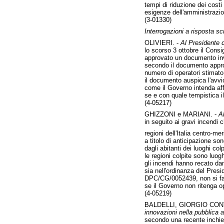
tempi di riduzione dei cost
esigenze dell'amministrazion
(3-01330)
Interrogazioni a risposta scr
OLIVIERI. -
Al Presidente de
lo scorso 3 ottobre il Consi
approvato un documento inviat
secondo il documento approv
numero di operatori stimato
il documento auspica l'avvio
come il Governo intenda aff
se e con quale tempistica i
(4-05217)
GHIZZONI e MARIANI. -
Al
in seguito ai gravi incendi 
regioni dell'Italia centro-
a titolo di anticipazione so
dagli abitanti dei luoghi colp
le regioni colpite sono luogh
gli incendi hanno recato dan
sia nell'ordinanza del Presi
DPC/CG/0052439, non si fa ne
se il Governo non ritenga opp
(4-05219)
BALDELLI, GIORGIO CON
innovazioni nella pubblica 
secondo una recente inchie