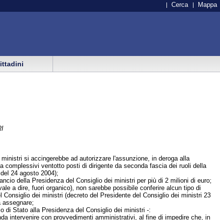
Cerca
Mappa
cittadini
I
i ministri si accingerebbe ad autorizzare l'assunzione, in deroga alla
, a complessivi ventotto posti di dirigente da seconda fascia dei ruoli della
 del 24 agosto 2004);
lancio della Presidenza del Consiglio dei ministri per più di 2 milioni di euro;
vale a dire, fuori organico), non sarebbe possibile conferire alcun tipo di
l Consiglio dei ministri (decreto del Presidente del Consiglio dei ministri 23
da assegnare;
io di Stato alla Presidenza del Consiglio dei ministri -:
a intervenire con provvedimenti amministrativi, al fine di impedire che, in