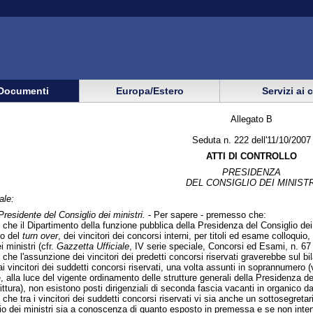
Documenti
Europa/Estero
Servizi ai 
Allegato B
Seduta n. 222 dell'11/10/2007
ATTI DI CONTROLLO
PRESIDENZA
DEL CONSIGLIO DEI MINISTR
ale:
Presidente del Consiglio dei ministri.
- Per sapere - premesso che:
be che il Dipartimento della funzione pubblica della Presidenza del Consiglio de
co del
turn over
, dei vincitori dei concorsi interni, per titoli ed esame colloquio
 ministri (cfr.
Gazzetta Ufficiale
, IV serie speciale, Concorsi ed Esami, n. 67
e che l'assunzione dei vincitori dei predetti concorsi riservati graverebbe sul bi
 ai vincitori dei suddetti concorsi riservati, una volta assunti in soprannumero (
é, alla luce del vigente ordinamento delle strutture generali della Presidenza de
crittura), non esistono posti dirigenziali di seconda fascia vacanti in organico 
e che tra i vincitori dei suddetti concorsi riservati vi sia anche un sottosegretar
lio dei ministri sia a conoscenza di quanto esposto in premessa e se non intend