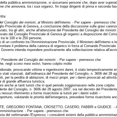
i della pubblica amministrazione, si assumano persone che, dopo aver superato 
e che annovera, tra i suoi organici, fin troppi dirigenti di prima e seconda fas
itta:
l Consiglio dei ministri, al Ministro dell'interno. -
Per sapere - premesso che:
glio Provinciale di Genova, a conclusione della discussione sulle gravi carenze
o, tra gli altri, anche all'attenzione del Presidente del Consiglio dei ministri e
ato dal Consiglio Provinciale di Genova gli organici a disposizione del Coma
 tra le 100 e le 250 persone;
 di un confronto tra l'Amministrazione Provinciale, il Ministero dell'interno e l
rontare il problema della carenza di organico in forza al Comando Provinciale 
l Governo intenda rispondere positivamente alla sollecitazione relativa all'av
 Presidente del Consiglio dei ministri. -
Per sapere - premesso che:
che, negli scorsi mesi estivi, hanno colpito molte
meridionale, provocando vittime e ingentissimi danni, è stato tempestivamente 
no stati stanziati, dall'ordinanza del Presidente del Consiglio, n. 3606 del 28 
iti, per la perdita di abitazioni, di mezzi propri, per i danni provocati ad attivit
i di grande affluenza turistica;
ni anche ai tanti turisti che in quel periodo soggiornavano nelle zone colpite;
dente del Consiglio, n. 3606 del 28 agosto 2007, sia nel decreto del Presidente
ssun riferimento a forme risarcitorie ai turisti per i danni subiti -:
ortuno, valutando le priorità dell'emergenza, prevedere forme risarcitorie anche 
TE, GREGORIO FONTANA, CROSETTO, CASERO, FABBRI e GIUDICE. -
amministrazione. -
Per sapere - premesso che:
sta del settimanale
l'Espresso
, i consulenti esterni della pubblica amministraz