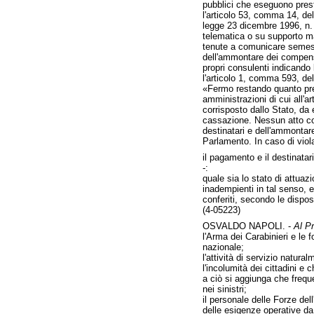
pubblici che eseguono presta
l'articolo 53, comma 14, del
legge 23 dicembre 1996, n. 
telematica o su supporto mag
tenute a comunicare semestra
dell'ammontare dei compensi
propri consulenti indicando 
l'articolo 1, comma 593, dell
«Fermo restando quanto previ
amministrazioni di cui all'a
corrisposto dallo Stato, da 
cassazione. Nessun atto com
destinatari e dell'ammontar
Parlamento. In caso di viol
il pagamento e il destinatar
-:
quale sia lo stato di attuazi
inadempienti in tal senso, e 
conferiti, secondo le disposi
(4-05223)
OSVALDO NAPOLI. -
Al Pr
l'Arma dei Carabinieri e le f
nazionale;
l'attività di servizio natur
l'incolumità dei cittadini e
a ciò si aggiunga che frequen
nei sinistri;
il personale delle Forze del
delle esigenze operative da