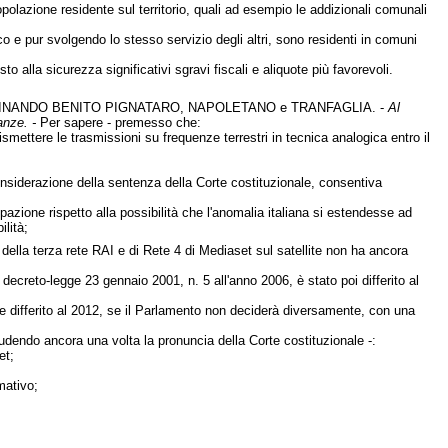
polazione residente sul territorio, quali ad esempio le addizionali comunali
e pur svolgendo lo stesso servizio degli altri, sono residenti in comuni
o alla sicurezza significativi sgravi fiscali e aliquote più favorevoli.
RDINANDO BENITO PIGNATARO, NAPOLETANO e TRANFAGLIA. -
Al
anze. -
Per sapere - premesso che:
mettere le trasmissioni su frequenze terrestri in tecnica analogica entro il
onsiderazione della sentenza della Corte costituzionale, consentiva
ione rispetto alla possibilità che l'anomalia italiana si estendesse ad
lità;
 della terza rete RAI e di Rete 4 di Mediaset sul satellite non ha ancora
decreto-legge 23 gennaio 2001, n. 5 all'anno 2006, è stato poi differito al
 differito al 2012, se il Parlamento non deciderà diversamente, con una
ludendo ancora una volta la pronuncia della Corte costituzionale -:
et;
mativo;