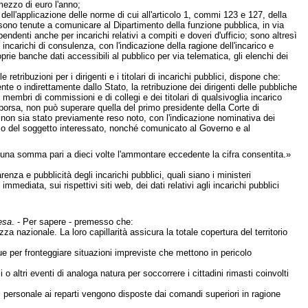
mezzo di euro l'anno;
dell'applicazione delle norme di cui all'articolo 1, commi 123 e 127, della
sono tenute a comunicare al Dipartimento della funzione pubblica, in via
ndenti anche per incarichi relativi a compiti e doveri d'ufficio; sono altresì
incarichi di consulenza, con l'indicazione della ragione dell'incarico e
ie banche dati accessibili al pubblico per via telematica, gli elenchi dei
tribuzioni per i dirigenti e i titolari di incarichi pubblici, dispone che:
e o indirettamente dallo Stato, la retribuzione dei dirigenti delle pubbliche
 membri di commissioni e di collegi e dei titolari di qualsivoglia incarico
 borsa, non può superare quella del primo presidente della Corte di
on sia stato previamente reso noto, con l'indicazione nominativa dei
e o del soggetto interessato, nonché comunicato al Governo e al
di una somma pari a dieci volte l'ammontare eccedente la cifra consentita.»
renza e pubblicità degli incarichi pubblici, quali siano i ministeri
mediata, sui rispettivi siti web, dei dati relativi agli incarichi pubblici
fesa
. - Per sapere - premesso che:
za nazionale. La loro capillarità assicura la totale copertura del territorio
gue per fronteggiare situazioni impreviste che mettono in pericolo
o altri eventi di analoga natura per soccorrere i cittadini rimasti coinvolti
el personale ai reparti vengono disposte dai comandi superiori in ragione