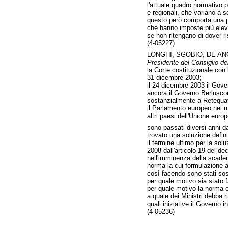
l'attuale quadro normativo p
e regionali, che variano a 
questo però comporta una pe
che hanno imposte più eleva
se non ritengano di dover ris
(4-05227)
LONGHI, SGOBIO, DE AN
Presidente del Consiglio dei
la Corte costituzionale con
31 dicembre 2003;
il 24 dicembre 2003 il Gove
ancora il Governo Berluscon
sostanzialmente a Retequat
il Parlamento europeo nel m
altri paesi dell'Unione eur
sono passati diversi anni da
trovato una soluzione defini
il termine ultimo per la solu
2008 dall'articolo 19 del d
nell'imminenza della scaden
norma la cui formulazione ap
così facendo sono stati sost
per quale motivo sia stato 
per quale motivo la norma ch
a quale dei Ministri debba r
quali iniziative il Governo 
(4-05236)