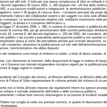
zioni per altri enti. Il tutto per una spesa complessiva di oltre un miliardo e 
 decreto legislativo 30 marzo 2001, n. 165 dispone che: «Al fine della verifica 
662, e successive modificazioni e integrazioni, le amministrazioni pubbliche 
netico, entro il 30 giugno di ciascun anno, i compensi percepiti dai propri dipe
lmente l'elenco dei collaboratori esterni e dei soggetti cui sono stati affidati 
 corrisposti. Le amministrazioni rendono noti, mediante inserimento nelle propr
l'oggetto, la durata e il compenso dell'incarico.»;
a legge 27 dicembre 2006, n. 296, in materia di contenimento e pubblicità delle re
sto al comma 466, per gli amministratori delle società partecipate direttament
rticolo 19, comma 6, del decreto legislativo n. 165 del 2001, dei consulenti, dei
enti pubblici o da società a prevalente partecipazione pubblica non quotate in
portante spesa ai sensi del precedente periodo può ricevere attuazione, se n
e del compenso, attraverso la pubblicazione sul sito web dell'amministrazion
azione, l'amministratore che abbia disposto
io del medesimo sono tenuti al rimborso in solido, a titolo di danno erariale, 
one, con riferimento ai ministeri, delle disposizioni di legge in materia di traspa
se il Governo non intenda intraprendere iniziative urgenti per la pubblicazione im
zioni di legge vigenti in materia.
esidente del Consiglio dei ministri, al Ministro dell'interno, al Ministro della di
orze di Polizia di Stato rappresentano le colonne portanti del sistema di sicurez
almente non si limita all'orario imposto dai regolamenti interni ma spesso prose
 che turbano il normale andamento dell'ordine e della sicurezza pubblica;
temente i militari fuori servizio intervengono in occasione di incidenti stradali 
l'Ordine non sceglie la sede ove prestare servizio, in quanto le destinazioni d
 fronteggiare;