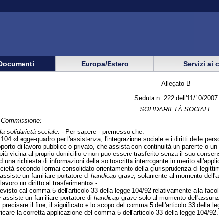
Documenti
Europa/Estero
Servizi ai 
Allegato B
Seduta n. 222 dell'11/10/2007
SOLIDARIETÀ SOCIALE
in Commissione:
la solidarietà sociale.
- Per sapere - premesso che:
 104 «Legge-quadro per l'assistenza, l'integrazione sociale e i diritti delle pe
pporto di lavoro pubblico o privato, che assista con continuità un parente o un a
 più vicina al proprio domicilio e non può essere trasferito senza il suo consen
ad una richiesta di informazioni della sottoscritta interrogante in merito all'ap
cietà secondo l'ormai consolidato orientamento della giurisprudenza di legittimi
 assiste un familiare portatore di
handicap
grave, solamente al momento dell'as
avoro un diritto al trasferimento» -:
visto dal comma 5 dell'articolo 33 della legge 104/92 relativamente alla facolt
e assiste un familiare portatore di
handicap
grave solo al momento dell'assunz
e precisare il fine, il significato e lo scopo del comma 5 dell'articolo 33 della
ficare la corretta applicazione del comma 5 dell'articolo 33 della legge 104/92.