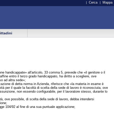
Cerca
Mappa
cittadini
rsone handicappate» all'articolo, 33 comma 5, prevede che «il genitore o il
ffine entro il terzo grado handicappato, ha diritto a scegliere, ove
so ad altra sede»;
plicazione di detta norma in Azienda, riferisce che «la materia in esame è
tà per il quale la facoltà di scelta della sede di lavoro è riconosciuta, ove
sunzione, non essendo configurabile, per il lavoratore stesso, durante lo
à, ove possibile, di scelta della sede di lavoro, debba intendersi
ione;
 legge 104/92 al fine di una sua puntuale applicazione;