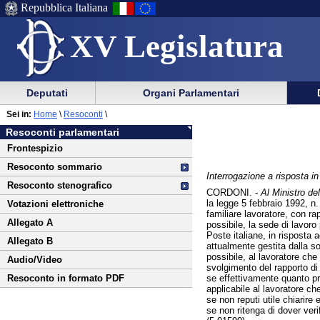
Repubblica Italiana
XV Legislatura
Menu
Vai
Menu
Vai
Deputati
Organi Parlamentari
al
al
di
di
Vai
Menu
menu
Sei in:
Home
\
Resoconti
\
ausilio
navigazione
al
di
di
Resoconti parlamentari
alla
principale
contenuto
navigazione
sezione
Frontespizio
navigazione
principale
Resoconto sommario
Interrogazione a risposta 
Resoconto stenografico
CORDONI. -
Al Ministro del
la legge 5 febbraio 1992, n.
Votazioni elettroniche
familiare lavoratore, con ra
Allegato A
possibile, la sede di lavoro
Poste italiane, in risposta 
Allegato B
attualmente gestita dalla so
possibile, al lavoratore che
Audio/Video
svolgimento del rapporto di l
se effettivamente quanto pre
Resoconto in formato PDF
applicabile al lavoratore ch
se non reputi utile chiarire 
se non ritenga di dover veri