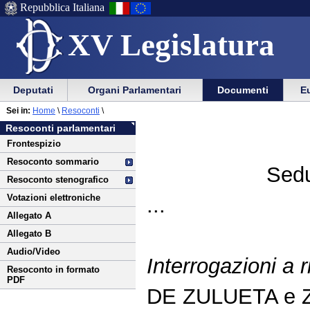
Repubblica Italiana
XV Legislatura
Menu
Vai
Menu
Vai
Deputati
Organi Parlamentari
Documenti
Eu
al
al
di
di
Vai
Menu
menu
Sei in:
Home
\
Resoconti
\
ausilio
navigazione
al
di
di
Resoconti parlamentari
alla
principale
contenuto
navigazione
sezione
Frontespizio
navigazione
principale
Resoconto sommario
Sedu
Resoconto stenografico
Votazioni elettroniche
...
Allegato A
Allegato B
Audio/Video
Interrogazioni a 
Resoconto in formato
PDF
DE ZULUETA e 