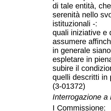
di tale entità, ch
serenità nello sv
istituzionali -:
quali iniziative 
assumere affinché
in generale siano
espletare in piena
subire il condizi
quelli descritti i
(3-01372)
Interrogazione a
I Commissione: