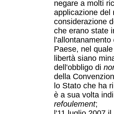
negare a molti ric
applicazione del 
considerazione de
che erano state i
l'allontanamento d
Paese, nel quale 
libertà siano min
dell'obbligo di
no
della Convenzione
lo Stato che ha r
è a sua volta ind
refoulement
;
l'11 luglio 2007 