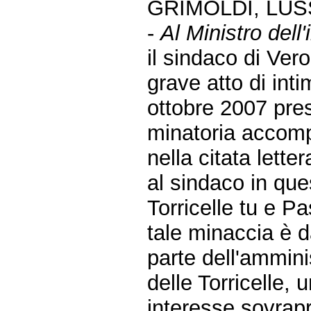
GRIMOLDI, LUS
-
Al Ministro dell'
il sindaco di Vero
grave atto di int
ottobre 2007 pres
minatoria accomp
nella citata lett
al sindaco in ques
Torricelle tu e Pa
tale minaccia è d
parte dell'amminis
delle Torricelle,
interesse sovrapro