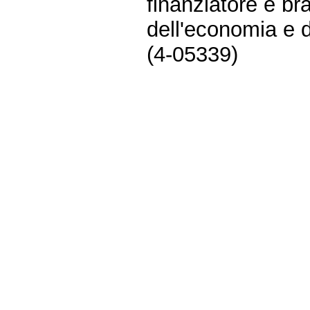
finanziatore e br
dell'economia e d
(4-05339)
Fine
Vai
al
contenuto
menu
di
navigazione
principale