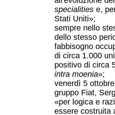
all'evoluzione de
specialities
e, per
Stati Uniti»;
sempre nello ste
dello stesso peri
fabbisogno occupa
di circa 1.000 uni
positivo di circa 
intra moenia
»;
venerdì 5 ottobr
gruppo Fiat, Ser
«per logica e raz
essere costruita