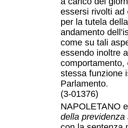
a carico dei gior
essersi rivolti a
per la tutela dell
andamento dell'ist
come su tali aspet
essendo inoltre a
comportamento, ch
stessa funzione is
Parlamento.
(3-01376)
NAPOLETANO e
della previdenza 
con la sentenza n