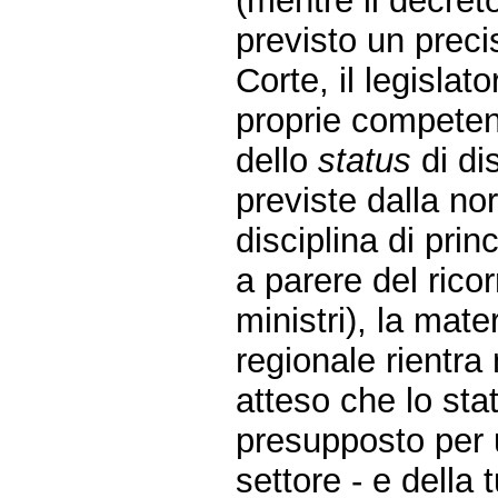
(mentre il decret
previsto un preci
Corte, il legisla
proprie compete
dello
status
di dis
previste dalla n
disciplina di prin
a parere del rico
ministri), la mat
regionale rientra
atteso che lo sta
presupposto per u
settore - e della 