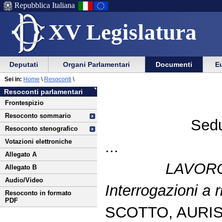
Repubblica Italiana
XV Legislatura
Menu
Vai
Menu
Vai
Deputati
Organi Parlamentari
Documenti
Eu
al
al
di
di
Vai
Menu
menu
Sei in:
Home
\
Resoconti
\
ausilio
navigazione
al
di
di
Resoconti parlamentari
alla
principale
contenuto
navigazione
sezione
Frontespizio
navigazione
principale
Resoconto sommario
Sedu
Resoconto stenografico
Votazioni elettroniche
...
Allegato A
LAVORO
Allegato B
Audio/Video
Interrogazioni a 
Resoconto in formato
PDF
SCOTTO, AURIS