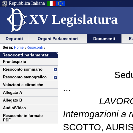
Repubblica Italiana
XV Legislatura
Menu
Vai
Menu
Vai
Deputati
Organi Parlamentari
Documenti
Eu
al
al
di
di
Vai
Menu
menu
Sei in:
Home
\
Resoconti
\
ausilio
navigazione
al
di
di
Resoconti parlamentari
alla
principale
contenuto
navigazione
sezione
Frontespizio
navigazione
principale
Resoconto sommario
Sedu
Resoconto stenografico
Votazioni elettroniche
...
Allegato A
LAVORO
Allegato B
Audio/Video
Interrogazioni a 
Resoconto in formato
PDF
SCOTTO, AURIS