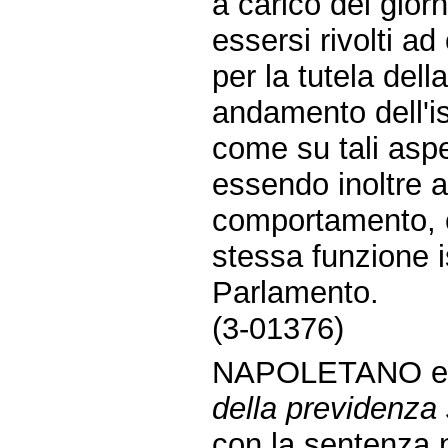
a carico dei gior
essersi rivolti a
per la tutela dell
andamento dell'ist
come su tali aspet
essendo inoltre a
comportamento, ch
stessa funzione is
Parlamento.
(3-01376)
NAPOLETANO e
della previdenza 
con la sentenza n