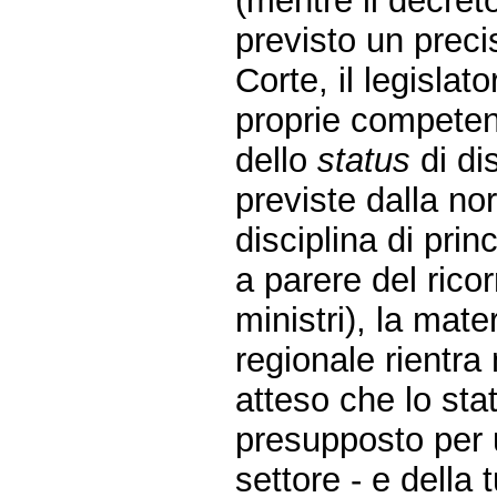
(mentre il decret
previsto un preci
Corte, il legisla
proprie compete
dello
status
di dis
previste dalla n
disciplina di prin
a parere del rico
ministri), la mat
regionale rientra
atteso che lo sta
presupposto per u
settore - e della 