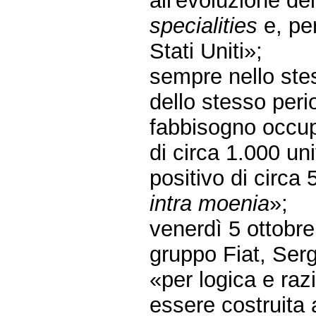
all'evoluzione de
specialities
e, per
Stati Uniti»;
sempre nello ste
dello stesso peri
fabbisogno occupa
di circa 1.000 uni
positivo di circa 
intra moenia
»;
venerdì 5 ottobr
gruppo Fiat, Ser
«per logica e raz
essere costruita