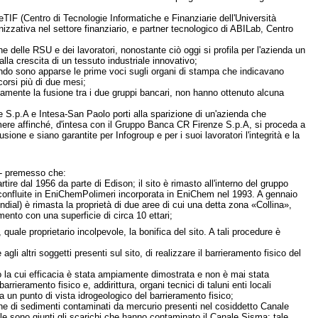
TIF (Centro di Tecnologie Informatiche e Finanziarie dell'Università
izzativa nel settore finanziario, e partner tecnologico di ABILab, Centro
e delle RSU e dei lavoratori, nonostante ciò oggi si profila per l'azienda un
la crescita di un tessuto industriale innovativo;
ndo sono apparse le prime voci sugli organi di stampa che indicavano
corsi più di due mesi;
ivamente la fusione tra i due gruppi bancari, non hanno ottenuto alcuna
e S.p.A e Intesa-San Paolo porti alla sparizione di un'azienda che
umere affinché, d'intesa con il Gruppo Banca CR Firenze S.p.A, si proceda a
one e siano garantite per Infogroup e per i suoi lavoratori l'integrità e la
- premesso che:
ire dal 1956 da parte di Edison; il sito è rimasto all'interno del gruppo
no confluite in EniChemPolimeri incorporata in EniChem nel 1993. A gennaio
ial) è rimasta la proprietà di due aree di cui una detta zona «Collina»,
mento con una superficie di circa 10 ettari;
quale proprietario incolpevole, la bonifica del sito. A tali procedure è
gli altri soggetti presenti sul sito, di realizzare il barrieramento fisico del
to la cui efficacia è stata ampiamente dimostrata e non è mai stata
arrieramento fisico e, addirittura, organi tecnici di taluni enti locali
un punto di vista idrogeologico del barrieramento fisico;
ione di sedimenti contaminati da mercurio presenti nel cosiddetto Canale
e sono giunti gli scarichi che hanno contaminato il Canale Sisma; tale