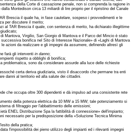
un sentenza della Corte di cassazione penale, non si comprenda la ragione in
lla Montedison circa 13 miliardi di lire proprio per il ripristino del Canale
TAR Brescia il quale ha, in fase cautelare, sospeso i provvedimenti e le
za per discutere il merito;
 al TAR Brescia il quale, con sentenza di merito, ha dichiarato illegittime
giudicato;
di Mantova, Virgilio, San Giorgio di Mantova e il Parco del Mincio è stato
 successiva bonifica nel Sito di Interesse Nazionale» di «Laghi di Mantova
 le azioni da realizzare e gli impegni da assumere, definendo altresì gli
e farà gli interventi
in danno
;
pienti rispetto a obblighi di bonifica;
a problematica, sono da considerare assurde alla luce delle richieste
ressoché certa deriva giudiziaria, visto il disaccordo che permane tra enti
 danni al territorio ed alla salute dei cittadini.
sede che occupa oltre 300 dipendenti e dà impulso ad una consistente rete
n aumento della potenza elettrica da 10 MW a 15 MW; tale potenziamento si
stema di filtraggio per l'abbattimento delle emissioni;
età ENEL Distribuzione Spa la fattibilità di connessione» dell'impianto;
oni necessario per la predisposizione della «Soluzione Tecnica Minima
'esito della pratica;
ta l'impossibilità dei pieno utilizzo degli impianti ed i rilevanti impegni