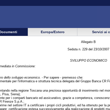
Documenti
Europa/Estero
Servizi ai 
Allegato B
Seduta n. 229 del 23/10/2007
SVILUPPO ECONOMICO
immediata in Commissione:
tro dello sviluppo economico. -
Per sapere - premesso che:
mentale per l'informatica e struttura tecnica delegata del Gruppo Banca CR Fi
ntando nella regione Toscana una preziosa opportunità di inserimento nel mondo 
e, Pisa, Siena);
nte per i comparti bancario ed assicurativo, grazie a competenza, conoscenza e
R Firenze S.p.A.;
rime nel settore IT a certificare i propri cicli produttivi, ed ha ottenuto per l
tware
; certificazione estesa successivamente alla realizzazione di prodotti mu