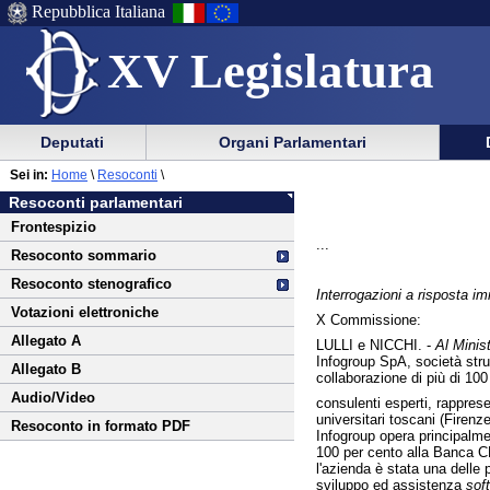
Repubblica Italiana
XV Legislatura
Menu
Vai
Menu
Vai
Deputati
Organi Parlamentari
al
al
di
di
Vai
Menu
menu
Sei in:
Home
\
Resoconti
\
ausilio
navigazione
al
di
di
Resoconti parlamentari
alla
principale
contenuto
navigazione
sezione
Frontespizio
navigazione
principale
...
Resoconto sommario
Resoconto stenografico
Interrogazioni a risposta 
Votazioni elettroniche
X Commissione:
Allegato A
LULLI e NICCHI. -
Al Minis
Infogroup SpA, società stru
Allegato B
collaborazione di più di 100
Audio/Video
consulenti esperti, rapprese
universitari toscani (Firenz
Resoconto in formato PDF
Infogroup opera principalme
100 per cento alla Banca C
l'azienda è stata una delle p
sviluppo ed assistenza
sof