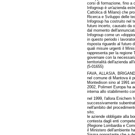
corsi di formazione, fino a
Infogroup è un'azienda estr
Cattolica di Milano) che pro
Ricerca e Sviluppo delle te
Infogroup ha costruito nel t
futuro incerto, causato da 
dal momento dell'annunciat
Infogroup come un «doppione»
in questo periodo i lavorato
risposta riguardo al futuro d
quali misure urgenti il Mini
rappresenta per la regione 
governare con la necessaria 
territorialità dell'azienda al
(5-01655)
FAVA, ALLASIA, BRIGANDÌ
nel comune di Mantova è pres
Montedison sino al 1991 anno
2002, Polimeri Europa ha ac
interna allo stabilimento co
nel 1999, l'allora Enichem h
successivamente subentrat
nell'ambito del procedimento 
sito;
le aziende obbligate alla b
contesta dagli enti competent
(Regione Lombardia e Comune
il Ministero dell'ambiente 
Sisma nonostante che a dett