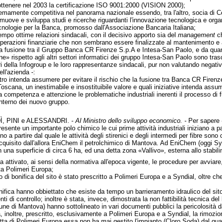
 ottenere nel 2003 la certificazione ISO 9001:2000 (VISION 2000);
emamente competitiva nel panorama nazionale essendo, tra l'altro, socia di Ce
muove e sviluppa studi e ricerche riguardanti l'innovazione tecnologica e organ
cnologie per la Banca, promosso dall'Associazione Bancaria Italiana;
empo ottime relazioni sindacali, con il decisivo apporto sia del
management
ch
operazioni finanziarie che non sembrano essere finalizzate al mantenimento e al
a fusione tra il Gruppo Banca CR Firenze S.p.A e Intesa-San Paolo, e da qua
 rispetto agli altri settori informatici dei gruppo Intesa-San Paolo sono tras
ri della Infogroup e le loro rappresentanze sindacali, pur non valutando negat
ell'azienda -:
stro intenda assumere per evitare il rischio che la fusione tra Banca CR Firenz
Toscana, un inestimabile e insostituibile valore e quali iniziative intenda ass
competenza e attenzione le problematiche industriali inerenti il processo di fusi
l'interno dei nuovo gruppo.
, PINI e ALESSANDRI. -
Al Ministro dello sviluppo economico. -
Per sapere 
ente un importante polo chimico le cui prime attività industriali iniziano a part
 a partire dal quale le attività degli stirenici e degli intermedi per fibre so
quisito dall'allora EniChem il petrolchimico di Mantova. Ad EniChem (oggi Synd
n una superficie di circa 6 ha, ed una detta zona «Vallivo», esterna allo stabili
a attivato, ai sensi della normativa all'epoca vigente, le procedure per avviare, 
a Polimeri Europa;
di bonifica del sito è stato prescritto a Polimeri Europa e a Syndial, oltre che a
onifica hanno obbiettato che esiste da tempo un barrieramento idraulico del si
i di controllo; inoltre è stata, invece, dimostrata la non fattibilità tecnica del b
 di Mantova) hanno sottolineato in vari documenti pubblici la pericolosità da 
ha, inoltre, prescritto, esclusivamente a Polimeri Europa e a Syndial, la rimoz
a di Polimeri Europa essa non ha mai gestito l'impianto (Cloro Soda) dal qual