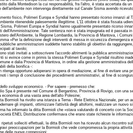
tito dalla Montedison la cui responsabilità, fra l'altro, è stata accertata da 
ro dell'ambiente non intervenga direttamente sul Canale Sisma avendo ricevuto da
ramento fisico, Polimeri Europa e Syndial hanno presentato ricorso innanzi al 
'ambiente ritenendole palesemente illegittime. L'11 ottobre è stata fissata udien
e Sisma, Polimeri Europa e Syndial hanno ugualmente presentato ricorso innanzi
nti dell'Amministrazione. Tale sentenza non è stata impugnata ed è passata in 
nistero dell'Ambiente, la Regione Lombardia, la Provincia di Mantova, i Comuni 
amma «Per la definizione degli interventi di messa in sicurezza d'emergenza e
ubbliche amministrazioni suddette hanno stabilito gli obiettivi da raggiungere,
cipati al tavolo;
no stati invitati a sottoscrivere l'accordo altrimenti la pubblica amministrazion
ti si evince come in primis la stessa Polimeri Europa e Synidal risultino inadem
mune e dalia Provincia di Mantova, in ordine alla gestione amministrativa dell
ili della bonifica -:
on ritenga opportuno adoperarsi in opera di mediazione, al fine di evitare una p
ti i tempi di conclusione dei procedimenti amministrativi, al fine di scongiurare
 dello sviluppo economico. -
Per sapere - premesso che:
iglio Spa è presente nel Comune di Bergantino, Provincia di Rovigo, con una 
la economia di una vasta area dell'alto Polesine;
tta Bormioli ha rivolto una istanza a Terna - Rete Elettrica Nazionale, per u
nare gli impianti, ottimizzare l'attività degli altoforni, realizzare un nuovo si
a ha informato la ditta Bormioli che «stava valutando di concerto con la Soci
Società ENEL Distribuzione confermava che erano state richieste le informazi
ipetuti solleciti effettuali, la ditta Bormioli non ha ricevuto alcun riscontro sull
i gravi preoccupazioni per la Bormioli che vede compromessa la propria attività da
one delle nuove connessioni;