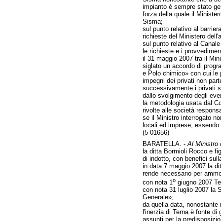
impianto è sempre stato ges
forza della quale il Ministe
Sisma;
sul punto relativo al barrie
richieste del Ministero dell
sul punto relativo al Canal
le richieste e i provvedime
il 31 maggio 2007 tra il Mi
siglato un accordo di progr
e Polo chimico» con cui le p
impegni dei privati non parte
successivamente i privati so
dallo svolgimento degli even
la metodologia usata dal Co
rivolte alle società responsab
se il Ministro interrogato n
locali ed imprese, essendo no
(5-01656)
BARATELLA. -
Al Ministro
la ditta Bormioli Rocco e f
di indotto, con benefici sul
in data 7 maggio 2007 la di
rende necessario per ammoder
o
con nota 1
giugno 2007 Tern
con nota 31 luglio 2007 la 
Generale»;
da quella data, nonostante i r
l'inerzia di Terna è fonte d
assunti per la predisposizi