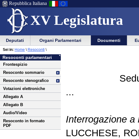
Repubblica Italiana
XV Legislatura
Menu
Vai
Menu
Vai
Deputati
Organi Parlamentari
Documenti
Eu
al
al
di
di
Vai
Menu
menu
Sei in:
Home
\
Resoconti
\
ausilio
navigazione
al
di
di
Resoconti parlamentari
alla
principale
contenuto
navigazione
sezione
Frontespizio
navigazione
principale
Resoconto sommario
Sedu
Resoconto stenografico
Votazioni elettroniche
...
Allegato A
Allegato B
Audio/Video
Interrogazione a
Resoconto in formato
PDF
LUCCHESE, RO