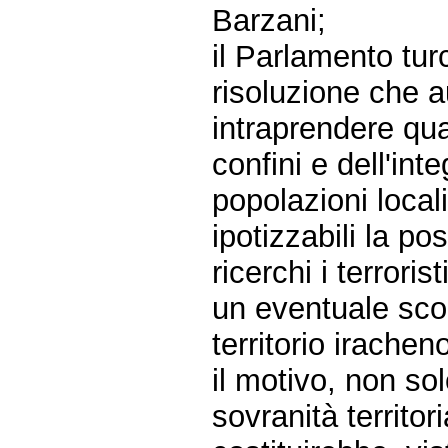
Barzani;
il Parlamento tu
risoluzione che a
intraprendere qua
confini e dell'int
popolazioni local
ipotizzabili la po
ricerchi i terrori
un eventuale sco
territorio irache
il motivo, non so
sovranità territor