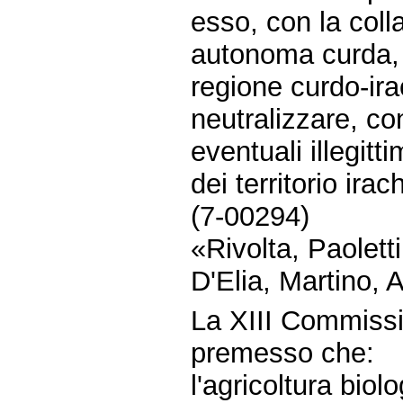
esso, con la col
autonoma curda, d
regione curdo-irac
neutralizzare, con
eventuali illegitti
dei territorio ira
(7-00294)
«Rivolta, Paolett
D'Elia, Martino, A
La XIII Commiss
premesso che:
l'agricoltura biol