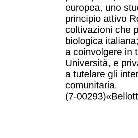
europea, uno studi
principio attivo R
coltivazioni che p
biologica italiana
a coinvolgere in 
Università, e priv
a tutelare gli int
comunitaria.
(7-00293)«Bellott
Fine
Vai
al
contenuto
menu
di