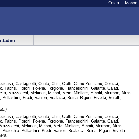
Cerca
Mappa
cittadini
icasa, Castagnetti, Cento, Chiti, Cioffi, Cirino Pomicino, Colucci,
, Fabris, Fioroni, Folena, Forgione, Franceschini, Galante, Galati,
arella, Mazzocchi, Melandri, Meloni, Meta, Migliore, Minniti, Morrone, Mussi,
Pollastrini, Prodi, Ranieri, Realacci, Reina, Rigoni, Rivolta, Rutelli,
uta).
icasa, Castagnetti, Cento, Chiti, Cioffi, Cirino Pomicino, Colucci,
, Fabris, Fioroni, Folena, Forgione, Franceschini, Galante, Galati,
i, Mazzocchi, Melandri, Meloni, Meta, Migliore, Minniti, Morrone, Mussi,
 Pisicchio, Pollastrini, Prodi, Ranieri, Realacci, Reina, Rigoni, Rivolta,
hera.