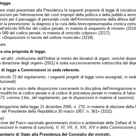
legge.
o state presentate alla Presidenza le seguenti proposte di legge di iniziativa 
zioni per l'eliminazione dei costi impropri della politica e della pubblica amm
ni per il passaggio di personale civile dell'Amministrazione della difesa dall'
 la prevenzione, la diagnosi e la cura della broncopneumopatia cronica ostrut
l'articolo 605-
bis
del codice penale, in materia di sequestro di minore» (3216
o 589 del codice penale, in materia di omicidio colposo» (3217);
sposizioni in favore del settore musicale» (3218).
ite.
a una proposta di legge.
 altri: «Istituzione dell'Ordine al merito dei donatori di organi, nonché disposiz
lla donazione degli organi» (2911) è stata successivamente sottoscritta dal de
 di legge a Commissioni in sede referente.
ticolo 72 del regolamento, i seguenti progetti di legge sono assegnati, in sed
uzionali):
al testo unico delle disposizioni concernenti la disciplina dell'immigrazione e 
modifiche al codice penale e al codice di procedura penale in materia di false
o 73, comma 1-
bis,
del regolamento, per le disposizioni in materia di sanzioni),
ogazione della legge 21 dicembre 2005, n. 270, in materia di elezione della 
to del Presidente della Repubblica 30 marzo 1957, n. 361» (3102).
e):
ione del Parco nazionale geominerario storico e ambientale delle Zolfare di Si
osizioni in materia di sanzioni), V, VI, VII, X, XIII, XIV e della Commissione p
retario di Stato alla Presidenza del Consiglio dei ministri.