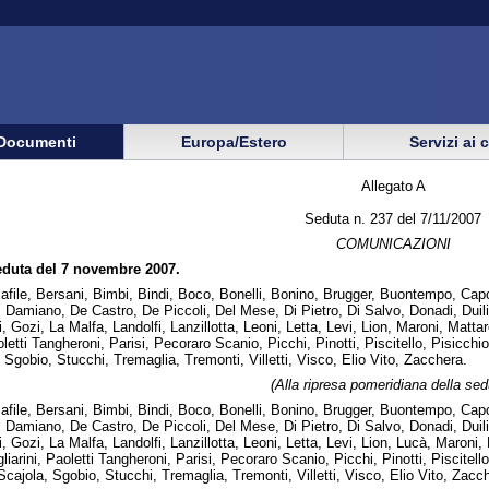
Documenti
Europa/Estero
Servizi ai 
Allegato A
Seduta n. 237 del 7/11/2007
COMUNICAZIONI
seduta del 7 novembre 2007.
Bafile, Bersani, Bimbi, Bindi, Boco, Bonelli, Bonino, Brugger, Buontempo, Capod
 Damiano, De Castro, De Piccoli, Del Mese, Di Pietro, Di Salvo, Donadi, Duilio
i, Gozi, La Malfa, Landolfi, Lanzillotta, Leoni, Letta, Levi, Lion, Maroni, Matt
etti Tangheroni, Parisi, Pecoraro Scanio, Picchi, Pinotti, Piscitello, Pisicchio, 
Sgobio, Stucchi, Tremaglia, Tremonti, Villetti, Visco, Elio Vito, Zacchera.
(
Alla ripresa pomeridiana della sed
Bafile, Bersani, Bimbi, Bindi, Boco, Bonelli, Bonino, Brugger, Buontempo, Capod
 Damiano, De Castro, De Piccoli, Del Mese, Di Pietro, Di Salvo, Donadi, Duilio
i, Gozi, La Malfa, Landolfi, Lanzillotta, Leoni, Letta, Levi, Lion, Lucà, Maron
iarini, Paoletti Tangheroni, Parisi, Pecoraro Scanio, Picchi, Pinotti, Piscitello,
cajola, Sgobio, Stucchi, Tremaglia, Tremonti, Villetti, Visco, Elio Vito, Zacc