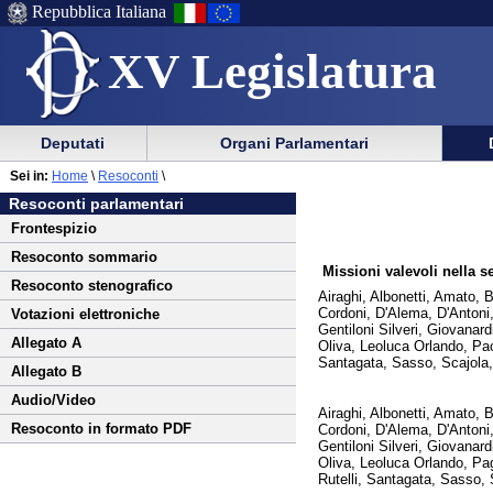
Repubblica Italiana
XV Legislatura
Menu
Vai
Menu
Vai
Deputati
Organi Parlamentari
al
al
di
di
Vai
Menu
menu
Sei in:
Home
\
Resoconti
\
ausilio
navigazione
al
di
di
Resoconti parlamentari
alla
principale
contenuto
navigazione
sezione
Frontespizio
navigazione
principale
Resoconto sommario
Missioni valevoli nella 
Resoconto stenografico
Airaghi, Albonetti, Amato, 
Cordoni, D'Alema, D'Antoni,
Votazioni elettroniche
Gentiloni Silveri, Giovanard
Allegato A
Oliva, Leoluca Orlando, Paol
Santagata, Sasso, Scajola, 
Allegato B
Audio/Video
Airaghi, Albonetti, Amato, 
Resoconto in formato PDF
Cordoni, D'Alema, D'Antoni,
Gentiloni Silveri, Giovanard
Oliva, Leoluca Orlando, Pagl
Rutelli, Santagata, Sasso, S