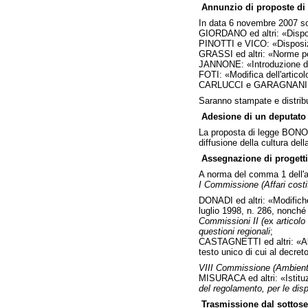
Annunzio di proposte di 
In data 6 novembre 2007 son
GIORDANO ed altri: «Disposi
PINOTTI e VICO: «Disposizio
GRASSI ed altri: «Norme per
JANNONE: «Introduzione del
FOTI: «Modifica dell'articol
CARLUCCI e GARAGNANI: «Di
Saranno stampate e distribu
Adesione di un deputato 
La proposta di legge BONO ed
diffusione della cultura de
Assegnazione di progetti
A norma del comma 1 dell'ar
I Commissione (Affari costit
DONADI ed altri: «Modifiche 
luglio 1998, n. 286, nonché 
Commissioni II (
ex
articol
questioni regionali
;
CASTAGNETTI ed altri: «Abr
testo unico di cui al decre
VIII Commissione (Ambient
MISURACA ed altri: «Istituz
del regolamento, per le disp
Trasmissione dal sottoseg