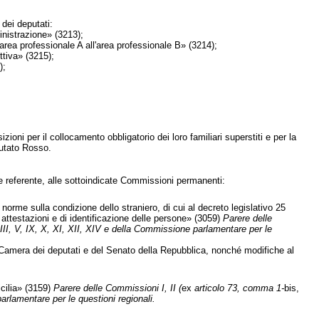
dei deputati:
inistrazione» (3213);
area professionale A all'area professionale B» (3214);
tiva» (3215);
);
ioni per il collocamento obbligatorio dei loro familiari superstiti e per la
putato Rosso.
e referente, alle sottoindicate Commissioni permanenti:
norme sulla condizione dello straniero, di cui al decreto legislativo 25
 attestazioni e di identificazione delle persone» (3059)
Parere delle
 III, V, IX, X, XI, XII, XIV e della Commissione parlamentare per le
Camera dei deputati e del Senato della Repubblica, nonché modifiche al
cilia» (3159)
Parere delle Commissioni I, II (
ex
articolo 73, comma 1-
bis,
arlamentare per le questioni regionali.