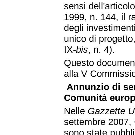
sensi dell'artico
1999, n. 144, il 
degli investiment
unico di progetto
IX-
bis
, n. 4).
Questo document
alla V Commissio
Annunzio di sen
Comunità europ
Nelle
Gazzette Uff
settembre 2007, 
sono state pubbli