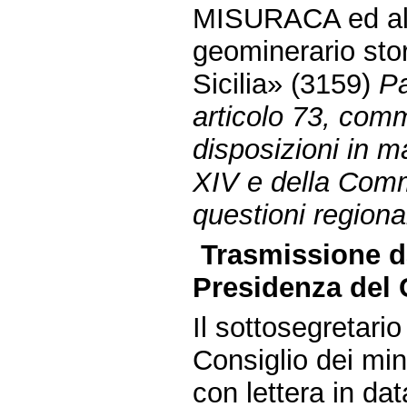
MISURACA ed altr
geominerario stor
Sicilia» (3159)
Pa
articolo 73, com
disposizioni in ma
XIV e della Comm
questioni regional
Trasmissione da
Presidenza del C
Il sottosegretari
Consiglio dei mini
con lettera in d