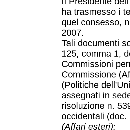
Il Presidente de
ha trasmesso i tes
quel consesso, ne
2007.
Tali documenti so
125, comma 1, de
Commissioni perma
Commissione (Aff
(Politiche dell'U
assegnati in sede
risoluzione n. 53
occidentali (doc. 
(Affari esteri);