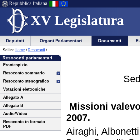
Repubblica Italiana
XV Legislatura
Menu
Vai
Menu
Vai
Deputati
Organi Parlamentari
Documenti
Eu
al
al
di
di
Vai
Menu
menu
Sei in:
Home
\
Resoconti
\
ausilio
navigazione
al
di
di
Resoconti parlamentari
alla
principale
contenuto
navigazione
sezione
Frontespizio
navigazione
principale
Resoconto sommario
Sed
Resoconto stenografico
Votazioni elettroniche
Allegato A
Missioni valevo
Allegato B
Audio/Video
2007.
Resoconto in formato
PDF
Airaghi, Albonett