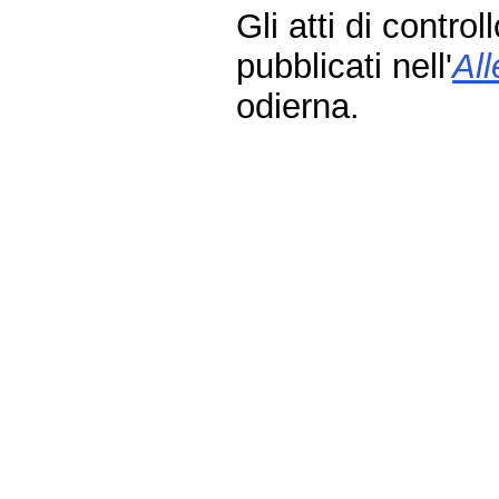
Gli atti di contro
pubblicati nell'
Al
odierna.
Fine
Vai
al
contenuto
menu
di
navigazione
principale