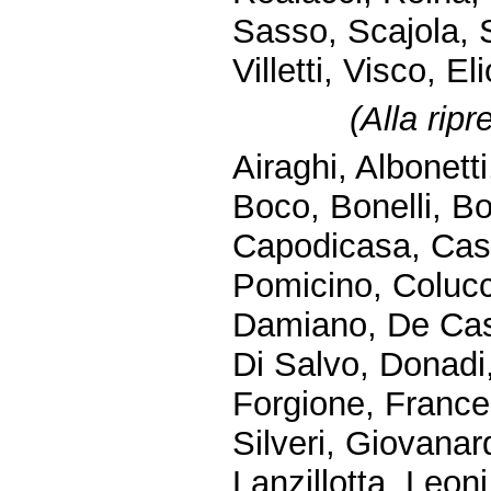
Sasso, Scajola, 
Villetti, Visco, E
(
Alla rip
Airaghi, Albonett
Boco, Bonelli, B
Capodicasa, Casta
Pomicino, Colucc
Damiano, De Cast
Di Salvo, Donadi,
Forgione, Frances
Silveri, Giovanar
Lanzillotta, Leoni