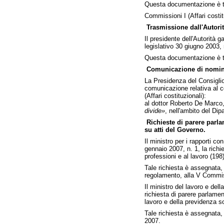
Questa documentazione è t
Commissioni I (Affari costitu
Trasmissione dall'Autorit
Il presidente dell'Autorità 
legislativo 30 giugno 2003, 
Questa documentazione è tr
Comunicazione di nomine
La Presidenza del Consiglio
comunicazione relativa al c
(Affari costituzionali):
al dottor Roberto De Marco, l
divide»
, nell'ambito del Dip
Richieste di parere parl
su atti del Governo.
Il ministro per i rapporti c
gennaio 2007, n. 1, la richi
professioni e al lavoro (198)
Tale richiesta è assegnata,
regolamento, alla V Commiss
Il ministro del lavoro e de
richiesta di parere parlamen
lavoro e della previdenza so
Tale richiesta è assegnata,
2007.