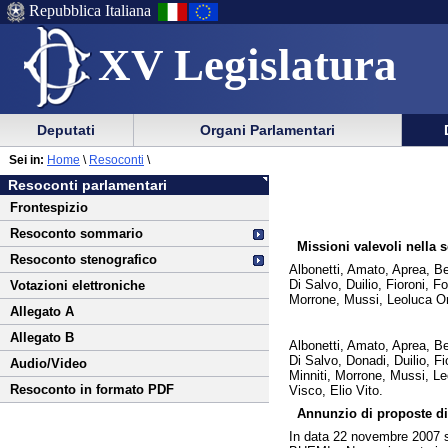
Repubblica Italiana
XV Legislatura
Menu
Vai
Menu
Vai
Deputati
Organi Parlamentari
al
al
di
di
Vai
Menu
menu
Sei in:
Home
\
Resoconti
\
ausilio
navigazione
al
di
di
Resoconti parlamentari
alla
principale
contenuto
navigazione
sezione
Frontespizio
navigazione
principale
Resoconto sommario
Missioni valevoli nella 
Resoconto stenografico
Albonetti, Amato, Aprea, Be
Di Salvo, Duilio, Fioroni, F
Votazioni elettroniche
Morrone, Mussi, Leoluca Orla
Allegato A
Allegato B
Albonetti, Amato, Aprea, Be
Di Salvo, Donadi, Duilio, Fi
Audio/Video
Minniti, Morrone, Mussi, Leo
Resoconto in formato PDF
Visco, Elio Vito.
Annunzio di proposte di
In data 22 novembre 2007 so