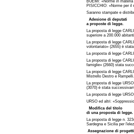
BUEMI: «Norme in materia di 
PISICCHIO: «Norme per il rei
Saranno stampate e distribu
Adesione di deputati
a proposte di legge.
La proposta di legge CARLUC
superiore a 200.000 abitanti
La proposta di legge CARLUC
volontariato» (2655) è stata
La proposta di legge CARLUC
La proposta di legge CARLUC
famiglie» (2660) stata succe
La proposta di legge CARLUC
Mistrello Destro e Rampelli
La proposta di legge URSO ed 
(3070) è stata successivame
La proposta di legge URSO ed
URSO ed altri: «Soppressio
Modifica del titolo
di una proposta di legge.
La proposta di legge n. 3234
Sardegna e Sicilia per l'ele
Assegnazione di progetti