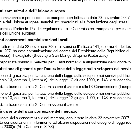
tti comunitari e dell'Unione europea.
ternazionale e per le politiche europee, con lettera in data 23 novembre 2007, 
ri e dell'Unione europea, nonché atti preordinati alla formulazione degli stessi.
 sensi dell'articolo 127 del regolamento, alle Commissioni competenti per mater
 dell'Unione europea).
i concernenti amministrazioni locali.
n lettere in data 22 novembre 2007, ai sensi dell'articolo 141, comma 6, del test
 n. 267, ha dato comunicazione dei decreti del Presidente della Repubblica di s
Brescia), Travagliato (Brescia) e San Mango d'Aquino (Catanzaro).
ositata presso il Servizio per i Testi normativi a disposizione degli onorevol
sione di garanzia per l'attuazione della legge sullo sciopero nei serviz
one di garanzia per l'attuazione della legge sullo sciopero nei servizi pubblic
ticolo 13, comma 1, lettera
n)
, della legge 12 giugno 1990, n. 146, e successive
ata trasmessa alla XI Commissione (Lavoro) e alla IX Commissione (Traspor
one di garanzia per l'attuazione della legge sullo sciopero nei servizi pubblic
ticolo 13, comma 1, lettera
n)
, della legge 12 giugno 1990, n. 146, e successive
tata trasmessa alla XI Commissione (Lavoro).
tà garante della concorrenza e del mercato.
garante della concorrenza e del mercato, con lettera in data 22 novembre 2007, 
 considerazioni in riferimento ad alcune disposizioni del disegno di legge rec
ria 2008)» (Atto Camera n. 3256).