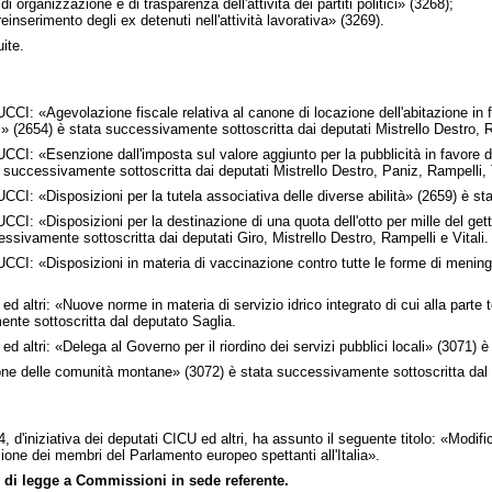
organizzazione e di trasparenza dell'attività dei partiti politici» (3268);
nserimento degli ex detenuti nell'attività lavorativa» (3269).
ite.
CI: «Agevolazione fiscale relativa al canone di locazione dell'abitazione in fa
» (2654) è stata successivamente sottoscritta dai deputati Mistrello Destro, Ra
CI: «Esenzione dall'imposta sul valore aggiunto per la pubblicità in favore de
 successivamente sottoscritta dai deputati Mistrello Destro, Paniz, Rampelli, 
CI: «Disposizioni per la tutela associativa delle diverse abilità» (2659) è sta
CI: «Disposizioni per la destinazione di una quota dell'otto per mille del get
ssivamente sottoscritta dai deputati Giro, Mistrello Destro, Rampelli e Vitali.
CI: «Disposizioni in materia di vaccinazione contro tutte le forme di meningi
.
altri: «Nuove norme in materia di servizio idrico integrato di cui alla parte ter
nte sottoscritta dal deputato Saglia.
 altri: «Delega al Governo per il riordino dei servizi pubblici locali» (3071) 
ne delle comunità montane» (3072) è stata successivamente sottoscritta dal 
, d'iniziativa dei deputati CICU ed altri, ha assunto il seguente titolo: «Modifi
zione dei membri del Parlamento europeo spettanti all'Italia».
 di legge a Commissioni in sede referente.