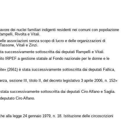
vore dei nuclei familiari indigenti residenti nei comuni con popolazione
mpelli, Rivolta e Vitali.
lle associazioni senza scopo di lucro e delle organizzazioni di
Tassone, Vitali e Zinzi.
ta successivamente sottoscritta dai deputati Rampelli e Vitali.
tito IRPEF a gestione statale al Fondo nazionale per le donne e le
te» (2661) è stata successivamente sottoscritta dai deputati Fallica,
za, sezione III, titolo II, del decreto legislativo 3 aprile 2006, n. 152»
è stata successivamente sottoscritta dai deputati Ciro Alfano e Saglia.
deputato Ciro Alfano.
che alla legge 24 gennaio 1979, n. 18. Istituzione delle circoscrizioni