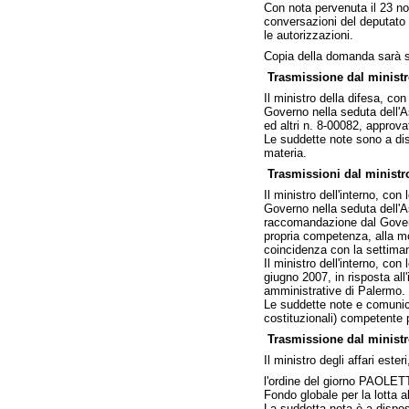
Con nota pervenuta il 23 nov
conversazioni del deputato
le autorizzazioni.
Copia della domanda sarà st
Trasmissione dal ministro
Il ministro della difesa, co
Governo nella seduta dell'A
ed altri n. 8-00082, approv
Le suddette note sono a dis
materia.
Trasmissioni dal ministro
Il ministro dell'interno, co
Governo nella seduta dell'A
raccomandazione dal Governo
propria competenza, alla mo
coincidenza con la settima
Il ministro dell'interno, co
giugno 2007, in risposta all
amministrative di Palermo.
Le suddette note e comunica
costituzionali) competente 
Trasmissione dal ministro 
Il ministro degli affari est
l'ordine del giorno PAOLETT
Fondo globale per la lotta al
La suddetta nota è a dispos