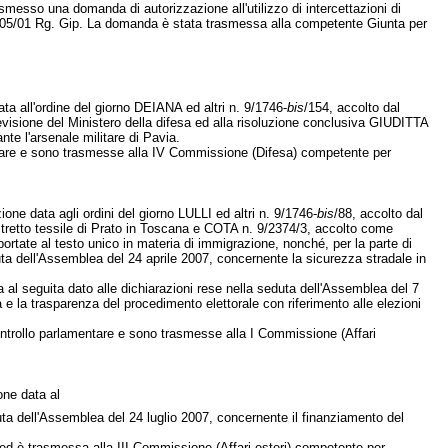
asmesso una domanda di autorizzazione all'utilizzo di intercettazioni di
805/01 Rg. Gip. La domanda è stata trasmessa alla competente Giunta per
ta all'ordine del giorno DEIANA ed altri n. 9/1746-
bis
/154, accolto dal
visione del Ministero della difesa ed alla risoluzione conclusiva GIUDITTA
te l'arsenale militare di Pavia.
entare e sono trasmesse alla IV Commissione (Difesa) competente per
ione data agli ordini del giorno LULLI ed altri n. 9/1746-
bis
/88, accolto dal
stretto tessile di Prato in Toscana e COTA n. 9/2374/3, accolto come
rtate al testo unico in materia di immigrazione, nonché, per la parte di
a dell'Assemblea del 24 aprile 2007, concernente la sicurezza stradale in
 al seguita dato alle dichiarazioni rese nella seduta dell'Assemblea del 7
 e la trasparenza del procedimento elettorale con riferimento alle elezioni
ontrollo parlamentare e sono trasmesse alla I Commissione (Affari
one data al
a dell'Assemblea del 24 luglio 2007, concernente il finanziamento del
e ed è trasmessa alla III Commissione (Affari esteri) competente per