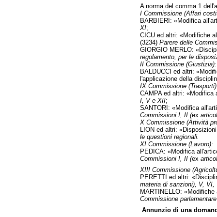
A norma del comma 1 dell'ar
I Commissione (Affari costit
BARBIERI: «Modifica all'arti
XI
;
CICU ed altri: «Modifiche al
(3234)
Parere delle Commiss
GIORGIO MERLO: «Disciplina
regolamento, per le disposizi
II Commissione (Giustizia):
BALDUCCI ed altri: «Modifich
l'applicazione della discipl
IX Commissione (Trasporti)
CAMPA ed altri: «Modifica all
I, V e XII
;
SANTORI: «Modifica all'artic
Commissioni I, II (
ex
artic
X Commissione (Attività pro
LION ed altri: «Disposizioni
le questioni regionali.
XI Commissione (Lavoro):
PEDICA: «Modifica all'artico
Commissioni I, II (
ex
artic
XIII Commissione (Agricoltu
PERETTI ed altri: «Discipli
materia di sanzioni), V, VI,
MARTINELLO: «Modifiche all'
Commissione parlamentare pe
Annunzio di una domanda d