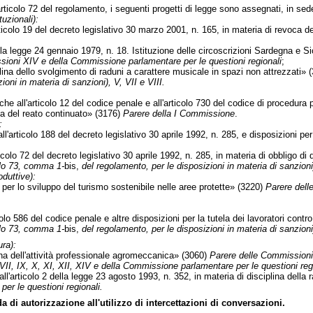
ticolo 72 del regolamento, i seguenti progetti di legge sono assegnati, in sed
uzionali):
colo 19 del decreto legislativo 30 marzo 2001, n. 165, in materia di revoca degl
la legge 24 gennaio 1979, n. 18. Istituzione delle circoscrizioni Sardegna e Sic
ioni XIV e della Commissione parlamentare per le questioni regionali
;
 dello svolgimento di raduni a carattere musicale in spazi non attrezzati» 
oni in materia di sanzioni), V, VII e VIII.
e all'articolo 12 del codice penale e all'articolo 730 del codice di procedura 
ina del reato continuato» (3176)
Parere della I Commissione
.
:
'articolo 188 del decreto legislativo 30 aprile 1992, n. 285, e disposizioni per f
olo 72 del decreto legislativo 30 aprile 1992, n. 285, in materia di obbligo di 
olo 73, comma 1-
bis,
del regolamento, per le disposizioni in materia di sanzion
duttive):
 per lo sviluppo del turismo sostenibile nelle aree protette» (3220)
Parere dell
lo 586 del codice penale e altre disposizioni per la tutela dei lavoratori contro 
olo 73, comma 1-
bis,
del regolamento, per le disposizioni in materia di sanzioni
ra):
na dell'attività professionale agromeccanica» (3060)
Parere delle Commissioni I
 VII, IX, X, XI, XII, XIV e della Commissione parlamentare per le questioni reg
articolo 2 della legge 23 agosto 1993, n. 352, in materia di disciplina della r
r le questioni regionali.
i autorizzazione all'utilizzo di intercettazioni di conversazioni.