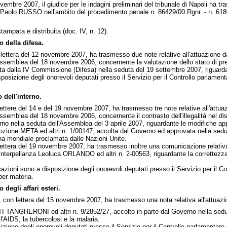
embre 2007, il giudice per le indagini preliminari del tribunale di Napoli ha tr
 Paolo RUSSO nell'ambito del procedimento penale n. 86429/00 Rgnr. - n. 61
ampata e distribuita (doc. IV, n. 12).
 della difesa.
n lettera del 12 novembre 2007, ha trasmesso due note relative all'attuazione da
ssemblea del 18 novembre 2006, concernente la valutazione dello stato di pre
ata dalla IV Commissione (Difesa) nella seduta del 19 settembre 2007, riguardan
posizione degli onorevoli deputati presso il Servizio per il Controllo parlam
 dell'interno.
n lettere del 14 e del 19 novembre 2007, ha trasmesso tre note relative all'attuaz
ssemblea del 18 novembre 2006, concernente il contrasto dell'illegalità nel di
 nella seduta dell'Assemblea del 3 aprile 2007, riguardante le modifiche appo
zione META ed altri n. 1/00147, accolta dal Governo ed approvata nella sedut
na mondiale proclamata dalle Nazioni Unite.
n lettera del 19 novembre 2007, ha trasmesso inoltre una comunicazione relativa
'interpellanza Leoluca ORLANDO ed altri n. 2-00563, riguardante la correttezza
zioni sono a disposizione degli onorevoli deputati presso il Servizio per il C
per materia.
degli affari esteri.
eri, con lettera del 15 novembre 2007, ha trasmesso una nota relativa all'attuazi
I TANGHERONI ed altri n. 9/2852/27, accolto in parte dal Governo nella sedut
l'AIDS, la tubercolosi e la malaria.
izione degli onorevoli deputati presso il Servizio per il Controllo parlamentar