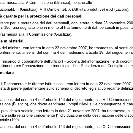
rasmessa alla V Commissione (Bilancio), nonché alle
zionali), II (Giustizia), VIII (Ambiente), X (Attività produttive) e XI (Lavoro).
à garante per la protezione dei dati personali.
garante per la protezione dei dati personali, con lettera in data 23 novembre 2
n. 196, una segnalazione in merito al trasferimento di dati personali in paesi te
asmessa alla II Commissione (Giustizia).
 ministeriali.
 dei ministri, con lettera in data 22 novembre 2007, ha trasmesso, ai sensi del
onferimento, ai sensi del comma 4 del medesimo articolo 19, del seguente inca
'incarico di coordinatore dell'ufficio I «Società dell'informazione» e di coordinat
artimento per l'innovazione e le tecnologie della Presidenza del Consiglio dei mi
amentare
on il Parlamento e le riforme istituzionali, con lettera in data 22 novembre 2007
esta di parere parlamentare sullo schema di decreto legislativo recante definizio
.
 ai sensi del comma 4 dell'articolo 143 del regolamento, alla VII Commissione (
ione (Bilancio), che dovrà esprimere i propri rilievi sulle conseguenze di cara
lla previdenza sociale, con lettera in data 21 novembre 2007, ha trasmesso, ai 
tare sulla relazione concernente l'individuazione della destinazione delle dispon
ciale (199).
 ai sensi del comma 4 dell'articolo 143 del regolamento, alla XI Commissione (