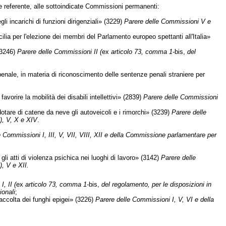
e referente, alle sottoindicate Commissioni permanenti:
i incarichi di funzioni dirigenziali» (3229)
Parere delle Commissioni V e
ilia per l'elezione dei membri del Parlamento europeo spettanti all'Italia»
(3246)
Parere delle Commissioni II (
ex
articolo 73, comma 1-
bis,
del
penale, in materia di riconoscimento delle sentenze penali straniere per
avorire la mobilità dei disabili intellettivi» (2839)
Parere delle Commissioni
dotare di catene da neve gli autoveicoli e i rimorchi» (3239)
Parere delle
i), V, X e XIV
.
e Commissioni I, III, V, VII, VIII, XII e della Commissione parlamentare per
gli atti di violenza psichica nei luoghi di lavoro» (3142)
Parere delle
), V e XII.
, II (
ex
articolo 73, comma 1-
bis,
del regolamento, per le disposizioni in
ionali
;
accolta dei funghi epigei» (3226)
Parere delle Commissioni I, V, VI e della