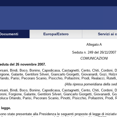
Documenti
Europa/Estero
Servizi ai 
Allegato A
Seduta n. 249 del 26/11/2007
COMUNICAZIONI
seduta del 26 novembre 2007.
rsani, Bindi, Boco, Bonino, Capodicasa, Castagnetti, Cento, Chiti, Cordoni, D
orgione, Galante, Gentiloni Silveri, Giancarlo Giorgetti, Giovanardi, Gozi, Holzm
ndo, Parisi, Pecoraro Scanio, Pisicchio, Pollastrini, Prodi, Realacci, Rutelli,
(
Alla ripresa pomeridiana della sed
rsani, Bindi, Boco, Bonino, Capodicasa, Castagnetti, Cento, Chiti, Cordoni, D
oroni, Forgione, Galante, Gentiloni Silveri, Giancarlo Giorgetti, Giovanardi, Go
luca Orlando, Parisi, Pecoraro Scanio, Pinotti, Pisicchio, Pollastrini, Prodi, 
 legge.
no state presentate alla Presidenza le seguenti proposte di legge di iniziativ