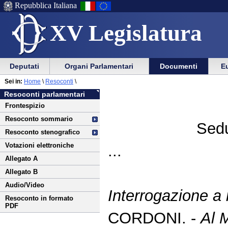
Repubblica Italiana
XV Legislatura
Menu
Vai
Menu
Vai
Deputati
Organi Parlamentari
Documenti
Eu
al
al
di
di
Vai
Menu
menu
Sei in:
Home
\
Resoconti
\
ausilio
navigazione
al
di
di
Resoconti parlamentari
alla
principale
contenuto
navigazione
sezione
Frontespizio
navigazione
principale
Resoconto sommario
Sedu
Resoconto stenografico
Votazioni elettroniche
...
Allegato A
Allegato B
Audio/Video
Interrogazione a
Resoconto in formato
PDF
CORDONI. -
Al M