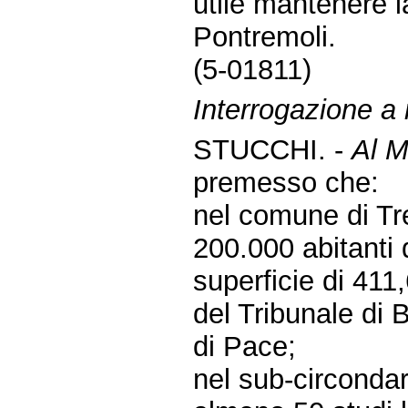
utile mantenere l
Pontremoli.
(5-01811)
Interrogazione a r
STUCCHI. -
Al M
premesso che:
nel comune di Tr
200.000 abitanti 
superficie di 41
del Tribunale di 
di Pace;
nel sub-circondar