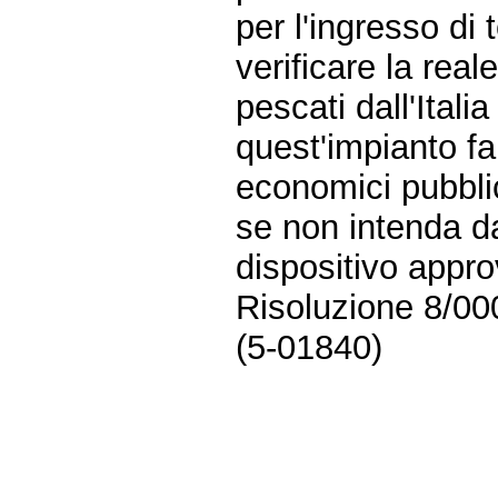
per l'ingresso di 
verificare la real
pescati dall'Itali
quest'impianto fa
economici pubblic
se non intenda d
dispositivo appr
Risoluzione 8/00
(5-01840)
Fine
Vai
al
contenuto
menu
di