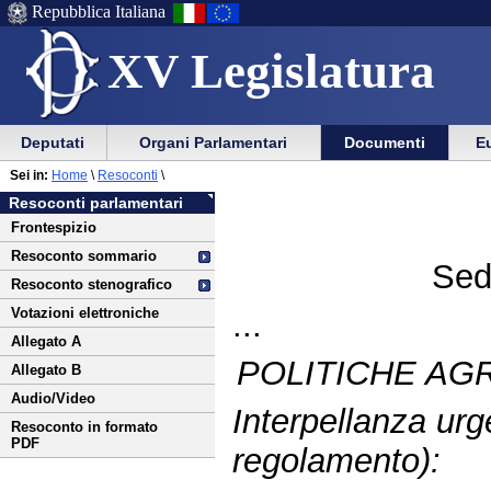
Repubblica Italiana
XV Legislatura
Menu
Vai
Menu
Vai
Deputati
Organi Parlamentari
Documenti
Eu
al
al
di
di
Vai
Menu
menu
Sei in:
Home
\
Resoconti
\
ausilio
navigazione
al
di
di
Resoconti parlamentari
alla
principale
contenuto
navigazione
sezione
Frontespizio
navigazione
principale
Resoconto sommario
Sed
Resoconto stenografico
Votazioni elettroniche
...
Allegato A
POLITICHE AGR
Allegato B
Audio/Video
Interpellanza urg
Resoconto in formato
PDF
regolamento):