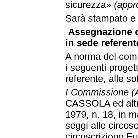
sicurezza»
(appr
Sarà stampato e d
Assegnazione d
in sede referent
A norma del comm
i seguenti proget
referente, alle s
I Commissione (Af
CASSOLA ed altri
1979, n. 18, in ma
seggi alle circosc
circoscrizione Eu