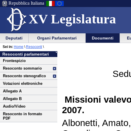
Repubblica Italiana
XV Legislatura
Menu
Vai
Menu
Vai
Deputati
Organi Parlamentari
Documenti
Eu
al
al
di
di
Vai
Menu
menu
Sei in:
Home
\
Resoconti
\
ausilio
navigazione
al
di
di
Resoconti parlamentari
alla
principale
contenuto
navigazione
sezione
Frontespizio
navigazione
principale
Resoconto sommario
Sedu
Resoconto stenografico
Votazioni elettroniche
Allegato A
Missioni valevo
Allegato B
Audio/Video
2007.
Resoconto in formato
PDF
Albonetti, Amato,