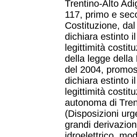
Trentino-Alto Adig
117, primo e se
Costituzione, dal
dichiara estinto i
legittimità costit
della legge della
del 2004, promoss
dichiara estinto i
legittimità costit
autonoma di Tren
(Disposizioni urg
grandi derivazio
idroelettrico, modi