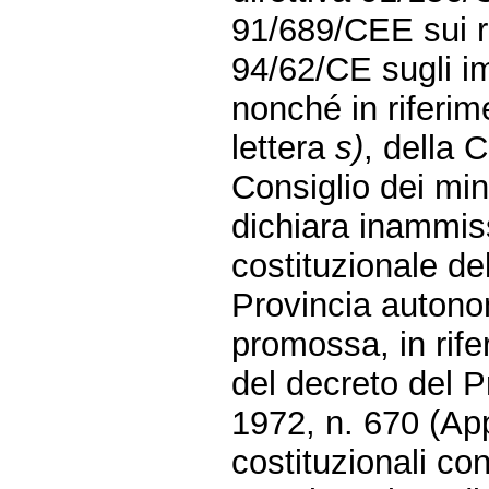
91/689/CEE sui rif
94/62/CE sugli imb
nonché in riferim
lettera
s)
, della 
Consiglio dei mini
dichiara inammissi
costituzionale del
Provincia autono
promossa, in rife
del decreto del 
1972, n. 670 (App
costituzionali con