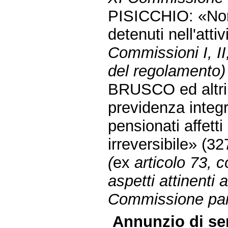
PISICCHIO: «Norm
detenuti nell'atti
Commissioni I, II,
del regolamento) 
BRUSCO ed altri: 
previdenza integra
pensionati affetti
irreversibile» (3
(
ex
articolo 73,
aspetti attinenti a
Commissione parl
Annunzio di sen