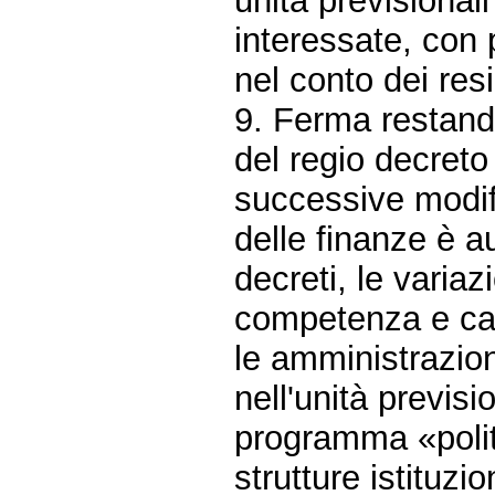
unità previsional
interessate, con
nel conto dei res
9. Ferma restando
del regio decret
successive modifi
delle finanze è a
decreti, le variazi
competenza e cass
le amministrazion
nell'unità previs
programma «politi
strutture istituzio