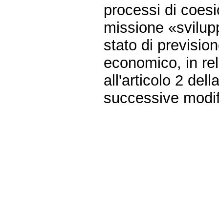
processi di coesi
missione «sviluppo
stato di previsio
economico, in rel
all'articolo 2 de
successive modif
Fine
Vai
al
contenuto
menu
di
navigazione
principale