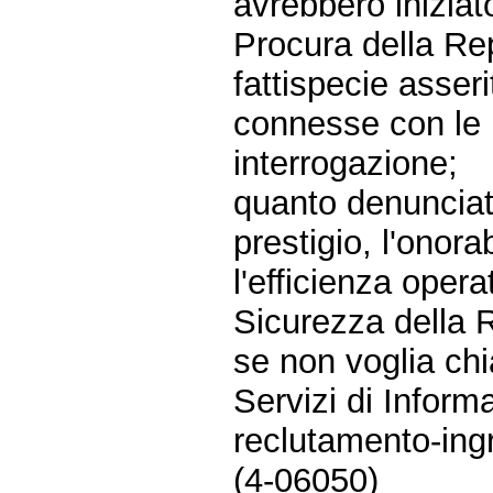
avrebbero inizia
Procura della Re
fattispecie asser
connesse con le 
interrogazione;
quanto denunciato
prestigio, l'onorab
l'efficienza opera
Sicurezza della R
se non voglia ch
Servizi di Inform
reclutamento-ing
(4-06050)