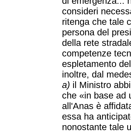
di emergenza... n
consideri necessa
ritenga che tale 
persona del pres
della rete stradal
competenze tecnic
espletamento del
inoltre, dal mede
a)
il Ministro abb
che «in base ad u
all'Anas è affida
essa ha anticipato
nonostante tale u