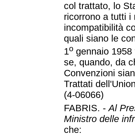
col trattato, lo S
ricorrono a tutti 
incompatibilità co
quali siano le co
o
1
gennaio 1958 tra
se, quando, da ch
Convenzioni siano
Trattati dell'Uni
(4-06066)
FABRIS. -
Al Pre
Ministro delle infr
che: