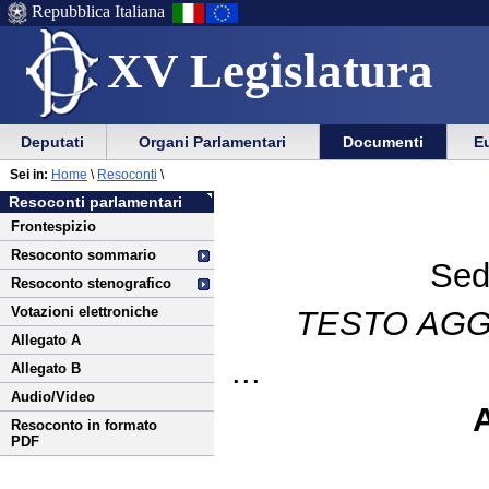
Repubblica Italiana
XV Legislatura
Menu
Vai
Menu
Vai
Deputati
Organi Parlamentari
Documenti
Eu
al
al
di
di
Vai
Menu
menu
Sei in:
Home
\
Resoconti
\
ausilio
navigazione
al
di
di
Resoconti parlamentari
alla
principale
contenuto
navigazione
sezione
Frontespizio
navigazione
principale
Resoconto sommario
Sed
Resoconto stenografico
Votazioni elettroniche
TESTO AGG
Allegato A
...
Allegato B
Audio/Video
Resoconto in formato
PDF