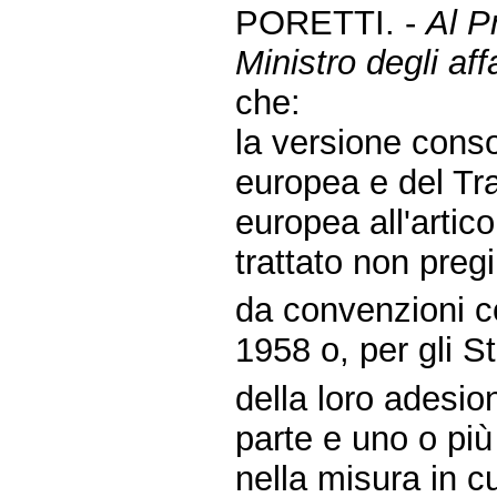
PORETTI. -
Al P
Ministro degli affa
che:
la versione conso
europea e del Tra
europea all'artic
trattato non pregiu
da convenzioni c
1958 o, per gli S
della loro adesio
parte e uno o più S
nella misura in c