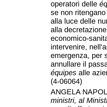
operatori delle
éq
se non ritengano
alla luce delle n
alla decretazione
economico-sanitar
intervenire, nell'
emergenza, per s
annullare il pass
équipes
alle azie
(4-06064)
ANGELA NAPOLI
ministri, al Minis