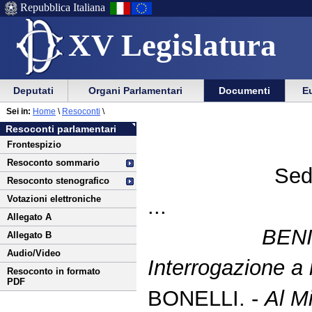
Repubblica Italiana
XV Legislatura
Menu
Vai
Menu
Vai
Deputati
Organi Parlamentari
Documenti
Eu
al
al
di
di
Vai
Menu
menu
Sei in:
Home
\
Resoconti
\
ausilio
navigazione
al
di
di
Resoconti parlamentari
alla
principale
contenuto
navigazione
sezione
Frontespizio
navigazione
principale
Resoconto sommario
Sed
Resoconto stenografico
Votazioni elettroniche
...
Allegato A
BENI
Allegato B
Audio/Video
Interrogazione a r
Resoconto in formato
PDF
BONELLI. -
Al Mi