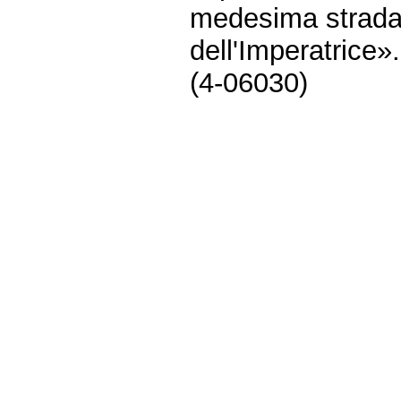
medesima strada
dell'Imperatrice».
(4-06030)
Fine
Vai
al
contenuto
menu
di
navigazione
principale