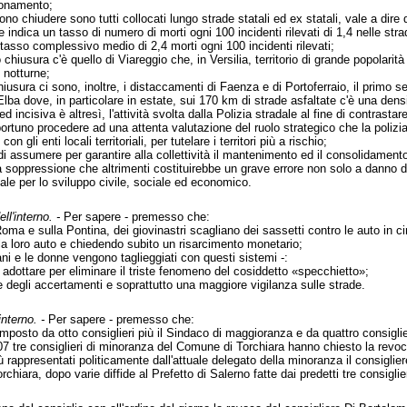
ionamento;
no chiudere sono tutti collocati lungo strade statali ed ex statali, vale a dire q
e indica un tasso di numero di morti ogni 100 incidenti rilevati di 1,4 nelle stra
n tasso complessivo medio di 2,4 morti ogni 100 incidenti rilevati;
o chiusura c'è quello di Viareggio che, in Versilia, territorio di grande popolar
 notturne;
hiusura ci sono, inoltre, i distaccamenti di Faenza e di Portoferraio, il primo se
'Elba dove, in particolare in estate, sui 170 km di strade asfaltate c'è una densit
incisiva è altresì, l'attività svolta dalla Polizia stradale al fine di contrastare i 
portuno procedere ad una attenta valutazione del ruolo strategico che la polizi
on gli enti locali territoriali, per tutelare i territori più a rischio;
ndi assumere per garantire alla collettività il mantenimento ed il consolidamento
ta soppressione che altrimenti costituirebbe un grave errore non solo a danno d
le per lo sviluppo civile, sociale ed economico.
ll'interno. -
Per sapere - premesso che:
i Roma e sulla Pontina, dei giovinastri scagliano dei sassetti contro le auto in 
lla loro auto e chiedendo subito un risarcimento monetario;
ani e le donne vengono taglieggiati con questi sistemi -:
 adottare per eliminare il triste fenomeno del cosiddetto «specchietto»;
re degli accertamenti e soprattutto una maggiore vigilanza sulle strade.
interno. -
Per sapere - premesso che:
mposto da otto consiglieri più il Sindaco di maggioranza e da quattro consigli
7 tre consiglieri di minoranza del Comune di Torchiara hanno chiesto la revo
 rappresentati politicamente dall'attuale delegato della minoranza il consiglie
chiara, dopo varie diffide al Prefetto di Salerno fatte dai predetti tre consigl