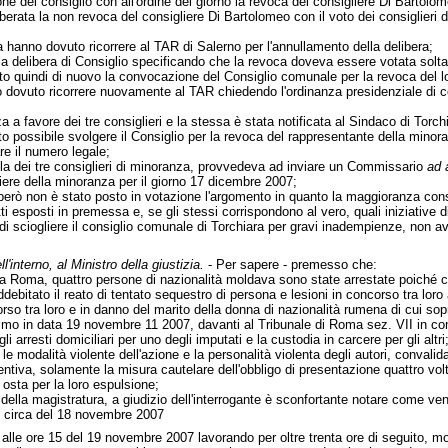
e del consiglio con all'ordine del giorno la revoca del consigliere Di Bartolom
liberata la non revoca del consigliere Di Bartolomeo con il voto dei consiglieri
za hanno dovuto ricorrere al TAR di Salerno per l'annullamento della delibera;
 la delibera di Consiglio specificando che la revoca doveva essere votata solta
esto quindi di nuovo la convocazione del Consiglio comunale per la revoca del
nno dovuto ricorrere nuovamente al TAR chiedendo l'ordinanza presidenziale di 
 a favore dei tre consiglieri e la stessa è stata notificata al Sindaco di Torchi
to possibile svolgere il Consiglio per la revoca del rappresentante della minor
e il numero legale;
tela dei tre consiglieri di minoranza, provvedeva ad inviare un Commissario
ad 
liere della minoranza per il giorno 17 dicembre 2007;
però non è stato posto in votazione l'argomento in quanto la maggioranza consi
i esposti in premessa e, se gli stessi corrispondono al vero, quali iniziative 
 di sciogliere il consiglio comunale di Torchiara per gravi inadempienze, non a
l'interno, al Ministro della giustizia.
- Per sapere - premesso che:
 Roma, quattro persone di nazionalità moldava sono state arrestate poiché co
debitato il reato di tentato sequestro di persona e lesioni in concorso tra lor
rso tra loro e in danno del marito della donna di nazionalità rumena di cui sop
ssimo in data 19 novembre 11 2007, davanti al Tribunale di Roma sez. VII in c
li arresti domiciliari per uno degli imputati e la custodia in carcere per gli altri
 le modalità violente dell'azione e la personalità violenta degli autori, conval
tiva, solamente la misura cautelare dell'obbligo di presentazione quattro vo
 osta per la loro espulsione;
ella magistratura, a giudizio dell'interrogante è sconfortante notare come venga
22 circa del 18 novembre 2007
alle ore 15 del 19 novembre 2007 lavorando per oltre trenta ore di seguito, molte 