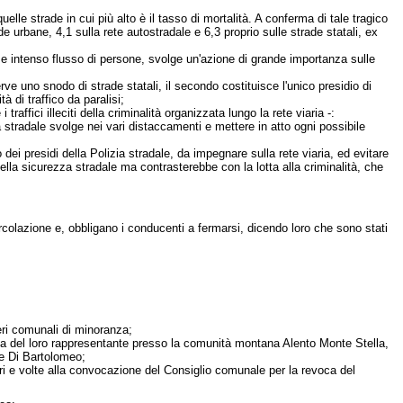
uelle strade in cui più alto è il tasso di mortalità. A conferma di tale tragico
de urbane, 4,1 sulla rete autostradale e 6,3 proprio sulle strade statali, ex
ità e intenso flusso di persone, svolge un'azione di grande importanza sulle
rve uno snodo di strade statali, il secondo costituisce l'unico presidio di
à di traffico da paralisi;
traffici illeciti della criminalità organizzata lungo la rete viaria -:
a stradale svolge nei vari distaccamenti e mettere in atto ogni possibile
 dei presidi della Polizia stradale, da impegnare sulla rete viaria, ed evitare
ella sicurezza stradale ma contrasterebbe con la lotta alla criminalità, che
circolazione e, obbligano i conducenti a fermarsi, dicendo loro che sono stati
eri comunali di minoranza;
ca del loro rappresentante presso la comunità montana Alento Monte Stella,
re Di Bartolomeo;
ieri e volte alla convocazione del Consiglio comunale per la revoca del