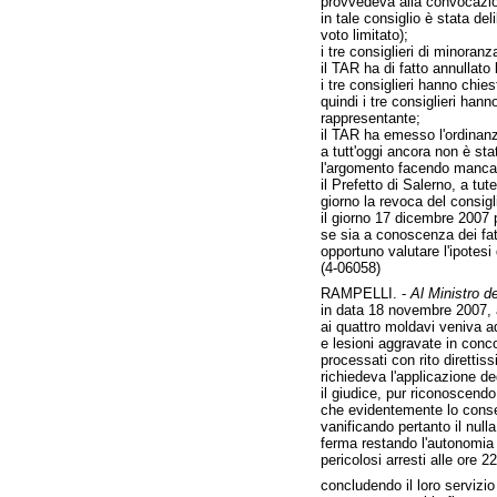
provvedeva alla convocazion
in tale consiglio è stata de
voto limitato);
i tre consiglieri di minoran
il TAR ha di fatto annullato
i tre consiglieri hanno chi
quindi i tre consiglieri ha
rappresentante;
il TAR ha emesso l'ordinanza
a tutt'oggi ancora non è sta
l'argomento facendo mancar
il Prefetto di Salerno, a tu
giorno la revoca del consig
il giorno 17 dicembre 2007 
se sia a conoscenza dei fatt
opportuno valutare l'ipotesi
(4-06058)
RAMPELLI. -
Al Ministro del
in data 18 novembre 2007, a
ai quattro moldavi veniva ad
e lesioni aggravate in conco
processati con rito diretti
richiedeva l'applicazione deg
il giudice, pur riconoscendo
che evidentemente lo consen
vanificando pertanto il nulla
ferma restando l'autonomia d
pericolosi arresti alle ore 
concludendo il loro servizio 