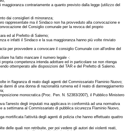
eo;
 di maggioranza contrariamente a quanto previsto dalla legge (utilizzo del
nto dai consiglieri di minoranza;
 loro rappresentate ma il Sindaco non ha provveduto alla convocazione e
convocazione del Consiglio comunale per la revoca del proprio
ara ed al Prefetto di Salerno;
anza e infatti il Sindaco e la sua maggioranza hanno più volte rinviato
acta
per provvedere a convocare il consiglio Comunale con all'ordine del
liare ha fatto mancare il numero legale -:
di propria competenza intenda adottare ed in particolare se non ritenga
vendo ottemperato alle disposizioni del TAR e del Prefetto di Salerno.
lte in flagranza di reato dagli agenti del Commissariato Flaminio Nuovo;
o ai danni di una donna di nazionalità rumena ed il reato di danneggiamento
ra;
omposizione monocratica (Proc. Pen. N. 52383/2007), il Pubblico Ministero
;
idava l'arresto degli imputati ma applicava in conformità ad una normativa
lte a settimana al Commissariato di pubblica sicurezza Flaminio Nuovo,
 mortificata l'attività degli agenti di polizia che hanno effettuato quattro
delle quali non retribuite, per poi vedere gli autori dei violenti reati,