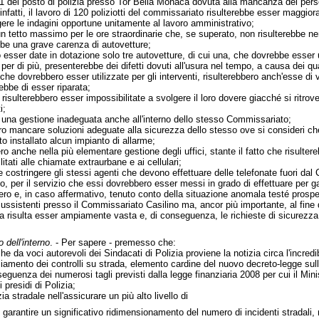
01 del posto di polizia presso Tor Bella Monaca dovuta alla mancanza del pers
 infatti, il lavoro di 120 poliziotti del commissariato risulterebbe esser maggio
gere le indagini opportune unitamente al lavoro amministrativo;
un tetto massimo per le ore straordinarie che, se superato, non risulterebbe n
bbe una grave carenza di autovetture;
ro esser date in dotazione solo tre autovetture, di cui una, che dovrebbe esser 
r di più, presenterebbe dei difetti dovuti all'usura nel tempo, a causa dei quali
 che dovrebbero esser utilizzate per gli interventi, risulterebbero anch'esse di
ebbe di esser riparata;
, risulterebbero esser impossibilitate a svolgere il loro dovere giacché si ritro
i;
e una gestione inadeguata anche all'interno dello stesso Commissariato;
o mancare soluzioni adeguate alla sicurezza dello stesso ove si consideri che l
 installato alcun impianto di allarme;
ro anche nella più elementare gestione degli uffici, stante il fatto che risult
itati alle chiamate extraurbane e ai cellulari;
 costringere gli stessi agenti che devono effettuare delle telefonate fuori da
o, per il servizio che essi dovrebbero esser messi in grado di effettuare per gar
vero e, in caso affermativo, tenuto conto della situazione anomala testé prospett
ussistenti presso il Commissariato Casilino ma, ancor più importante, al fine di
a risulta esser ampiamente vasta e, di conseguenza, le richieste di sicurezza e
o dell'interno
. - Per sapere - premesso che:
he da voci autorevoli dei Sindacati di Polizia proviene la notizia circa l'incre
ziamento dei controlli su strada, elemento cardine del nuovo decreto-legge sul
guenza dei numerosi tagli previsti dalla legge finanziaria 2008 per cui il Minis
 presidi di Polizia;
zia stradale nell'assicurare un più alto livello di
i garantire un significativo ridimensionamento del numero di incidenti stradali