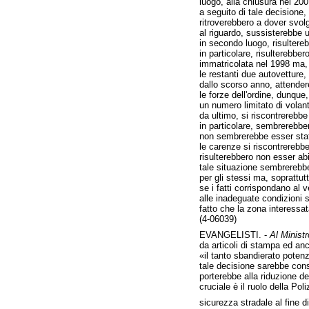
luogo, alla chiusura nel 20
a seguito di tale decisione,
ritroverebbero a dover svol
al riguardo, sussisterebbe 
in secondo luogo, risultere
in particolare, risulterebbe
immatricolata nel 1998 ma, pe
le restanti due autovetture,
dallo scorso anno, attender
le forze dell'ordine, dunque
un numero limitato di volant
da ultimo, si riscontrerebb
in particolare, sembrerebber
non sembrerebbe esser stato
le carenze si riscontrerebbe
risulterebbero non esser abil
tale situazione sembrerebbe
per gli stessi ma, soprattutt
se i fatti corrispondano al 
alle inadeguate condizioni s
fatto che la zona interessat
(4-06039)
EVANGELISTI. -
Al Ministr
da articoli di stampa ed anc
«il tanto sbandierato poten
tale decisione sarebbe conse
porterebbe alla riduzione dei
cruciale è il ruolo della Poli
sicurezza stradale al fine d