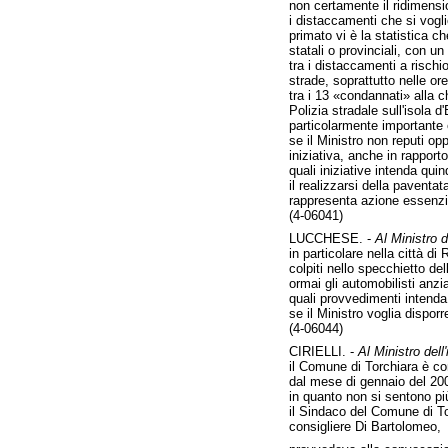
non certamente il ridimens
i distaccamenti che si voglio
primato vi è la statistica ch
statali o provinciali, con u
tra i distaccamenti a rischi
strade, soprattutto nelle ore
tra i 13 «condannati» alla c
Polizia stradale sull'isola d
particolarmente importante ed 
se il Ministro non reputi op
iniziativa, anche in rapporto c
quali iniziative intenda qui
il realizzarsi della paventa
rappresenta azione essenzia
(4-06041)
LUCCHESE. -
Al Ministro de
in particolare nella città d
colpiti nello specchietto de
ormai gli automobilisti anzi
quali provvedimenti intenda
se il Ministro voglia dispor
(4-06044)
CIRIELLI. -
Al Ministro dell'
il Comune di Torchiara è co
dal mese di gennaio del 200
in quanto non si sentono più
il Sindaco del Comune di Tor
consigliere Di Bartolomeo,