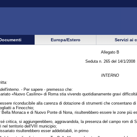
Documenti
Europa/Estero
Servizi ai 
Allegato B
Seduta n. 265 del 14/1/2008
INTERNO
itta:
dell'interno
. - Per sapere - premesso che:
riato «Nuovo Casilino» di Roma stia vivendo quotidianamente gravi difficoltà ne
 essere riconducibile alla carenza di dotazione di strumenti che consentano di 
Togliatti a Finocchio;
or Bella Monaca e di Nuovo Ponte di Nona, risulterebbero essere le zone più esp
er sé critica, si aggiungerebbero, aggravandola, la presenza del campo rom di 
nel territorio dell'VIII municipio;
sariato risulterebbero esser addebitabili, in primo