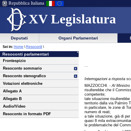
Repubblica Italiana
XV Legislatura
Menu
Vai
Menu
Vai
Deputati
Organi Parlamentari
al
al
di
di
Vai
Menu
menu
Sei in:
Home
\
Resoconti
\
ausilio
navigazione
al
di
di
Resoconti parlamentari
alla
principale
contenuto
navigazione
sezione
Frontespizio
navigazione
principale
...
Resoconto sommario
Resoconto stenografico
Interrogazioni a risposta scr
Votazioni elettroniche
MAZZOCCHI. -
Al Ministro 
risulterebbe che il Commissa
Allegato A
competente;
tale situazione risulterebbe
Allegato B
territorio dalla via Palmiro 
Audio/Video
in particolare, le zone di T
numero di reati;
Resoconto in formato PDF
a tale situazione, già di p
quasi 8 mila extracomunitari 
le problematiche del Commis