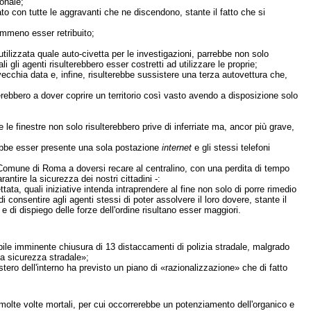
onale;
rato con tutte le aggravanti che ne discendono, stante il fatto che si
emmeno esser retribuito;
utilizzata quale auto-civetta per le investigazioni, parrebbe non solo
 gli agenti risulterebbero esser costretti ad utilizzare le proprie;
 vecchia data e, infine, risulterebbe sussistere una terza autovettura che,
verebbero a dover coprire un territorio così vasto avendo a disposizione solo
e finestre non solo risulterebbero prive di inferriate ma, ancor più grave,
erebbe esser presente una sola postazione
internet
e gli stessi telefoni
l Comune di Roma a doversi recare al centralino, con una perdita di tempo
antire la sicurezza dei nostri cittadini -:
ata, quali iniziative intenda intraprendere al fine non solo di porre rimedio
 consentire agli agenti stessi di poter assolvere il loro dovere, stante il
 di dispiego delle forze dell'ordine risultano esser maggiori.
dibile imminente chiusura di 13 distaccamenti di polizia stradale, malgrado
la sicurezza stradale»;
tero dell'interno ha previsto un piano di «razionalizzazione» che di fatto
, molte volte mortali, per cui occorrerebbe un potenziamento dell'organico e