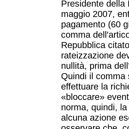
Presidente della
maggio 2007, entr
pagamento (60 gio
comma dell'artico
Repubblica citato
rateizzazione de
nullità, prima del
Quindi il comma st
effettuare la rich
«bloccare» eventua
norma, quindi, la
alcuna azione es
osservare che, c