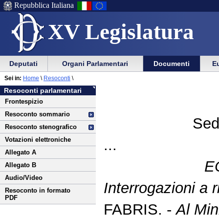
Repubblica Italiana
XV Legislatura
Menu
Vai
Menu
Vai
Deputati
Organi Parlamentari
Documenti
Eu
al
al
di
di
Vai
Menu
menu
Sei in:
Home
\
Resoconti
\
ausilio
navigazione
al
di
di
Resoconti parlamentari
alla
principale
contenuto
navigazione
sezione
Frontespizio
navigazione
principale
Resoconto sommario
Sed
Resoconto stenografico
Votazioni elettroniche
...
Allegato A
E
Allegato B
Audio/Video
Interrogazioni a r
Resoconto in formato
PDF
FABRIS. -
Al Min