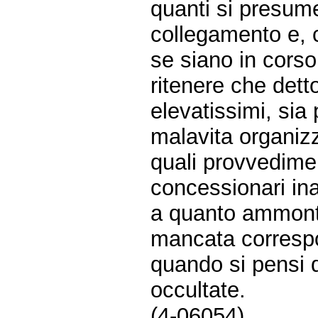
quanti si presume
collegamento e, co
se siano in cors
ritenere che detto
elevatissimi, sia
malavita organiz
quali provvediment
concessionari in
a quanto ammonti 
mancata correspo
quando si pensi 
occultate.
(4-06054)