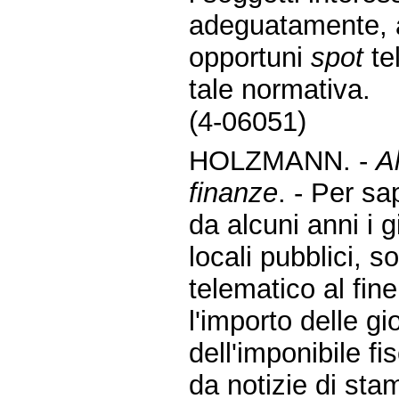
adeguatamente, a
opportuni
spot
tel
tale normativa.
(4-06051)
HOLZMANN. -
A
finanze
. - Per s
da alcuni anni i g
locali pubblici, s
telematico al fine
l'importo delle gi
dell'imponibile fi
da notizie di sta