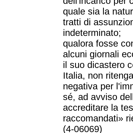
dell'incarico per 
quale sia la natu
tratti di assunzi
indeterminato;
qualora fosse con
alcuni giornali ec
il suo dicastero 
Italia, non rite
negativa per l'im
sé, ad avviso del
accreditare la tesi
raccomandati» ri
(4-06069)