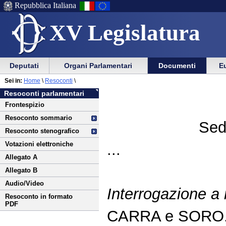
Repubblica Italiana
XV Legislatura
Menu
Vai
Menu
Vai
Deputati
Organi Parlamentari
Documenti
Eu
al
al
di
di
Vai
Menu
menu
Sei in:
Home
\
Resoconti
\
ausilio
navigazione
al
di
di
Resoconti parlamentari
alla
principale
contenuto
navigazione
sezione
Frontespizio
navigazione
principale
Resoconto sommario
Sed
Resoconto stenografico
Votazioni elettroniche
...
Allegato A
Allegato B
Audio/Video
Interrogazione a
Resoconto in formato
PDF
CARRA e SORO.