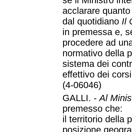
se il Ministro in
acclarare quanto 
dal quotidiano
Il
in premessa e, s
procedere ad una 
normativo della p
sistema dei contro
effettivo dei cors
(4-06046)
GALLI. -
Al Minis
premesso che:
il territorio dell
posizione geograf