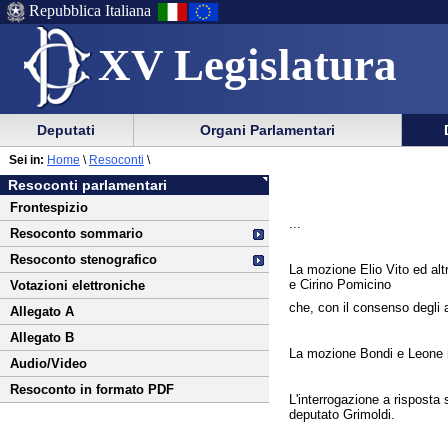
Repubblica Italiana
XV Legislatura
Menu
Vai
Menu
Vai
Deputati
Organi Parlamentari
al
al
di
di
Vai
Menu
menu
Sei in:
Home
\
Resoconti
\
ausilio
navigazione
al
di
di
Resoconti parlamentari
alla
principale
contenuto
navigazione
sezione
Frontespizio
navigazione
principale
...
Resoconto sommario
Resoconto stenografico
La mozione Elio Vito ed alt
e Cirino Pomicino
Votazioni elettroniche
che, con il consenso degli a
Allegato A
Allegato B
La mozione Bondi e Leone n.
Audio/Video
Resoconto in formato PDF
L'interrogazione a risposta 
deputato Grimoldi.