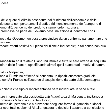
 della
 delle quote di Alitalia possedute dal Ministero dell'economia e delle
tale scelta comporteranno il drastico ridimensionamento dell'aeroporto di
o all'1 per cento del prodotto interno lordo nazionale;
ta promossa da parte del Governo nessuna azione di confronto con i
rapresa dal Governo non possa prescindere da un confronto parlamentare che
essione;
care effetti positivi sul piano del rilancio industriale; in tal senso non può
ce-Klm ed il relativo Piano Industriale e tutte le altre offerte di acquisto
ia e delle finanze, specificando altresì quali siano stati i motivi di natura
iali di Malpensa;
alpensa a Fiumicino affinché si consenta un riposizionamento graduale
 con Air France nell'accordo di acquisizione da parte della compagnia
 chiarire che tipo di rappresentanza sarà individuata in seno a tale
tture interessate alla cosiddetta
catchment area
di Malpensa, invitando a
l Comune di Milano e il Canton Ticino;
mento del personale e a prevedere adeguate forme di garanzia e idonei
 eventuali esuberi di Alitalia, qualora le decisioni assunte a conclusione