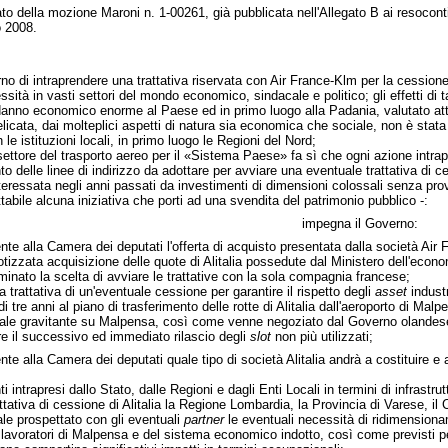
lato della mozione Maroni n. 1-00261, già pubblicata nell'Allegato B ai resoconti
o 2008.
no di intraprendere una trattativa riservata con Air France-Klm per la cessione
sità in vasti settori del mondo economico, sindacale e politico; gli effetti di 
no economico enorme al Paese ed in primo luogo alla Padania, valutato attorn
licata, dai molteplici aspetti di natura sia economica che sociale, non è sta
le istituzioni locali, in primo luogo le Regioni del Nord;
 settore del trasporto aereo per il «Sistema Paese» fa sì che ogni azione int
 delle linee di indirizzo da adottare per avviare una eventuale trattativa di c
interessata negli anni passati da investimenti di dimensioni colossali senza provo
tabile alcuna iniziativa che porti ad una svendita del patrimonio pubblico -:
impegna il Governo:
alla Camera dei deputati l'offerta di acquisto presentata dalla società Air Fran
potizzata acquisizione delle quote di Alitalia possedute dal Ministero dell'econom
inato la scelta di avviare le trattative con la sola compagnia francese;
trattativa di un'eventuale cessione per garantire il rispetto degli
asset
industr
i tre anni al piano di trasferimento delle rotte di Alitalia dall'aeroporto di M
riale gravitante su Malpensa, così come venne negoziato dal Governo olandese
re il successivo ed immediato rilascio degli
slot
non più utilizzati;
alla Camera dei deputati quale tipo di società Alitalia andrà a costituire e a
 intrapresi dallo Stato, dalle Regioni e dagli Enti Locali in termini di infrastru
attativa di cessione di Alitalia la Regione Lombardia, la Provincia di Varese, i
iale prospettato con gli eventuali
partner
le eventuali necessità di ridimensiona
 lavoratori di Malpensa e del sistema economico indotto, così come previsti per