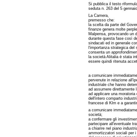
Si pubblica il testo riformu
seduta n. 263 del 5 gennai
La Camera,
premesso che:
la scelta da parte del Gover
finanze genera molte perples
Malpensa, provocando un dan
durante questa fase così de
sindacati ed in generale con 
l'importanza strategica del
consenta un approfondimento
la società Alitalia è stata 
essere quindi ritenuta accet
a comunicare immediatamente 
pervenute in relazione all'i
industriale che hanno determ
ad assumere direttamente la 
ad applicare una moratoria d
dell'intero comparto indust
francese di Klm e a garanti
a comunicare immediatamente 
società;
a confermare gli investimenti
partecipare all'eventuale tr
a chiarire nel piano industr
ammortizzatori sociali per i