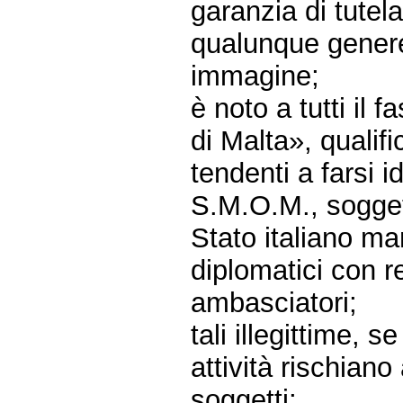
garanzia di tutel
qualunque genere 
immagine;
è noto a tutti il 
di Malta», qualifi
tendenti a farsi i
S.M.O.M., soggett
Stato italiano man
diplomatici con r
ambasciatori;
tali illegittime, s
attività rischiano
soggetti;