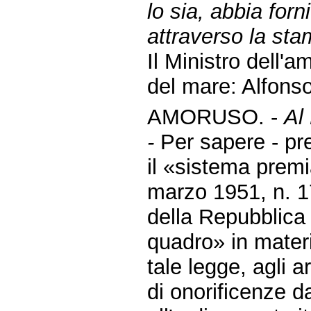
lo sia, abbia for
attraverso la sta
Il Ministro dell'am
del mare: Alfons
AMORUSO. -
Al
-
Per sapere - p
il «sistema premi
marzo 1951, n. 17
della Repubblica 
quadro» in mater
tale legge, agli a
di onorificenze d