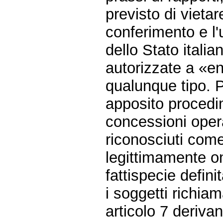
previsto di vieta
conferimento e l'
dello Stato itali
autorizzate a «ent
qualunque tipo. P
apposito procedim
concessioni opera
riconosciuti come
legittimamente on
fattispecie defin
i soggetti richia
articolo 7 deriva