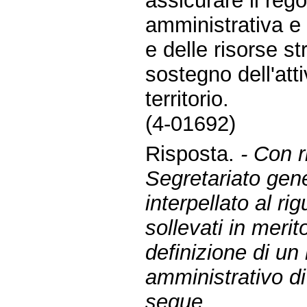
assicurare il reg
amministrativa e 
e delle risorse s
sostegno dell'att
territorio.
(4-01692)
Risposta.
- Con r
Segretariato gene
interpellato al ri
sollevati in merit
definizione di un
amministrativo d
segue.