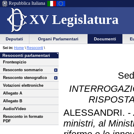
Repubblica Italiana
XV Legislatura
Menu
Vai
Menu
Vai
Deputati
Organi Parlamentari
Documenti
Eu
al
al
di
di
Vai
Menu
menu
Sei in:
Home
\
Resoconti
\
ausilio
navigazione
al
di
di
Resoconti parlamentari
alla
principale
contenuto
navigazione
sezione
Frontespizio
navigazione
principale
Resoconto sommario
Sed
Resoconto stenografico
Votazioni elettroniche
INTERROGAZI
Allegato A
RISPOSTA
Allegato B
Audio/Video
ALESSANDRI. -
Resoconto in formato
ministri, al Minist
PDF