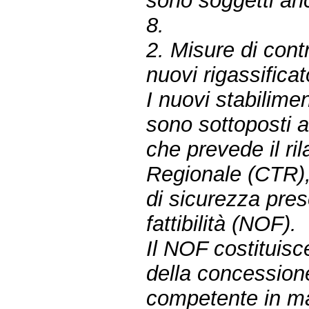
sono soggetti anc
8.
2. Misure di contr
nuovi rigassifica
I nuovi stabilime
sono sottoposti a
che prevede il ri
Regionale (CTR),
di sicurezza pres
fattibilità (NOF).
Il NOF costituisc
della concessione 
competente in ma