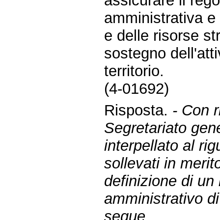
assicurare il reg
amministrativa e 
e delle risorse s
sostegno dell'att
territorio.
(4-01692)
Risposta.
- Con r
Segretariato gene
interpellato al ri
sollevati in merit
definizione di un
amministrativo d
segue.