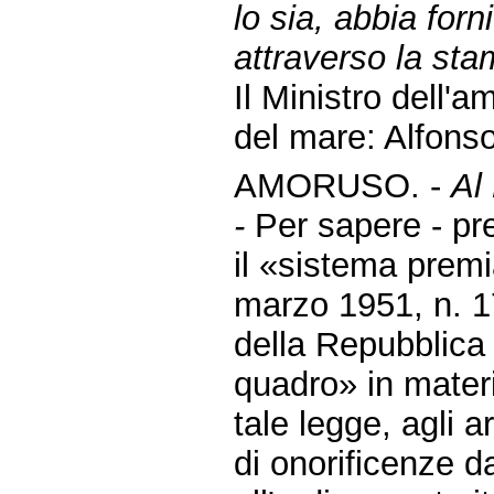
lo sia, abbia for
attraverso la sta
Il Ministro dell'am
del mare: Alfons
AMORUSO. -
Al
-
Per sapere - p
il «sistema premi
marzo 1951, n. 17
della Repubblica 
quadro» in mater
tale legge, agli a
di onorificenze d