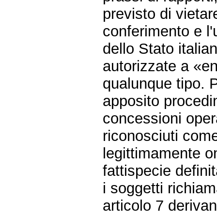
previsto di vieta
conferimento e l'
dello Stato itali
autorizzate a «ent
qualunque tipo. P
apposito procedim
concessioni opera
riconosciuti come
legittimamente on
fattispecie defin
i soggetti richia
articolo 7 deriva