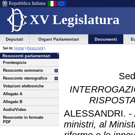
Repubblica Italiana
XV Legislatura
Menu
Vai
Menu
Vai
Deputati
Organi Parlamentari
Documenti
Eu
al
al
di
di
Vai
Menu
menu
Sei in:
Home
\
Resoconti
\
ausilio
navigazione
al
di
di
Resoconti parlamentari
alla
principale
contenuto
navigazione
sezione
Frontespizio
navigazione
principale
Resoconto sommario
Sed
Resoconto stenografico
Votazioni elettroniche
INTERROGAZI
Allegato A
RISPOSTA
Allegato B
Audio/Video
ALESSANDRI. -
Resoconto in formato
ministri, al Minist
PDF