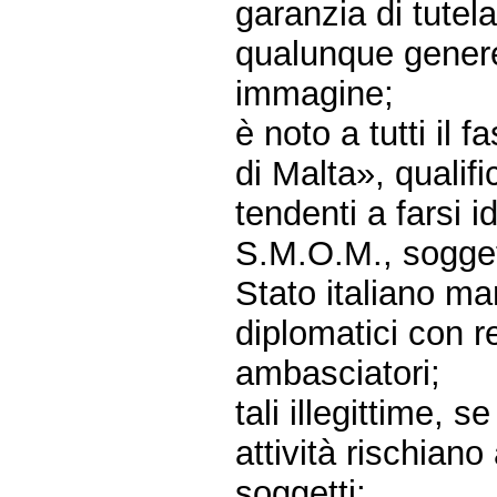
garanzia di tutel
qualunque genere 
immagine;
è noto a tutti il 
di Malta», qualifi
tendenti a farsi i
S.M.O.M., soggett
Stato italiano man
diplomatici con r
ambasciatori;
tali illegittime, s
attività rischiano
soggetti;