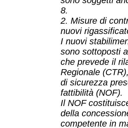
sono soggetti anc
8.
2. Misure di contr
nuovi rigassifica
I nuovi stabilime
sono sottoposti a
che prevede il ri
Regionale (CTR),
di sicurezza pres
fattibilità (NOF).
Il NOF costituisc
della concessione 
competente in ma