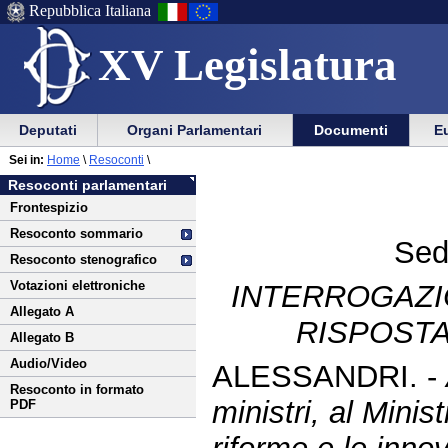
Repubblica Italiana
XV Legislatura
Menu
Vai
Menu
Vai
Deputati
Organi Parlamentari
Documenti
Eu
al
al
di
di
Vai
Menu
menu
Sei in:
Home
\
Resoconti
\
ausilio
navigazione
al
di
di
Resoconti parlamentari
alla
principale
contenuto
navigazione
sezione
Frontespizio
navigazione
principale
Resoconto sommario
Sed
Resoconto stenografico
Votazioni elettroniche
INTERROGAZI
Allegato A
RISPOSTA
Allegato B
Audio/Video
ALESSANDRI. -
Resoconto in formato
ministri, al Minist
PDF