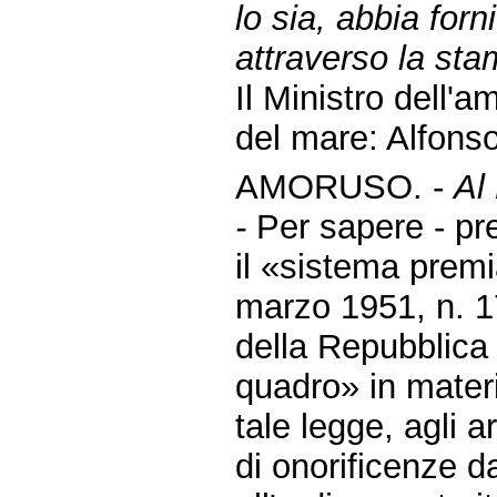
lo sia, abbia for
attraverso la sta
Il Ministro dell'am
del mare: Alfons
AMORUSO. -
Al
-
Per sapere - p
il «sistema premi
marzo 1951, n. 17
della Repubblica 
quadro» in mater
tale legge, agli a
di onorificenze d