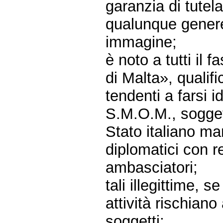
garanzia di tutel
qualunque genere 
immagine;
è noto a tutti il 
di Malta», qualifi
tendenti a farsi i
S.M.O.M., soggett
Stato italiano man
diplomatici con r
ambasciatori;
tali illegittime, s
attività rischiano
soggetti;