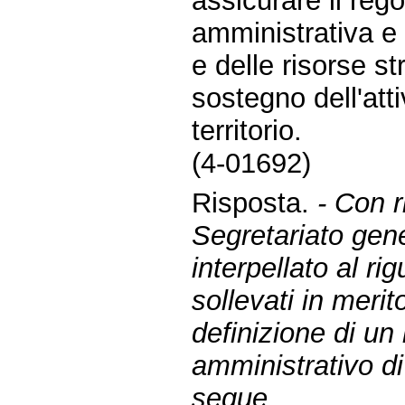
assicurare il reg
amministrativa e 
e delle risorse s
sostegno dell'att
territorio.
(4-01692)
Risposta.
- Con r
Segretariato gene
interpellato al ri
sollevati in merit
definizione di un
amministrativo d
segue.