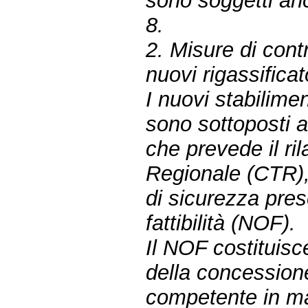
sono soggetti anc
8.
2. Misure di contr
nuovi rigassifica
I nuovi stabilime
sono sottoposti a
che prevede il ri
Regionale (CTR),
di sicurezza pres
fattibilità (NOF).
Il NOF costituisc
della concessione 
competente in ma