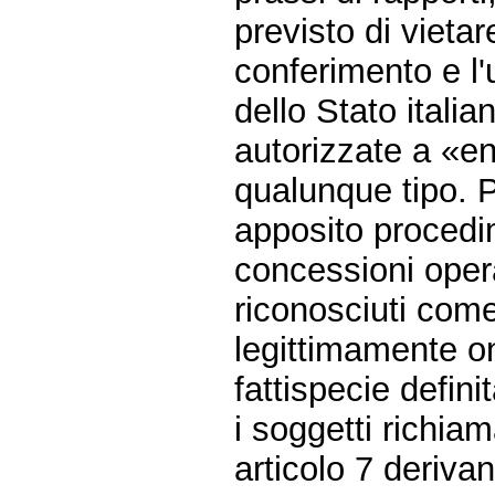
previsto di vieta
conferimento e l'
dello Stato itali
autorizzate a «ent
qualunque tipo. P
apposito procedim
concessioni opera
riconosciuti come
legittimamente on
fattispecie defin
i soggetti richia
articolo 7 deriva