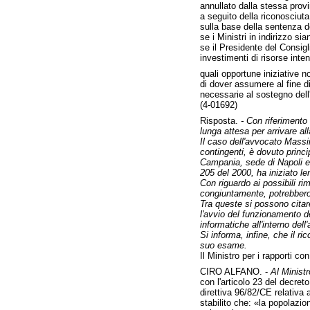
annullato dalla stessa provi
a seguito della riconosciuta
sulla base della sentenza del
se i Ministri in indirizzo s
se il Presidente del Consig
investimenti di risorse inte
quali opportune iniziative n
di dover assumere al fine di
necessarie al sostegno dell'
(4-01692)
Risposta.
- Con riferimento 
lunga attesa per arrivare al
Il caso dell'avvocato Massim
contingenti, è dovuto princi
Campania, sede di Napoli e 
205 del 2000, ha iniziato l
Con riguardo ai possibili ri
congiuntamente, potrebbero r
Tra queste si possono citare
l'avvio del funzionamento de
informatiche all'interno dell
Si informa, infine, che il r
suo esame.
Il Ministro per i rapporti co
CIRO ALFANO. -
Al Ministr
con l'articolo 23 del decret
direttiva 96/82/CE relativa 
stabilito che: «la popolazio