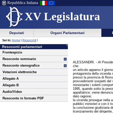
Repubblica Italiana
XV Legislatura
Menu
Vai
Menu
Vai
Deputati
Organi Parlamentari
al
al
di
di
Vai
Menu
menu
Sei in:
Home
\
Resoconti
\
ausilio
navigazione
al
di
di
Resoconti parlamentari
alla
principale
contenuto
navigazione
sezione
Frontespizio
navigazione
principale
Resoconto sommario
ALESSANDRI. -
Al Presiden
Resoconto stenografico
che:
un articolo apparso il gior
Votazioni elettroniche
protagonista della vicenda 
presso la provincia di Roma,
Allegato A
provvedimenti sospetti del v
nonostante i solerti comport
Allegato B
1995, quando sotto la preside
Audio/Video
appaltatrice, viene denunci
dato ragione;
Resoconto in formato PDF
la vicenda prosegue nella au
pubblici ministeri e con il 
la conclusione giudiziaria d
licenziamento del dirigente, 