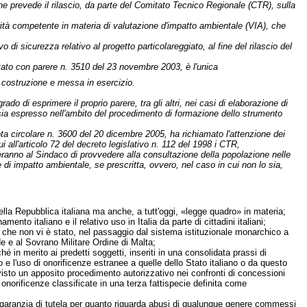
he prevede il rilascio, da parte del Comitato Tecnico Regionale (CTR), sulla
orità competente in materia di valutazione d'impatto ambientale (VIA), che
o di sicurezza relativo al progetto particolareggiato, al fine del rilascio del
 Stato con parere n. 3510 del 23 novembre 2003, è l'unica
a costruzione e messa in esercizio.
o di esprimere il proprio parere, tra gli altri, nei casi di elaborazione di
e sia espresso nell'ambito del procedimento di formazione dello strumento
 nota circolare n. 3600 del 20 dicembre 2005, ha richiamato l'attenzione dei
 all'articolo 72 del decreto legislativo n. 112 del 1998 i CTR,
iederanno al Sindaco di provvedere alla consultazione della popolazione nelle
 di impatto ambientale, se prescritta, ovvero, nel caso in cui non lo sia,
della Repubblica italiana ma anche, a tutt'oggi, «legge quadro» in materia;
amento italiano e il relativo uso in Italia da parte di cittadini italiani;
to che non vi è stato, nel passaggio dal sistema istituzionale monarchico a
e e al Sovrano Militare Ordine di Malta;
 in merito ai predetti soggetti, inseriti in una consolidata prassi di
e l'uso di onorificenze estranee a quelle dello Stato italiano o da questo
evisto un apposito procedimento autorizzativo nei confronti di concessioni
 onorificenze classificate in una terza fattispecie definita come
a garanzia di tutela per quanto riguarda abusi di qualunque genere commessi