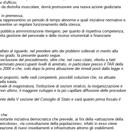
 d'ufficio;
tto da distrofia muscolare, dovrà promuovere una nuova azione giudiziaria
ti in premessa;
va rappresentino un periodo di tempo abnorme e quali iniziative normative e
consentire un regolare funzionamento della stessa;
ella pubblica amministrazione ritengano, per quanto di rispettiva competenza,
tta gestione del personale e delle risorse strumentali e finanziarie
ellato al riguardo, nel prendere atto dei problemi sollevati in merito alla
primo grado, fa presente quanto segue.
clusione del procedimento, oltre che, nel caso citato, riferito a fatti
minato preoccupanti livelli di arretrato, in particolare presso il TAR della
 2000 e che, solo dopo la prima attuazione dei rimedi posti dalla legge n.
no proposto, nelle sedi competenti, possibili soluzioni che, se attuate
lla tutela.
le di magistratura; l'istituzione di sezioni stralcio; la riorganizzazione e
non ultimo, il maggiore sviluppo e la più capillare diffusione delle procedure
ente della V sezione del Consiglio di Stato e sarà quanto prima fissato il
 che:
portante iniziativa democratica che prevede, ai fini della «attuazione della
pericolose», «la consultazione della popolazione»; infatti in esso viene
eazione di nuovi insediamenti e infrastrutture attorno gli stabilimenti