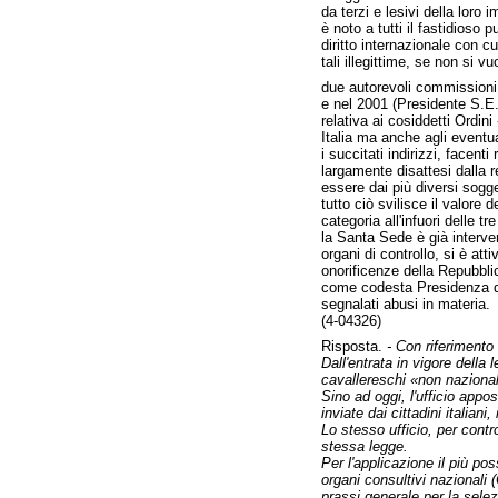
da terzi e lesivi della loro 
è noto a tutti il fastidioso 
diritto internazionale con c
tali illegittime, se non si vu
due autorevoli commissioni, 
e nel 2001 (Presidente S.E. 
relativa ai cosiddetti Ordini
Italia ma anche agli eventu
i succitati indirizzi, facent
largamente disattesi dalla re
essere dai più diversi sogge
tutto ciò svilisce il valore 
categoria all'infuori delle tr
la Santa Sede è già interve
organi di controllo, si è at
onorificenze della Repubblic
come codesta Presidenza del 
segnalati abusi in materia.
(4-04326)
Risposta.
- Con riferimento
Dall'entrata in vigore della 
cavallereschi «non nazionali
Sino ad oggi, l'ufficio appo
inviate dai cittadini italian
Lo stesso ufficio, per contr
stessa legge.
Per l'applicazione il più pos
organi consultivi nazionali 
prassi generale per la selez