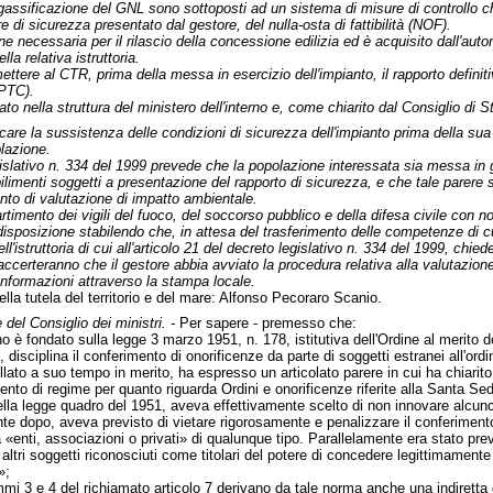
rigassificazione del GNL sono sottoposti ad un sistema di misure di controllo c
e di sicurezza presentato dal gestore, del nulla-osta di fattibilità (NOF).
e necessaria per il rilascio della concessione edilizia ed è acquisito dall'aut
la relativa istruttoria.
ettere al CTR, prima della messa in esercizio dell'impianto, il rapporto definitiv
(PTC).
to nella struttura del ministero dell'interno e, come chiarito dal Consiglio di
icare la sussistenza delle condizioni di sicurezza dell'impianto prima della su
lazione.
gislativo n. 334 del 1999 prevede che la popolazione interessata sia messa in grad
abilimenti soggetti a presentazione del rapporto di sicurezza, e che tale parer
nto di valutazione di impatto ambientale.
ipartimento dei vigili del fuoco, del soccorso pubblico e della difesa civile con
disposizione stabilendo che, in attesa del trasferimento delle competenze di cui
ll'istruttoria di cui all'articolo 21 del decreto legislativo n. 334 del 1999, ch
ccerteranno che il gestore abbia avviato la procedura relativa alla valutazione
informazioni attraverso la stampa locale.
della tutela del territorio e del mare: Alfonso Pecoraro Scanio.
 del Consiglio dei ministri. -
Per sapere - premesso che:
no è fondato sulla legge 3 marzo 1951, n. 178, istitutiva dell'Ordine al merito 
8, disciplina il conferimento di onorificenze da parte di soggetti estranei all'ordin
pellato a suo tempo in merito, ha espresso un articolato parere in cui ha chiari
nto di regime per quanto riguarda Ordini e onorificenze riferite alla Santa Sed
della legge quadro del 1951, aveva effettivamente scelto di non innovare alcunché
e dopo, aveva previsto di vietare rigorosamente e penalizzare il conferimento 
 «enti, associazioni o privati» di qualunque tipo. Parallelamente era stato pr
 altri soggetti riconosciuti come titolari del potere di concedere legittimamente
»;
ommi 3 e 4 del richiamato articolo 7 derivano da tale norma anche una indirett