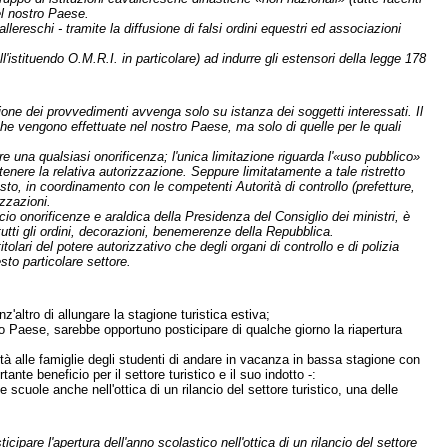
el nostro Paese.
ereschi - tramite la diffusione di falsi ordini equestri ed associazioni
'istituendo O.M.R.I. in particolare) ad indurre gli estensori della legge 178
ione dei provvedimenti avvenga solo su istanza dei soggetti interessati. Il
che vengono effettuate nel nostro Paese, ma solo di quelle per le quali
re una qualsiasi onorificenza; l'unica limitazione riguarda l'«uso pubblico»
enere la relativa autorizzazione. Seppure limitatamente a tale ristretto
asto, in coordinamento con le competenti Autorità di controllo (prefetture,
izzazioni.
io onorificenze e araldica della Presidenza del Consiglio dei ministri, è
utti gli ordini, decorazioni, benemerenze della Repubblica.
itolari del potere autorizzativo che degli organi di controllo e di polizia
sto particolare settore.
altro di allungare la stagione turistica estiva;
stro Paese, sarebbe opportuno posticipare di qualche giorno la riapertura
tà alle famiglie degli studenti di andare in vacanza in bassa stagione con
ante beneficio per il settore turistico e il suo indotto -:
 scuole anche nell'ottica di un rilancio del settore turistico, una delle
ipare l'apertura dell'anno scolastico nell'ottica di un rilancio del settore