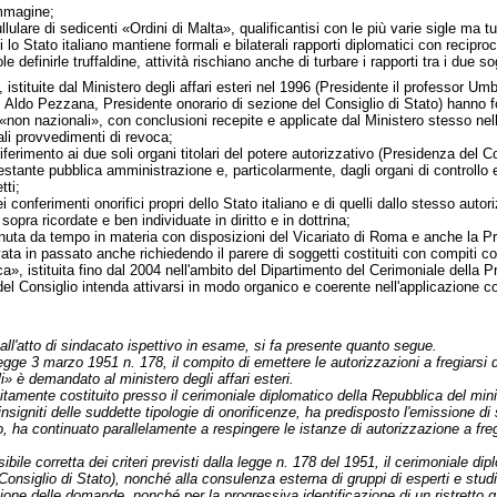
immagine;
pullulare di sedicenti «Ordini di Malta», qualificantisi con le più varie sigle ma 
ui lo Stato italiano mantiene formali e bilaterali rapporti diplomatici con recip
ole definirle truffaldine, attività rischiano anche di turbare i rapporti tra i due so
istituite dal Ministero degli affari esteri nel 1996 (Presidente il professor U
Aldo Pezzana, Presidente onorario di sezione del Consiglio di Stato) hanno for
 «non nazionali», con conclusioni recepite e applicate dal Ministero stesso nelle 
ali provvedimenti di revoca;
i riferimento ai due soli organi titolari del potere autorizzativo (Presidenza del 
stante pubblica amministrazione e, particolarmente, dagli organi di controllo e di
tti;
dei conferimenti onorifici propri dello Stato italiano e di quelli dallo stesso autor
e sopra ricordate e ben individuate in diritto e in dottrina;
nuta da tempo in materia con disposizioni del Vicariato di Roma e anche la Pr
tivata in passato anche richiedendo il parere di soggetti costituiti con compiti c
a», istituita fino dal 2004 nell'ambito del Dipartimento del Cerimoniale della Pr
Consiglio intenda attivarsi in modo organico e coerente nell'applicazione corret
 all'atto di sindacato ispettivo in esame, si fa presente quanto segue.
legge 3 marzo 1951 n. 178, il compito di emettere le autorizzazioni a fregiarsi del
» è demandato al ministero degli affari esteri.
sitamente costituito presso il cerimoniale diplomatico della Repubblica del mini
i, insigniti delle suddette tipologie di onorificenze, ha predisposto l'emissione di
o, ha continuato parallelamente a respingere le istanze di autorizzazione a fregi
sibile corretta dei criteri previsti dalla legge n. 178 del 1951, il cerimoniale dip
(Consiglio di Stato), nonché alla consulenza esterna di gruppi di esperti e stud
ione delle domande, nonché per la progressiva identificazione di un ristretto gr