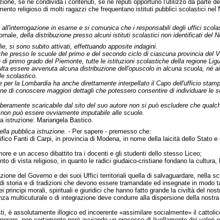
ione, se ne condivida i contenuti, se ne reputi opportuno l'utilizzo da parte d
ento religioso di molti ragazzi che frequentano istituti pubblici scolastici nel N
o all'interrogazione in esame e si comunica che i responsabili degli uffici scol
ornale,
della distribuzione presso alcuni istituti scolastici non identificati del N
ie, si sono subito attivati, effettuando apposite indagini.
iche presso le scuole del primo e del secondo ciclo di ciascuna provincia del 
 di primo grado del Piemonte, tutte le istituzioni scolastiche della regione Ligu
ta essere avvenuta alcuna distribuzione dell'opuscolo in alcuna scuola, né ai D
le scolastico.
le per la Lombardia ha anche direttamente interpellato il Capo dell'ufficio stam
ine di conoscere maggiori dettagli che potessero consentire di individuare le s
 liberamente scaricabile dal sito del suo autore non si può escludere che qua
à non può essere ovviamente imputabile alle scuole.
ca istruzione: Mariangela Bastico.
ella pubblica istruzione. -
Per sapere - premesso che:
fico Fanti di Carpi, in provincia di Modena, in nome della laicità dello Stato 
ore e un acceso dibattito tra i docenti e gli studenti dello stesso Liceo;
to di vista religioso, in quanto le radici giudaico-cristiane fondano la cultura, le
ne del Governo e dei suoi Uffici territoriali quella di salvaguardare, nella scuo
di storia e di tradizioni che devono essere tramandate ed insegnate in modo tal
principi morali, spirituali e giuridici che hanno fatto grande la civiltà del nos
a multicuturale o di integrazione deve condurre alla dispersione della nostra id
ti, è assolutamente illogico ed incoerente «assimilare socialmente» il cattolices
operare, non certamente però avviando un processo di livellamento dei valori e de