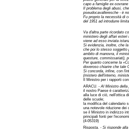
capo a famiglie ex-sovrane d
Il problema degli abusi, che
pseudocavalleresche - è no
Fu proprio la necessità di c
del 1951 ad introdurre limit
Va d'altra parte ricordato c
ministero degli affari ester
viene ad esso inviata istanz
Si evidenzia, inoltre, che l
che poi lo stesso soggetto p
ambito di manovra, il minist
questure, commissariati), pe
Per quanto concerne la «Comm
doveroso chiarire che tale 
Si concorda, infine, con l'in
(mistero dell'interno, minis
Il Ministro per i rapporti co
ARACU. -
Al Ministro della 
il nostro Paese è caratteriz
alla luce di ciò, nell'ottic
delle scuole;
la modifica del calendario s
una notevole riduzione dei co
se il Ministro in indirizzo i
principali fonti per l'econo
(4-05319)
Risposta.
- Si risponde alla