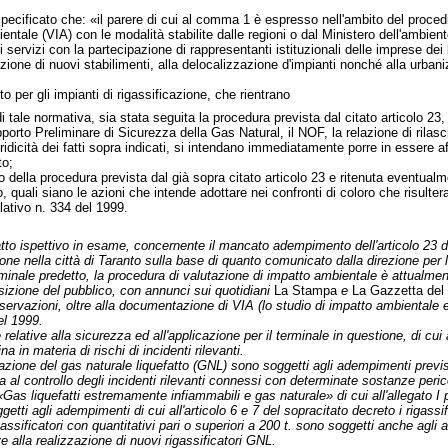
pecificato che: «il parere di cui al comma 1 è espresso nell'ambito del proce
entale (VIA) con le modalità stabilite dalle regioni o dal Ministero dell'ambie
i servizi con la partecipazione di rappresentanti istituzionali delle imprese dei 
ruzione di nuovi stabilimenti, alla delocalizzazione d'impianti nonché alla urbani
to per gli impianti di rigassificazione, che rientrano
tale normativa, sia stata seguita la procedura prevista dal citato articolo 23, p
porto Preliminare di Sicurezza della Gas Natural, il NOF, la relazione di rilascio
ridicità dei fatti sopra indicati, si intendano immediatamente porre in essere af
to;
o della procedura prevista dal già sopra citato articolo 23 e ritenuta eventualm
o, quali siano le azioni che intende adottare nei confronti di coloro che risul
slativo n. 334 del 1999.
l'atto ispettivo in esame, concernente il mancato adempimento dell'articolo 23 de
zione nella città di Taranto sulla base di quanto comunicato dalla direzione per
rminale predetto, la procedura di valutazione di impatto ambientale è attualment
zione del pubblico, con annunci sui quotidiani
La Stampa
e
La Gazzetta del
ervazioni, oltre alla documentazione di VIA (lo studio di impatto ambientale ed
el 1999.
 relative alla sicurezza ed all'applicazione per il terminale in questione, di c
ina in materia di rischi di incidenti rilevanti.
icazione del gas naturale liquefatto (GNL) sono soggetti agli adempimenti previs
va al controllo degli incidenti rilevanti connessi con determinate sostanze peri
 «Gas liquefatti estremamente infiammabili e gas naturale» di cui all'allegato I 
tti agli adempimenti di cui all'articolo 6 e 7 del sopracitato decreto i rigassif
gassificatori con quantitativi pari o superiori a 200 t. sono soggetti anche agli a
ve alla realizzazione di nuovi rigassificatori GNL.