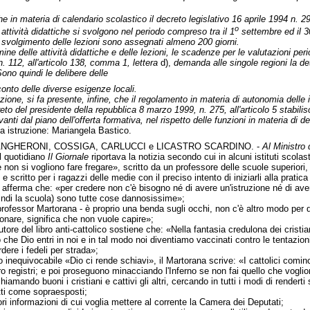
he in materia di calendario scolastico il decreto legislativo 16 aprile 1994 n. 29
o
 attività didattiche si svolgono nel periodo compreso tra il 1
settembre ed il 3
o svolgimento delle lezioni sono assegnati almeno 200 giorni.
mine delle attività didattiche e delle lezioni, le scadenze per le valutazioni per
. 112, all'articolo 138, comma 1, lettera
d),
demanda alle singole regioni la dete
 Sono quindi le delibere delle
conto delle diverse esigenze locali.
one, si fa presente, infine, che il regolamento in materia di autonomia delle is
o del presidente della repubblica 8 marzo 1999, n. 275, all'articolo 5 stabilisc
anti dal piano dell'offerta formativa, nel rispetto delle funzioni in materia di 
ca istruzione: Mariangela Bastico.
ANGHERONI, COSSIGA, CARLUCCI e LICASTRO SCARDINO. -
Al Ministro 
l quotidiano
Il Giornale
riportava la notizia secondo cui in alcuni istituti scolasti
on si vogliono fare fregare», scritto da un professore delle scuole superiori,
 e scritto per i ragazzi delle medie con il preciso intento di iniziarli alla pratic
si afferma che: «per credere non c'è bisogno né di avere un'istruzione né di ave
quindi la scuola) sono tutte cose dannosissime»;
professor Martorana - è proprio una benda sugli occhi, non c'è altro modo per def
onare, significa che non vuole capire»;
utore del libro anti-cattolico sostiene che: «Nella fantasia credulona dei cristi
ono che Dio entri in noi e in tal modo noi diventiamo vaccinati contro le tentaz
dere i fedeli per strada»;
olo inequivocabile «Dio ci rende schiavi», il Martorana scrive: «I cattolici comin
oro registri; e poi proseguono minacciando l'Inferno se non fai quello che voglio
amando buoni i cristiani e cattivi gli altri, cercando in tutti i modi di renderti
tti come sopraesposti;
ori informazioni di cui voglia mettere al corrente la Camera dei Deputati;