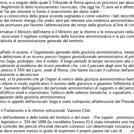
ncia, e a seguito della quale il Tribunale di Roma apriva un processo per abuso
 illegittimità di detto licenziamento l'avvocato, che oggi ha 71 anni ed è affe
 Tar per ottenere in futuro il risarcimento dei danni subiti -:
iano a conoscenza della grave vicenda segnalata e come valutino i fatti descrit
lio dei ministri ritenga che undici anni per ottenere una sentenza amministrati
nda promuove per favorire l'abbreviazione dei tempi della giustizia al fine di 
ormative il Ministro dell'interno e il Ministro per le riforme e le innovazioni n
 assicurare il regolare svolgimento della funzione amministrativa e la più corre
attività di amministrazione generale del territorio.
all'atto in esame, il Segretariato generale della giustizia amministrativa, interp
la definizione di un ricorso presso l'organo giurisdizionale amministrativo di 
o Sega, purtroppo, non è isolato. Il lungo periodo di tempo necessario alla con
palmente al problema dei ricorsi pendenti che, con il passare degli anni ha deter
presso il TAR del Lazio, sede di Roma, che hanno toccato il culmine nell'anno
entamente a decrescere.
medi, si fa presente che gli Organi di vertice della giustizia amministrativa han
idurre in modo significativo il numero delle giacenze e garantire l'effettività de
: l'aumento dell'organico del personale amministrativo di supporto e del persona
ll'ufficio studi e massimario; l'utilizzo delle udienze tematiche; e soprattutto, 
'apparato della giustizia amministrativa.
icorso in appello dell'avvocato Sega è stato sottoposto all'attenzione del Presid
n il Parlamento e le riforme istituzionali: Vannino Chiti.
o dell'ambiente e della tutela del territorio e del mare. -
Per sapere - premesso
o legislativo n. 334 del 1999 (la cosiddetta Seveso II) è stata introdotta una im
al controllo dei pericoli d'incendi rilevanti connessi con determinate sostanze 
ne deve essere messa in grado di esprimere il proprio parere nei casi di ..... cr