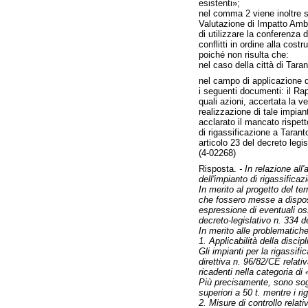
esistenti»;
nel comma 2 viene inoltre s
Valutazione di Impatto Ambi
di utilizzare la conferenza d
conflitti in ordine alla cost
poiché non risulta che:
nel caso della città di Taran
nel campo di applicazione di 
i seguenti documenti: il Rap
quali azioni, accertata la ve
realizzazione di tale impian
acclarato il mancato rispett
di rigassificazione a Tarant
articolo 23 del decreto legi
(4-02268)
Risposta.
- In relazione al
dell'impianto di rigassifica
In merito al progetto del te
che fossero messe a disposi
espressione di eventuali oss
decreto-legislativo n. 334 d
In merito alle problematiche
1. Applicabilità della discipl
Gli impianti per la rigassif
direttiva n. 96/82/CE relati
ricadenti nella categoria di
Più precisamente, sono sogge
superiori a 50 t. mentre i ri
2. Misure di controllo relati