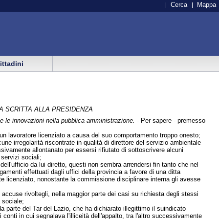
Cerca
Mappa
cittadini
A SCRITTA ALLA PRESIDENZA
e e le innovazioni nella pubblica amministrazione. -
Per sapere - premesso
di un lavoratore licenziato a causa del suo comportamento troppo onesto;
irregolarità riscontrate in qualità di direttore del servizio ambientale
sivamente allontanato per essersi rifiutato di sottoscrivere alcuni
ervizi sociali;
l'ufficio da lui diretto, questi non sembra arrendersi fin tanto che nel
amenti effettuati dagli uffici della provincia a favore di una ditta
e licenziato, nonostante la commissione disciplinare interna gli avesse
accuse rivoltegli, nella maggior parte dei casi su richiesta degli stessi
 sociale;
 parte del Tar del Lazio, che ha dichiarato illegittimo il suindicato
conti in cui segnalava l'illiceità dell'appalto, tra l'altro successivamente