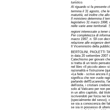
turistico.
Al riguardo si fa presente c
termina il 31 agosto, che le
maturità, ed inoltre che all
Il ministero determina il ter
legislativo 31 marzo 1998, n
nelle varie aree territoriali.
regioni interessate a tener 
Per completezza di informazi
marzo 1997, n. 59 con decret
relazione alle esigenze deriv
Il Viceministro della pubbli
BERTOLINI, PAOLETTI T
in data 20 settembre 2007 i
Catechismo per giovani che n
si tratta di un testo pensato
nel libro «Il piccolo ateo» 
razionalità e l'istruzione (
«La fede - scrive ancora il 
significa che non vuole ragi
parlando dell'Eucarestia, l'a
dell'ostia, i cristiani cred
solo al Vaticano per non per
in un altro capitolo, dal tit
iscrivendoti per forza nei l
(specialmente del sesso), chi
se sia a conoscenza dei fa
se sia in possesso di ulteri