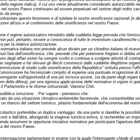
ella regione italica), il cui uso viene attualmente considerato autorizzabile n
 nel nostro Paese continuano ad essere perpetuati nel settore degli ordini cavall
to da tempo.
ontrastare questo fenomeno e di tutelare le nostre onorificenze nazionali (e dell
azioni all'uso e al conferimento delle onorificenze nel nostro Paese.
ome il regime autorizzativo introdotto dalla suddetta legge preveda che l'emiss
i non può, pertanto, essere a conoscenza di tutte le investiture cavalleresche 
a per la relativa autorizzazione.
a normativa italiana non prevede alcun divieto per un cittadino italiano di riceve
uò fare dell'onorificenza, che: prevede che per potersene fregiare si debba ott
ero degli affari esteri ha sempre svolto e continua a svolgere attività di contr
r segnalare e far rilevare gli illeciti commessi dalle suddette illegittime organ
issione di studio sulle onoreficenze della Repubblica" istituita presso l'uffic
Commissione ha l'essenziale compito di esperire una puntuale ricognizione di t
terrogante sull'opportunità di una più incisiva azione, sia da parte degli organi t
tero della difesa), per una rigorosa applicazione delle normative in vigore in que
n il Parlamento e le riforme istituzionali: Vannino Chiti.
pubblica istruzione. -
Per sapere - premesso che:
zato da una situazione climatico-ambientale favorevole, che consentirebbe senz'
a di un rilancio del settore turistico, pilastro fondamentale dell'economia del no
colastico porterebbe un duplice vantaggio: da una parte si darebbe la possibili
sti e dall'altra, allungando la stagione turistica estiva, si recherebbe un import
ntenda assumere le opportune iniziative normative per posticipare l'apertura delle
mia del nostro Paese.
 interrogazione parlamentare in esame con la quale l'interrogante chiede di postic