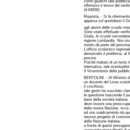
come giudichi tale pubblicaz
offensivo e lesivo del sentim
(4-04930)
Risposta.
- Si fa riferiment
apparsa sul quotidiano
il Gi
agli alunni delle scuole med
Sono state effettuate verif
Giulia, le scuole secondarie
regione Lombardia. Non risul
merito da parte del persona
L'ufficio scolastico regiona
denunciato il problema, al f
precise.
Poiché trattasi di un testo
telematica; tale eventualit
Il Viceministro della pubbli
BERTOLINI. -
Al Ministro d
un docente del Liceo scienti
il crocifisso;
tale gesto ha suscitato clam
la questione trascende il pun
base della società italiana;
deve essere una preoccupazio
della nostra Nazione, ricca 
ed uno sradicamento da quei 
nessun progetto di convivenz
della Nazione italiana;
a fronte di questi presuppos
assicurata piena libertà di 