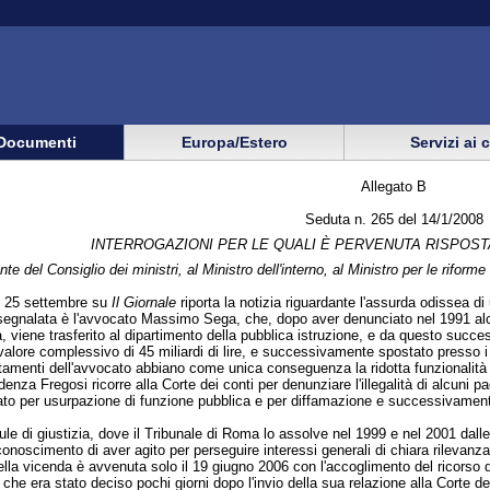
Documenti
Europa/Estero
Servizi ai 
Allegato B
Seduta n. 265 del 14/1/2008
INTERROGAZIONI PER LE QUALI È PERVENUTA RISPOST
te del Consiglio dei ministri, al Ministro dell'interno, al Ministro per le riform
no 25 settembre su
Il Giornale
riporta la notizia riguardante l'assurda odissea 
segnalata è l'avvocato Massimo Sega, che, dopo aver denunciato nel 1991 alcune 
 viene trasferito al dipartimento della pubblica istruzione, e da questo succes
alore complessivo di 45 miliardi di lire, e successivamente spostato presso i s
amenti dell'avvocato abbiano come unica conseguenza la ridotta funzionalità del
nza Fregosi ricorre alla Corte dei conti per denunziare l'illegalità di alcuni pag
ato per usurpazione di funzione pubblica e per diffamazione e successivament
le di giustizia, dove il Tribunale di Roma lo assolve nel 1999 e nel 2001 dalle 
riconoscimento di aver agito per perseguire interessi generali di chiara rilevanza
ella vicenda è avvenuta solo il 19 giugno 2006 con l'accoglimento del ricorso da
che era stato deciso pochi giorni dopo l'invio della sua relazione alla Corte dei 