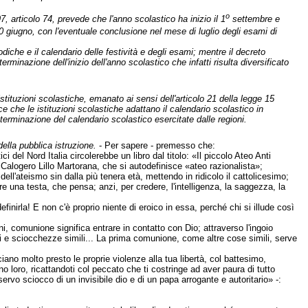
o
7, articolo 74, prevede che l'anno scolastico ha inizio il 1
settembre e
0 giugno, con l'eventuale conclusione nel mese di luglio degli esami di
iodiche e il calendario delle festività e degli esami; mentre il decreto
rminazione dell'inizio dell'anno scolastico che infatti risulta diversificato
tituzioni scolastiche, emanato ai sensi dell'articolo 21 della legge 15
e che le istituzioni scolastiche adattano il calendario scolastico in
determinazione del calendario scolastico esercitate dalle regioni.
della pubblica istruzione.
- Per sapere - premesso che:
ci del Nord Italia circolerebbe un libro dal titolo: «Il piccolo Ateo Anti
 Calogero Lillo Martorana, che si autodefinisce «ateo razionalista»;
a dell'ateismo sin dalla più tenera età, mettendo in ridicolo il cattolicesimo;
re una testa, che pensa; anzi, per credere, l'intelligenza, la saggezza, la
inirla! E non c'è proprio niente di eroico in essa, perché chi si illude così
ani, comunione significa entrare in contatto con Dio; attraverso l'ingoio
ioni e sciocchezze simili... La prima comunione, come altre cose simili, serve
ciano molto presto le proprie violenze alla tua libertà, col battesimo,
no loro, ricattandoti col peccato che ti costringe ad aver paura di tutto
 servo sciocco di un invisibile dio e di un papa arrogante e autoritario» -: