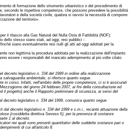
dimento di formazione dello strumento urbanistico o del procedimento di
nte, secondo le rispettive competenze, che possono prevedere la possibilità
lavoratori e della società civile, qualora si ravvisi la necessità di comporre
zzazione del territorio».
er il rilascio alla Gas Natural del Nulla Osta di Fattibilità (NOF);
 dello stesso siano stati, ad oggi, resi pubblici -:
finché siano eventualmente resi nulli gli atti ad oggi adottati per la
ente non legittima la procedura adottata per la realizzazione dell'impianto
teranno essere i responsabili del mancato adempimento al più volte citato
l decreto legislativo n. 334 del 1999 in ordine alla realizzazione
 la salvaguardia ambientale, si riferisce quanto segue.
e in corso. Infatti, nell'ambito delle proprie competenze, ci si è assicurati
 Mezzogiorno
del giorno 24 febbraio 2007, ai fini della consultazione ed
 il progetto) anche il Rapporto preliminare di sicurezza, ai sensi del
ui al decreto legislativo n. 334 del 1999, comunica quanto segue.
ti dal decreto legislativo n. 334 del 1999 e s.m.i., recante attuazione della
colose (cosiddetta
direttiva Seveso II
), per la presenza di sostanze
parte 1 al decreto.
icatori nei quali sono presenti quantitativi delle suddette sostanze pari o
dempimenti di cui all'articolo 8.