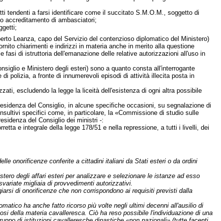
tutti tendenti a farsi identificare come il succitato S.M.O.M., soggetto di
roco accreditamento di ambasciatori;
ggetti;
mberto Leanza, capo del Servizio del contenzioso diplomatico del Ministero)
nito chiarimenti e indirizzi in materia anche in merito alla questione
fasi di istruttoria dell'emanazione delle relative autorizzazioni all'uso in
Consiglio e Ministero degli esteri) sono a quanto consta all'interrogante
 polizia, a fronte di innumerevoli episodi di attività illecita posta in
izzati, escludendo la legge la liceità dell'esistenza di ogni altra possibile
esidenza del Consiglio, in alcune specifiche occasioni, su segnalazione di
onsultivi specifici come, in particolare, la «Commissione di studio sulle
esidenza del Consiglio dei ministri -:
ta e integrale della legge 178/51 e nella repressione, a tutti i livelli, dei
le onorificenze conferite a cittadini italiani da Stati esteri o da ordini
stero degli affari esteri per analizzare e selezionare le istanze ad esso
 svariate migliaia di provvedimenti autorizzativi.
arsi di onorificenze che non corrispondono ai requisiti previsti dalla
lomatico ha anche fatto ricorso più volte negli ultimi decenni all'ausilio di
iosi della materia cavalleresca. Ciò ha reso possibile l'individuazione di una
uppo di istituzioni cavalleresche dinastiche «non nazionali» (tutte facenti