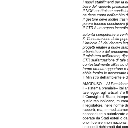
I nuovi stabilimenti per la 
base del rapporto preliminar
Il NOF costituisce condizion
ne tiene conto nell'ambito del
Il gestore deve inoltre trasm
parere tecnico conclusivo 
Il CTR è un organo incardina
autorità competente a verif
3. Consultazione della popo
L'articolo 23 del decreto le
progetti relativi a nuovi st
urbanistico o del procedime
Il ministero dell'interno, d
CTR sull'attuazione di tale 
contestualmente all'avvio de
forme ritenute opportune e a
abbia fornito le necessarie 
Il Ministro dell'ambiente e 
AMORUSO. -
Al Presidente
il «sistema premiale» italia
tale legge, agli articoli 7 e 
il Consiglio di Stato, inter
quello repubblicano, mutame
il legislatore, nelle norme 
rapporti, ma, immediatament
riconosciute o autorizzate a
operate da Stati esteri o da
onorificenze «non nazionali
i soggetti richiamati dai c