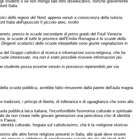
egli studenti o se non ritenga tale libro diseducativo, nonché gravemente
ord Italia.
astici delle regioni del Nord, appena venuti a conoscenza della notizia,
ord Italia dell'opuscolo
Il piccolo ateo,
rivolto
Veneto, presso le scuole secondarie di primo grado del Friuli Venezia
ria, le scuole di tutte le province dell'Emilia Romagna e le scuole della
irigenti scolastici delle scuole interpellate sono giunte segnalazioni in
pa del Gruppo cattolico di ricerca e informazioni socio-religiosa, che ha
cuole interessate, ma non è stato possibile ricevere informazioni più
lche studente possa esserne venuto in possesso reperendolo per via
e della scuola pubblica, avrebbe fatto rimuovere dalla parete dell'aula magna
 tradizioni, i principi di libertà, di tolleranza e di uguaglianza che sono alla
la pubblica laica italiana, l'inconfondibile fisionomia culturale e spirituale
e da non creare nelle giovani generazioni una pericolosa crisi di identità
tro Paese;
entità culturale, forgiata sul cattolicesimo, che è la «religione storica»
imo alle altre forme religiose presenti in Italia, alle quali deve essere
i principi o addirittura di annullamento suicida dei più alti ideali della