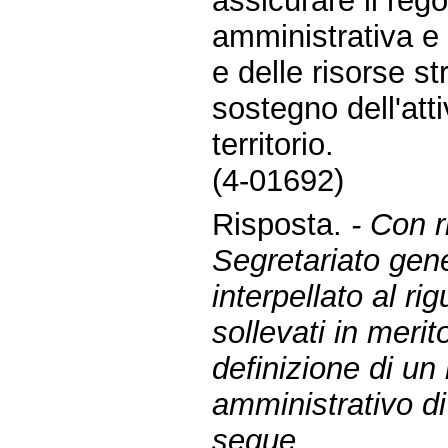
assicurare il reg
amministrativa e 
e delle risorse s
sostegno dell'att
territorio.
(4-01692)
Risposta.
- Con r
Segretariato gene
interpellato al ri
sollevati in merit
definizione di un
amministrativo d
segue.