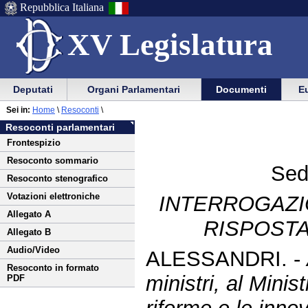
Repubblica Italiana
XV Legislatura
Menu
Vai
Menu
Vai
Deputati
Organi Parlamentari
Documenti
Eu
al
al
di
di
Vai
Menu
menu
Sei in:
Home
\
Resoconti
\
ausilio
navigazione
al
di
di
Resoconti parlamentari
alla
principale
contenuto
navigazione
sezione
Frontespizio
navigazione
principale
Resoconto sommario
Sed
Resoconto stenografico
Votazioni elettroniche
INTERROGAZI
Allegato A
RISPOSTA
Allegato B
Audio/Video
ALESSANDRI. -
Resoconto in formato
ministri, al Minist
PDF