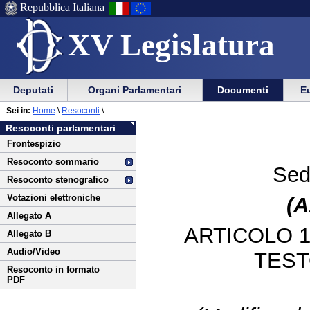
Repubblica Italiana
XV Legislatura
Menu
Vai
Menu
Vai
Deputati
Organi Parlamentari
Documenti
Eu
al
al
di
di
Vai
Menu
menu
Sei in:
Home
\
Resoconti
\
ausilio
navigazione
al
di
di
Resoconti parlamentari
alla
principale
contenuto
navigazione
sezione
Frontespizio
navigazione
principale
Resoconto sommario
Sed
Resoconto stenografico
Votazioni elettroniche
(A
Allegato A
ARTICOLO 1
Allegato B
Audio/Video
TEST
Resoconto in formato
PDF