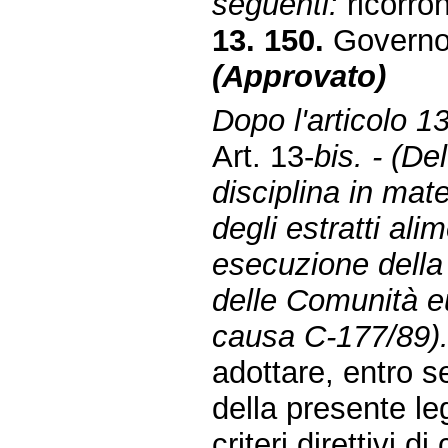
seguenti:
ricorron
13. 150.
Governo
(Approvato)
Dopo l'articolo 1
Art. 13-
bis. - (D
disciplina in ma
degli estratti alim
esecuzione della 
delle Comunità e
causa C-177/89).
adottare, entro se
della presente leg
criteri direttivi d