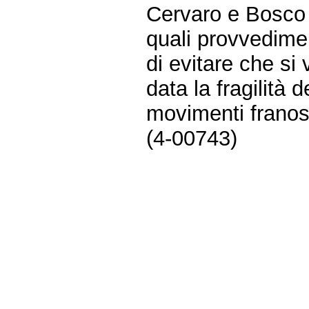
Cervaro e Bosco d
quali provvedimen
di evitare che si 
data la fragilità 
movimenti franosi
(4-00743)
Fine
Vai
al
contenuto
menu
di
navigazione
principale