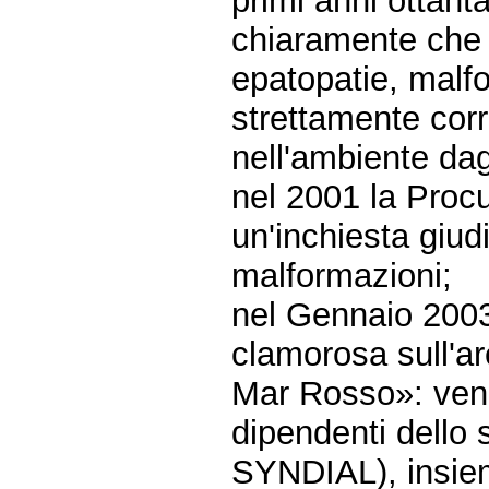
primi anni ottant
chiaramente che i
epatopatie, malfo
strettamente cor
nell'ambiente dag
nel 2001 la Proc
un'inchiesta giudi
malformazioni;
nel Gennaio 2003 
clamorosa sull'ar
Mar Rosso»: vengo
dipendenti dello
SYNDIAL), insiem