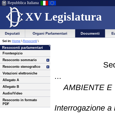
Repubblica Italiana
XV Legislatura
Menu
Vai
Menu
Vai
Deputati
Organi Parlamentari
Documenti
Eu
al
al
di
di
Vai
Menu
menu
Sei in:
Home
\
Resoconti
\
ausilio
navigazione
al
di
di
Resoconti parlamentari
alla
principale
contenuto
navigazione
sezione
Frontespizio
navigazione
principale
Resoconto sommario
Sed
Resoconto stenografico
Votazioni elettroniche
...
Allegato A
AMBIENTE E 
Allegato B
Audio/Video
Resoconto in formato
PDF
Interrogazione a