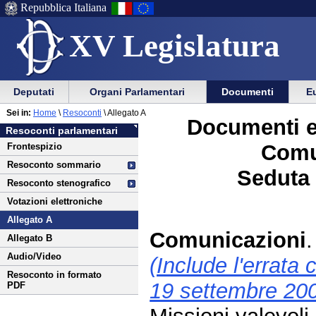
Repubblica Italiana
XV Legislatura
Menu
Vai
Menu
Vai
Deputati
Organi Parlamentari
Documenti
Eu
al
al
di
di
Vai
Menu
menu
Sei in:
Home
\
Resoconti
\ Allegato A
ausilio
navigazione
Documenti e
al
di
di
Resoconti parlamentari
alla
principale
contenuto
navigazione
sezione
Comu
Frontespizio
navigazione
principale
Resoconto sommario
Seduta 
Resoconto stenografico
Votazioni elettroniche
Allegato A
Comunicazioni
.
Allegato B
Audio/Video
(Include l'errata 
Resoconto in formato
19 settembre 20
PDF